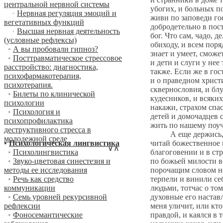
центральной нервной системы
убогих, и больных п
•
Нервная регуляция эмоций и
живи по заповеди гос
вегетативных функций
добродетельно в пост
•
Высшая нервная деятельность
бог. Что сам, чадо, 
(условные рефлексы)
обиходу, и всем поря
•
А вы пробовали гипноз?
знает и умеет, сможе
•
Посттравматическое стрессовое
и дети и слуги у нее
расстройство: диагностика,
также. Если же в гос
психофармакотерапия,
и о праведном христи
психотерапия.
сквернословия, и блу
•
Билеты по клинической
кудесников, и всяких
психологии
накажи, страхом спас
•
Психология и
детей и домочадцев с
психопрофилактика
жить по нашему поуч
деструктивного стресса в
А еще держись, чадо, добрых людей всех чинов и званий и добрым делам подражай, внимай хорошим словам и исполни их. Почаще читай божественное писание и вложи его в сердце свое на пользу себе. Видел и сам, чадо, как в жизни этой жили мы во всяком благоговении и в страхе божьем, и в простоте сердца, и в страхе и уважении к церкви, пользуясь всегда божественным писанием, и как были по божьей милости всеми мы почитаемы и всеми любимы, всякому в нужном угодил я и делом, и служением, и покорством, а не гордыней, порочащим словом не осуждал никого, не насмехался, не укорял никого, не бранился ни с кем, а пришла от кого обида – мы бога ради терпели и винили себя, и потому становились враги друзьями. А если какою виною душевной или телесной согрешил я пред богом и перед людьми, тотчас о том я винился пред богом за грех свой и отцу своему духовному каялся, со слезами и с сокрушением прося прощения, духовные его наставления с признательностью исполнял, что бы он ни повелел. И если кто в моем прегрешении или в каком невежестве меня уличит, или кто духовно наставит, или кто с насмешкой поносит меня и укоряет, – так все благодарно я принимал, если то было правдой, и каялся в том, и от дел таковых удалялся, если бог помогал мне. Если в чем и не повинен и не справедлива молва и брань, или насмешка какая, или укоризна, или удары, – все равно я во всем повинился, не оправдываясь перед людьми, и праведным своим милосердием бог восстановит правду. Вспоминал я слова Евангелия: «Любите врагов ваших, делайте добро ненавид
молодежной среде
•
Психологическая лингвистика
∨
∧
•
Психолингвистика
•
Звуко-цветовая синестезия и
методы ее исследования
•
Речь как средство
коммуникации
•
Семь уровней рекурсивной
рефлексии
•
Фоносемантические