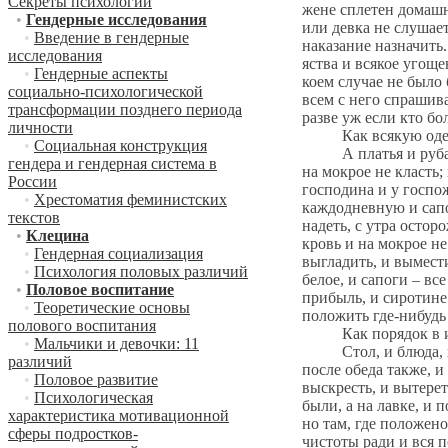
Секреты психологии
жене сплетен домашни
•
Гендерные исследования
или девка не слушает
•
Введение в гендерные
наказание назначить.
исследования
яства и всякое угоще
•
Гендерные аспекты
коем случае не было 
социально-психологической
всем с него спрашива
трансформации позднего периода
разве уж если кто бо
личности
Как всякую одежду
•
Социальная конструкция
А платья и рубашки 
гендера и гендерная система в
на мокрое не класть;
России
господина и у госпо
•
Хрестоматия феминистских
каждодневную и сапо
текстов
надеть, с утра осторо
•
Клецина
кровь и на мокрое не
•
Гендерная социализация
выгладить, и вымести
•
Психология половых различий
белое, и сапоги – вс
•
Половое воспитание
прибыль, и сиротине 
•
Теоретические основы
положить где-нибудь 
полового воспитания
Как порядок в изб
•
Мальчики и девочки: 11
Стол, и блюда, и по
различий
после обеда также, и
•
Половое развитие
выскресть, и вытерет
•
Психологическая
были, а на лавке, и 
характеристика мотивационной
но там, где положено
сферы подростков-
чистоты ради и вся п