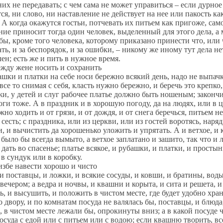
х не передавать; с чем сама не может управиться – если дурное 
ся, ни слово, ни наставление не действует на нее или пакость ка
 А когда окажутся гостьи, потчевать их питьем как пригоже, сам
ние приносит тогда один человек, выделенный для этого дела, а
бы, кроме того человека, которому приказано принести что, или ч
ть, и за беспорядок, и за ошибки, – никому же иному тут дела не
лен; есть же и пить в нужное время.
 жене носить и сохранить
и платки на себе носи бережно всякий день, надо не выпачкать,
 все то снимая с себя, класть нужно бережно, и беречь это крепко
жи, у детей и слуг рабочее платье должно быть ношеным; закон
ги тоже. А в праздник и в хорошую погоду, да на людях, или в 
жно ходить и от грязи, и от дождя, и от снега беречься, питьем не
 сесть; с праздника, или из церкви, или из гостей воротясь, наряд
, и вычистить да хорошенько уложить и упрятать. А и ветхое, и 
е было бы всегда вымыто, а ветхое заплатано и зашито, так что и
дать во спасенье; платье всякое, и рубашки, и платки, и просты
в сундук или в коробку.
е навести хорошо и чисто
ставцы, и ложки, и всякие сосуды, и ковши, и братины, воды с
 вечером; а ведра и ночвы, и квашни и корыта, и сита и решета,
ь, и высушить, и положить в чистом месте, где будет удобно хр
по двору, и по комнатам посуда не валялась бы, поставцы, и блюд
, в чистом месте лежали бы, опрокинуты вниз; а в какой посуде 
осуда с едой или с питьем или с водою; если квашню творить, вс