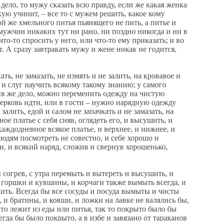
дело, то мужу сказать всю правду, если же какая женка
кую учинит, – все то с мужем решить, какое кому
ой же хмельного питья пьянящего не пить, а питье и
 мужчин никаких тут ни рано, ни поздно никогда и ни в
то-то спросить у него, или что-то ему приказать; и во
т. А сразу завтракать мужу и жене никак не годится,
 не замазать, не измять и не залить, на кровавое и
, и слуг научить всякому такому знанию; у самого
чив же дело, можно переменить одежду на чистую
церковь идти, или в гости – нужно нарядную одежду
 залить, едой и салом не запачкать и не замазать, на
ное платье с себя сняв, оглядеть его, и высушить, и
каждодневное всякое платье, и верхнее, и нижнее, и
 людям посмотреть не совестно, и себе хорошо и
ни, и всякий наряд, сложив и свернув хорошенько,
огрев, с утра перемыть и вытереть и высушить, и
 и горшки и кувшины, и корчаги также вымыть всегда, и
анить. Всегда бы все сосуды и посуда вымыты и чисты
а, и братины, и ковши, и ложки на лавке не валялись бы,
что лежит из еды или питья, так то покрыто было бы
егда бы было покрыто, а в избе и завязано от тараканов