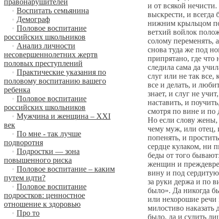
правонарушителей
и от всякой нечисти.
•
Воспитать семьянина
выскрести, и всегда
•
Демограф
нижним крыльцом пол
•
Половое воспитание
ветхий войлок полож
российских школьников
солому переменять, 
•
Анализ личности
снова туда же под но
несовершеннолетних жертв
припрятано, где что 
половых преступлений
следила сама да учил
•
Практические указания по
слуг или не так все,
половому воспитанию вашего
все и делать, и люби
ребенка
знает, и слуг не учи
•
Половое воспитание
наставить, и поучить
российских школьников
смотря по вине и по 
•
Мужчина и женщина – XXI
Но если слову жены, 
век
чему муж, или отец, 
•
По мне - так лучше
попенять, и простить
подворотня
сердце кулаком, ни 
•
Подростки — зона
беды от того бывают:
повышенного риска
женщин и преждеврем
•
Половое воспитание – каким
вину и под сердитую 
путем идти?
за руки держа и по в
•
Половое воспитание
было». Да никогда бы
подростков: ценностное
или нехорошие речи 
отношение к здоровью
милостиво наказать 
•
Про то
было, да и судить ли