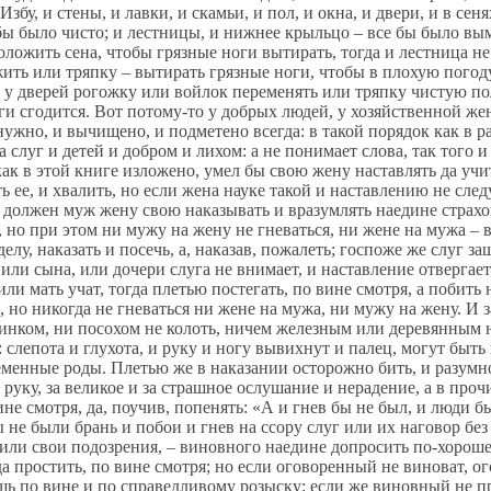
 Избу, и стены, и лавки, и скамьи, и пол, и окна, и двери, и в се
 бы было чисто; и лестницы, и нижнее крыльцо – все бы было вым
ожить сена, чтобы грязные ноги вытирать, тогда и лестница не 
ить или тряпку – вытирать грязные ноги, чтобы в плохую погоду
а у дверей рогожку или войлок переменять или тряпку чистую по
ги сгодится. Вот потому-то у добрых людей, у хозяйственной жен
нужно, и вычищено, и подметено всегда: в такой порядок как в 
а слуг и детей и добром и лихом: а не понимает слова, так того 
 как в этой книге изложено, умел бы свою жену наставлять да уч
ть ее, и хвалить, но если жена науке такой и наставлению не следу
т, должен муж жену свою наказывать и вразумлять наедине страхом
, но при этом ни мужу на жену не гневаться, ни жене на мужа – в
делу, наказать и посечь, а, наказав, пожалеть; госпоже же слуг з
или сына, или дочери слуга не внимает, и наставление отвергает, 
или мать учат, тогда плетью постегать, по вине смотря, а побить
, но никогда не гневаться ни жене на мужа, ни мужу на жену. И з
пинком, ни посохом не колоть, ничем железным или деревянным не
 слепота и глухота, и руку и ногу вывихнут и палец, могут быть
енные роды. Плетью же в наказании осторожно бить, и разумно
руку, за великое и за страшное ослушание и нерадение, а в проч
ине смотря, да, поучив, попенять: «А и гнев бы не был, и люди б
 не были брань и побои и гнев на ссору слуг или их наговор бе
или свои подозрения, – виновного наедине допросить по-хорошем
да простить, по вине смотря; но если оговоренный не виноват, о
шь по вине и по справедливому розыску; если же виновный не пр