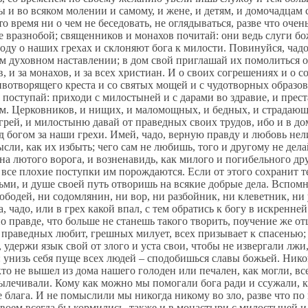
 и во всяком молении и самому, и жене, и детям, и домочадцам 
то время ни о чем не беседовать, не оглядываться, разве что оч
 не вразнобой; священников и монахов почитай: они ведь слуги б
поду о наших грехах и склоняют бога к милости. Повинуйся, чад
м духовном наставлении; в дом свой приглашай их помолиться о 
в, и за монахов, и за всех христиан. И о своих согрешениях и 
ивотворящего креста и со святых мощей и с чудотворных образов
ы поступай: приходи с милостыней и с дарами во здравие, и прес
м. Церковников, и нищих, и маломощных, и бедных, и страдающи
грей, и милостыню давай от праведных своих трудов, ибо и в дом
д богом за наши грехи. Имей, чадо, верную правду и любовь нел
сли, как их избыть; чего сам не любишь, того и другому не дел
 на лютого ворога, и возненавидь, как милого и погибельного дру
 все плохие поступки им порождаются. Если от этого сохранит те
ми, и душе своей путь отворишь на всякие добрые дела. Вспомни
юбодей, ни содомлянин, ни вор, ни разбойник, ни клеветник, ни 
а, чадо, или в грех какой впал, с тем обратись к богу в искренне
 по правде, что больше не станешь такого творить, поучение же 
праведных любит, грешных милует, всех призывает к спасенью; 
 удержи язык свой от злого и уста свои, чтобы не извергали лжи,
: унизь себя пуще всех людей – сподобишься славы божьей. Никог
то не вышел из дома нашего голоден или печален, как могли, вс
ылечивали. Кому как можно мы помогали бога ради и ссужали, 
 блага. И не помыслили мы никогда никому во зло, разве что по
твоем всегда бы кормились, также и в монастыри с милостыней и