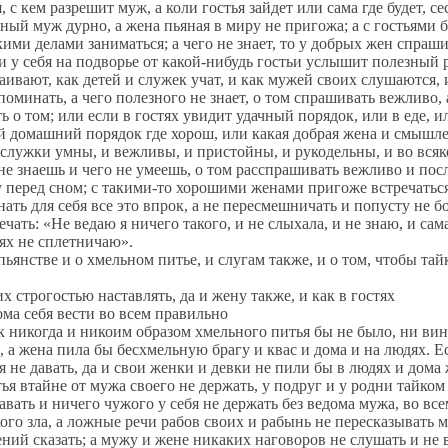
, с кем разрешит муж, а коли гостья зайдет или сама где будет, се
ный муж дурно, а жена пьяная в миру не пригожа; а с гостьями 
кими делами заниматься; а чего не знает, то у добрых жен спраш
и у себя на подворье от какой-нибудь гостьи услышит полезный 
раивают, как детей и служек учат, и как мужей своих слушаются,
запоминать, а чего полезного не знает, о том спрашивать вежлив
ь о том; или если в гостях увидит удачный порядок, или в еде, и
 домашний порядок где хорош, или какая добрая жена и смышленая
 служки умны, и вежливы, и пристойны, и рукодельны, и во всяк
не знаешь и чего не умеешь, о том расспрашивать вежливо и посл
у перед сном; с такими-то хорошими женами пригоже встречаться
ать для себя все это впрок, а не пересмешничать и попусту не бо
ечать: «Не ведаю я ничего такого, и не слыхала, и не знаю, и с
дях не сплетничаю».
тве и о хмельном питье, и слугам также, и о том, чтобы тайко
трогостью наставлять, да и жену также, и как в гостях
 себя вести во всем правильно
огда и никоим образом хмельного питья бы не было, ни вина, 
е, а жена пила бы бесхмельную брагу и квас и дома и на людях. 
 не давать, да и свои женки и девки не пили бы в людях и дома 
ья втайне от мужа своего не держать, у подруг и у родни тайком
авать и ничего чужого у себя не держать без ведома мужа, во все
ого зла, а ложные речи рабов своих и рабынь не пересказывать му
ений сказать; а мужу и жене никаких наговоров не слушать и не