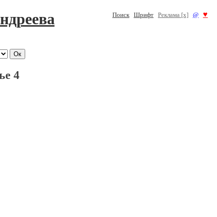
ндреева
♥
Поиск
Шрифт
Реклама [x]
@
ье 4