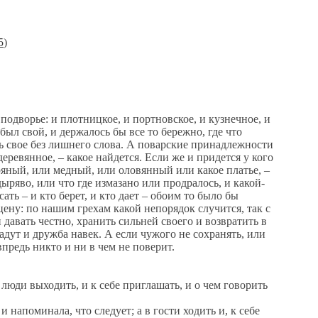
5
)
дворье: и плотницкое, и портновское, и кузнечное, и
был свой, и держалось бы все то бережно, где что
шь свое без лишнего слова. А поварские принадлежности
еревянное, – какое найдется. Если же и придется у кого
ряный, или медный, или оловянный или какое платье, –
дыряво, или что где измазано или продралось, и какой-
сать – и кто берет, и кто дает – обоим то было бы
цену: по нашим грехам какой непорядок случится, так с
и давать честно, хранить сильней своего и возвратить в
дадут и дружба навек. А если чужого не сохранять, или
впредь никто и ни в чем не поверит.
ди выходить, и к себе приглашать, и о чем говорить
апоминала, что следует; а в гости ходить и, к себе