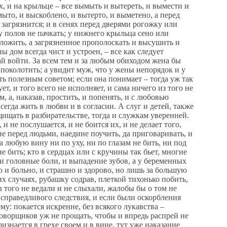
нях, и на крыльце – все вымыть и вытереть, и вымести и
ыто, и выскоблено, и вытерто, и выметено, а перед
загрязнится; и в сенях перед дверями рогожку или
 полов не пачкать; у нижнего крыльца сено или
ложить, а загрязненное прополоскать и высушить и
ы дом всегда чист и устроен, – все как следует
рай войти. За всем тем и за любым обиходом жена бы
и поколотить; а увидит муж, что у жены непорядок и у
ить полезным советом; если она понимает – тогда уж так
ет, и того всего не исполняет, и сама ничего из того не
, а, наказав, простить, и попенять, и с любовью
сегда жить в любви и в согласии. А слуг и детей, также
ащищать в разбирательстве, тогда и служкам уверенней.
и не послушается, и не боится их, и не делает того,
 не перед людьми, наедине поучить, да приговаривать, и
а любую вину ни по уху, ни по глазам не бить, ни под
 бить; кто в сердцах или с кручины так бьет, многие
 и головные боли, и выпадение зубов, а у беременных
 и больно, и страшно и здорово, но лишь за большую
их случаях, рубашку содрав, плеткой тихонько побить,
ы того не ведали и не слыхали, жалобы бы о том не
з справедливого следствия, и если были оскорбления
у: покается искренне, без всякого лукавства –
говорщиков уж не прощать, чтобы и впредь распрей не
изнается в грехе своем и в вине, тут уже наказание