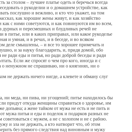
сть за столом – лучшее платье одеть и беречься всегда
беседовать о рукоделии и о домашнем устройстве, как
ивать послушно и вежливо, и кто что укажет, на том
рассказ, как хорошие жены живут, и как хозяйство
 и как с ними советуются, и как повинуются им во всем,
о, а дурных и пересмешных и блудливых речей не
ли в питье, или в каких приправах, или какое рукоделье
 и умная, и в речах, и в беседе, и во всяком
ом деле смышлены, – и все то хорошее примечать и
ушно, и за науку благодарить, и, придя домой, обо
 не ради еды и питья, но ради доброй беседы и ради
лтать. Если же спросят о чем про кого, иногда и с
ама о ненужном не спрашиваю, ни о княгинях, ни о
м не держать ничего нигде, а клевете и обману слуг
ни меда, ни пива, ни угощений; питье находилось бы
Если придут откуда женщины справиться о здоровье, им
же допьяна; а жене тайком от мужа не есть и не пить и
 от мужа питья и еды и поделок и подарков разных не
м советоваться с мужем, а не с холопом и не с рабою.
жу и зла не держать, а кто натворит что, об этом
 верить без прямого следствия над виновным и мужу