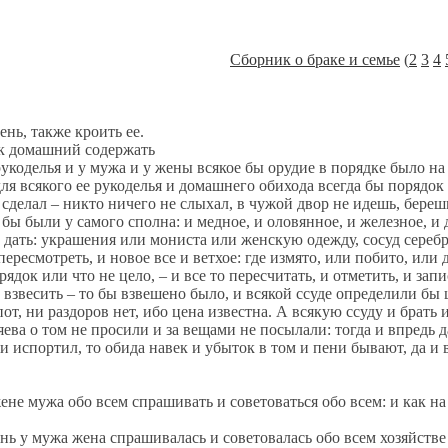
Сборник о браке и семье
(
2
3
4
, также кроить ее.
домашний содержать
елья и у мужа и у жены всякое бы орудие в порядке было на по
ля всякого ее рукоделья и домашнего обихода всегда бы порядок 
и сделал – никто ничего не слыхал, в чужой двор не идешь, бере
бы были у самого сполна: и медное, и оловянное, и железное, и д
ое дать: украшения или мониста или женскую одежду, сосуд сереб
пересмотреть, и новое все и ветхое: где измято, или побито, или 
рядок или что не цело, – и все то пересчитать, и отметить, и запи
взвесить – то бы взвешено было, и всякой ссуде определили бы 
от, ни раздоров нет, ибо цена известна. А всякую ссуду и брать 
яева о том не просили и за вещами не посылали: тогда и впредь 
ли испортил, то обида навек и убыток в том и пени бывают, да и 
жа обо всем спрашивать и советоваться обо всем: и как на лю
мужа жена спрашивалась и советовалась обо всем хозяйстве и н