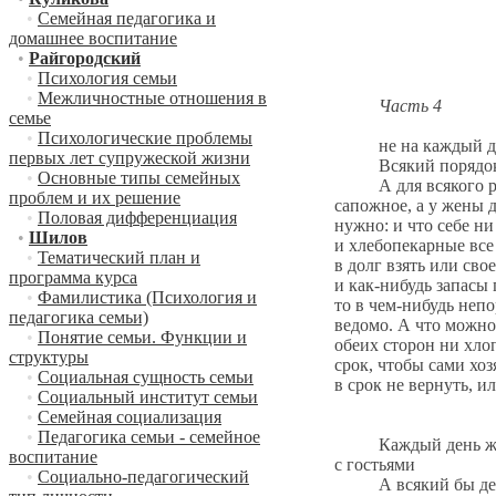
•
Семейная педагогика и
домашнее воспитание
•
Райгородский
•
Психология семьи
•
Межличностные отношения в
Часть 4
семье
•
Психологические проблемы
не на каждый день
первых лет супружеской жизни
Всякий порядок 
•
Основные типы семейных
А для всякого рукод
проблем и их решение
сапожное, а у жены д
•
Половая дифференциация
нужно: и что себе н
•
Шилов
и хлебопекарные все 
•
Тематический план и
в долг взять или св
программа курса
и как-нибудь запасы 
•
Фамилистика (Психология и
то в чем-нибудь непо
педагогика семьи)
ведомо. А что можно 
•
Понятие семьи. Функции и
обеих сторон ни хлоп
структуры
срок, чтобы сами хоз
•
Социальная сущность семьи
в срок не вернуть, и
•
Социальный институт семьи
•
Семейная социализация
•
Педагогика семьи - семейное
Каждый день жене му
воспитание
с гостьями
•
Социально-педагогический
А всякий бы день у 