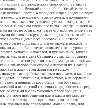
 и корми в достатке, и жену свою люби, и в законе
 господним, и в Великий пост любви избегайте, живя
 ради вечного царства, а любодеев и прелюбодеев осудит
, и ремеслу, и рукоделью, всяким делам, и домашнему
а, и всякое женское рукоделье умела, – когда сама все
 во всем. И сама бы хмельного питья никогда не любила,
ни на час не оставалась, разве что заболеет, и слуги ее
остьями беседовала о рукоделье, и о домашнем хозяйстве,
о; в гостях и дома песен бесовских, и всякого
т кого бы не слушала и слуги ее также; и волхвов, и
ов, ни женок. Если же не понимает этого, сурово ее
, поучив, успокой, и пожалей, и приласкай ее, также и
ет за них дать в день Страшного суда. Если станете
те и вечной жизни удостоитесь с домочадцами своими.
дям твоим случится с кем переругаться, так ты своих побрани, а крутое дело – так ты и ударь, хотя бы прав был твой: тем брань успокоишь, да к тому же убытка и вражды не будет. Да еще вот недруга напоить и накормить хлебом да солью, глядишь, вместо вражды и дружба. Вспоминай, сынок, великое милосердие божие к нам и заступничество с юности и до сего времени. На поруки не брал никого, но и меня не брал никто ни в каких делах и на суде не бывал ни с кем, ни в истцах, ни в ответчиках. А видел ты сам, в ремеслах во многих разных дел мастеров много бывало всяких: и конники, переписчики книг, серебряные мастера, кузнецы, и плотники, и камещники разные, и кирпичники, и строители крепостей, и всякие мастера; деньги даны им на ремесло наперед по рублю, и по два, и по три, и по пяти, и по десяти, и больше; хоть многие были мошенниками и бражниками, но со всеми теми мастерами за сорок лет, дал бог, обошлись без клеветы, и без судебного пристава, и без всякой кручины, все, что было, улажено хлебом, да солью, да питьем, да подарком и всякою добродетелью, да терпеньем своим. Если же сам у кого что купливал, так ему от меня любезное обхождение, без волокиты платеж, да еще и хлеб-соль сверх того, так что и дружба навек, и никогда мимо меня не продаст, и худого товару не даст, и за все меньше возьмет. Кому же что продавал, все честно, а не в обман; кому не понравится мой товар, я назад возьму, а деньги отдам. Ни в купле, ни в продаже ни с кем ни тяжба, ни брань не бывали, так что добрые люди во всем мне верили, и здешние, и иноземцы – никому и ни в чем не солгано, не обмануто, не просрочено; ни в ремесле, ни в торговле, ни кабалы, ни записи на себя ни на чем я не давал, и лжи ни в чем не бывало. Видел и сам ты, какие большие ссоры со многими были людьми, да все, дал бог, без вражды кончалось. А ведаешь и сам, что не богатством жили мы с добрыми людьми, – правдой, да лаской, да любовью, а не гордостью, и без всякой лжи. Чадо мое любимое, Анфим, а в том, что тебя наставлял я и всяким путем поучал добродетельному и богополезному житию и что неумелое это писание худого моего поучения тебе передал, так молю тебя, чадо, господа ради и пречистой богородицы и великих чудотворцев, прочти ты его с любовью и со вниманием и запиши его в сердце своем и, прося у бога милости, и помощи, и разума, и крепости, и всего, уже именованного, по этому же написанию с любовью и делом, так и жену поучай и наставляй и детей своих и домочадцев всех учи страху божию и добродетельному житию. А если и сам так поступаешь, и научишь жену и детей, и рабов и рабынь, и всех ближних своих и знакомых, и дом свой хорошо устроишь, благость у бога найдешь и вечную жизнь получишь со всеми, кто тебя окружает. Но если, сынок, моего моления и наставления не примешь, и по этому написанию жить не станешь, подобно другим добрым людям и богобоязненным мужам, и заповеди отца духовного не станешь соблюдать, и не воспользуешься поучением одухотворенных богом мужей и чтением святого Писания, и христианскому праведному закону не последуешь, и о домочадцах своих не порадеешь, то я твоему греху не причастен. сам о себе, и о домочадцах своих, и о жене дашь ответ в день Страшного суда. Если, чадо мое возлюбленное, хоть редкие заповеди этого моего простого наставления соблюдешь и делом их оправдаешь, то будешь сын света и наследник небесного царства, и снизойдет на тебя милость божия и пречистой богородицы и заступницы нашей, и великих чудотворцев Николая, Петра, Алексия и Сергия, и Никона, и Кирилла, и Варлаама, и Александра, и всех святых, и молитва родителей, и мое вечное тебе благословение отныне и во веки веков, и благословляю тебя, чадо мое, и прощаю в сем веке и в будущем, пусть будет на тебе милость божия, и на жене твоей, и на детях твоих, и на всех твоих людях отныне и во веки в