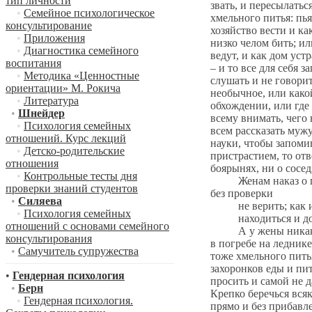
тип личности
звать, и пересылаться
•
Семейное психологическое
хмельного питья: пья
консультирование
хозяйство вести и ка
•
Приложения
низко челом бить; ил
•
Диагностика семейного
ведут, и как дом уст
воспитания
– и то все для себя 
•
Методика «Ценностные
слушать и не говорит
ориентации» М. Рокича
необычное, или какой
•
Литература
обхождении, или где
•
Шнейдер
всему внимать, чего 
•
Психология семейных
всем рассказать муж
отношений. Курс лекций
науки, чтобы запомин
•
Детско-родительские
пристрастием, то отв
отношения
боярынях, ни о сосе
•
Контрольные тесты дня
Женам наказ о пьянс
проверки знаний студентов
без проверки
•
Силяева
не верить; как их с
•
Психология семейных
находиться и дома
отношений с основами семейного
А у жены никак ник
консультирования
в погребе на ледник
•
Самучитель супружества
тоже хмельного питья
захоронков еды и пит
•
Гендерная психология
просить и самой не д
•
Берн
Крепко беречься всяк
•
Гендерная психология.
прямо и без прибавл