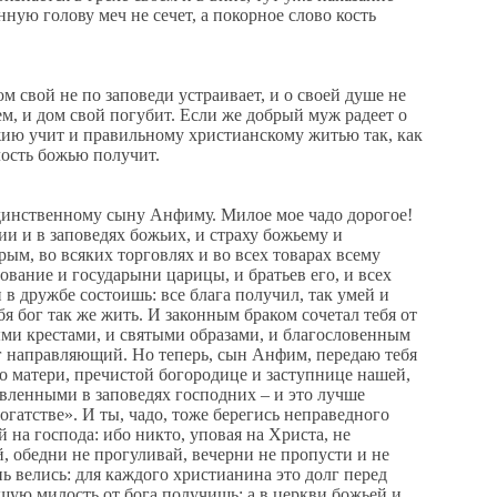
ную голову меч не сечет, а покорное слово кость
 свой не по заповеди устраивает, и о своей душе не
щем, и дом свой погубит. Если же добрый муж радеет о
ожию учит и правильному христианскому житью так, как
лость божью получит.
нственному сыну Анфиму. Милое мое чадо дорогое!
и и в заповедях божьих, и страху божьему и
ым, во всяких торговлях и во всех товарах всему
ование и государыни царицы, и братьев его, и всех
в дружбе состоишь: все блага получил, так умей и
я бог так же жить. И законным браком сочетал тебя от
ыми крестами, и святыми образами, и благословенным
ог направляющий. Но теперь, сын Анфим, передаю тебя
о матери, пречистой богородице и заступнице нашей,
авленными в заповедях господних – и это лучше
гатстве». И ты, чадо, тоже берегись неправедного
й на господа: ибо никто, уповая на Христа, не
, обедни не прогуливай, вечерни не пропусти и не
ь велись: для каждого христианина это долг перед
шую милость от бога получишь; а в церкви божьей и