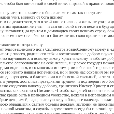
е, чтобы был виноватый в своей вине, а правый в правоте: повин
чает, то накажет его бог, если же и сам так поступает
ев учит, милость от бога примет
е делает того, что в этой книге писано, и жены не учит, и дом
х этим правилам не учит, – и сам он погиб в этом веке и в буду
ну наставляет, да притом и домочадцев своих всякому страху б
он со всеми вместе в благости с богом жизнь свою проживет и ми
ление от отца к сыну
лаговещенского попа Сильвестра возлюбленному моему и еди
е отца твоего, родившего тебя и воспитавшего в добром поучени
ию научившего, и всякому закону христианскому, и заботам добр
ельское благословение на себе несешь, и царское государя пожал
юдьми водишься, и со многими иноземцами в большой торговле и 
се это начато нашим попечением, но и после нас сохранил бы теб
агодарную дочь, и благословил я тебя всякой святыней, и честн
е, я уверен, достались праведными трудами, и подтвердит это б
вляю создателю нашему доброму, хранителю Иисусу Христу и ег
вятым, как сказано в Писании: «Позаботься детей оставить наст
тва: краше быть в праведном убожестве, нежели в неправедном бо
брые дела, имей, чадо, великую веру в бога, все надежды возлага
верою обращайся к святым божьим церквам, заутрени не просыпай
 ночной молитвы, и службы в доме твоем всегда бы и всякий ден
, со временем по своему желанию увеличишь службу и тем боль