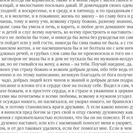
осещай, и милостыню посильно давай. И домочадцев своих одевай
подней: в воскресенье, и в среду, и в пятницу, и по праздникам
е, и в молитве, и в покаянии; жизнь по закону – во славу бога и
делаешь, тому и жену учи, всякому страху божию, разному знанию
дкам: сама бы умела и печь, и варить, и любое дело домашнее знал
т и детей и слуг всему научить, ко всему пристроить и наставить
 того не любили бы тоже, и никогда бы жена без рукоделья ни сама 
ти пойдет или у ней гости, никогда бы сама пьяна не была, а с г
анском житии, а не насмешничала бы и не болтала ни с кем ничег
длквых речей, и грубых слов сама бы не произносила и того ни о
 заговоров не знала бы и в дом не пускала бы ни мужиков-колдун
ая, но не гневайся на жену, а жена – на тебя. Поучай наедине, да
воих учи страху божию и всяким добрым делам, ибо тебе ведь отв
ению и по этому написанию, великую благодать от бога получи
ящим вас, благословите клянущих вас, молитесь за творящих вам пакости, вас изгоняющих, ударяющему тебя по щеке подставь и вторую щеку, и не препятствуй отнимающему у тебя одежду твою и сорочку, и каждому, просящему у тебя, подай, у отнимающего твое не востребуй, а если кто попросит тебя пройти один переход, – пройди с ним два», и припоминая при том и молитву у причастия: «Господи мой, дай ты милость ненавидящим меня, и враждующим со мною, и поносящим меня, также и клевещущим на меня, пусть никто никогда из них из-за меня, нечистого и грешного, от зла не пострадает ни в нынешнем, ни в будущем веке, но очисть их милостью своею и покрой их благодатью своею, всеблагий!» И тем всегда утешал я себя, что не погрешил никогда против церковной службы от юных лет и до сего времени, разве что был болен, ни нищего, ни убогого, ни странника, ни скорбного, ни печального никогда не презрел я, разве когда по неведению, и из темниц больных и пленных, и должников из рабства, и во всякой нужде людей по силе своей выкупал я, и голодных, как мог, кормил, рабов своих всех освободил я и наделил их, а иных и из рабства выкупил и на свободу пустил я, и все те наши рабы свободны, богатыми домами живут, как ты видишь, и молят за нас бога, и всегда нам содействуют. А кто и забыл нас – бог его простит во всем. А теперь домочадцы наши живут все свободны у нас в своей воле, видел ты сам, чадо мое, многих ничтожных сирот, и рабов, и убогих, мужского полу и женского, и в Новгороде, и здесь, в Москве, вскормил и вспоил я до зрелости, обучил, кто чему достоин, многих и грамоте, и писать, и петь, которых иконному письму, а каких и книжному искусству, тех серебряному делу и прочим всем многим ремеслам, а кого разной торговлей обучил заниматься. А мать твоя воспитала в добром наставлении многих девиц и вдов, ничтожных и убогих, обучила рукоделию и разному домашнему обиходу и, наделив приданым, выдала замуж, а мужчин поженили у добрых людей, – и все те, дал бог, свободны, живут состоятельно, многие в священническом и дьяконском чине, и в дьяках, и в подьячих, и во всяких чинах: кто во что уродился и в чем кому благоволил бог быть, – те занимаются разными ремеслами, а многие торгуют в лавках, многие и в купечестве в различных землях ведут торговлю. И божьею милостью у всех тех наших вскормленников и иждивенцев ни позор, ни убыток, ни денежной пени от людей, ни людям от нас, ни тяжб ни с кем не бывало: во всем бог сберег до сих пор. А от кого нам, от наших вскормленников, досада и убытки многие и большие бывали, так то все мы сами снесли, никто о том и не слыхивал, а нас за то бог наградил. И ты, чадо, тому же подражай и так поступай: всякую обиду в себе пронеси и перетерпи, и бог вдвойне наградит. Не познал я другой жены, кроме матери твоей; как дал ей слово, так и исполнил. О боже, Христе, удостой закончить жизнь свою по-христиански в заповедях твоих! Живи, чадо, по христианскому закону во всех делах без лукавства и без всякой хитрости во всем, да не всякому духу верь, доброму подражай, лукавых и закон преступающих во всяких делах отнюдь не привечай. Законный же брак со всей осторожностью соблюдай до конца своей жизни, чистоту телесную сохрани, кроме жены своей, не знай никого и также пьянственного недуга берегись: в тех двух причинах все зло заводится вплоть до преисподнего ада: и дом пуст – богатству разорение, и богом не будет помилован, и людьми обесчещен, высмеян и унижен, родителями же проклят. Если, чадо, тебя от такого зла господь сохранит, закон соблюдешь по заповеди господней, и от хмельного питья воздержишься, и добродетельно проживешь, как все богобоязненные люди, тогда ты помилован будешь богом и почтен людьми. И наполнит господь дом твой всякою благодатью. И еще напомнить: гостей приезжих у себя корми, а с соседями и со знакомыми пребывай в дружбе, и в хлебе, и в соли, и в доброй сделке, и во всяком займе. А поедешь куда в гости – подарки недороги вези за дружбу; а в пути от стола своего есть давай домашним твоим и приходящим, и их с собою сажай за стол, и питье им также подавай. А маломощным милостыню подавай. И если так поступаешь, то везде тебя ждут и встречают, а в путь провожают – от всякого лиха берегут: на стоянке не обкрадут, а на дороге не убьют, потому-то и кормят доброго ради добра, а лихого от лиха, но если и это на добро во всем обратится, в том убытка нет добрым людям. Хлеб-соль – взаимное дело, да и подарки также, а дружба навек, да и слава добрая. А ни в пути, ни в пиру, ни в торговле сам никогда браниться не начинай, и кто излает – стерпи бога ради, но уклонись от брани: добродетель побеждает злонравие, злобу преодолевает, ибо господь гордым противится, смиренных любит, а покорному дает благодать. Если же лю