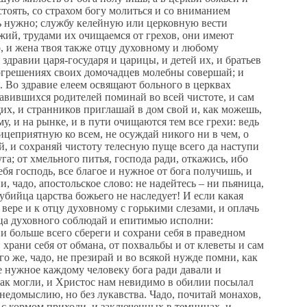
стоять, со страхом богу молиться и со вниманием
ень нужно; службу келейную или церковную вести
ожий, трудами их очищаемся от грехов, они имеют
о, и жена твоя также отцу духовному и любому
здравии царя-государя и царицы, и детей их, и братьев
о согрешениях своих домочадцев молебны совершай; и
. Во здравие елеем освящают больного в церквах
тавившихся родителей поминай во всей чистоте, и сам
х, и странников приглашай в дом свой и, как можешь,
у, и на рынке, и в пути очищаются тем все грехи: ведь
ицеприятную ко всем, не осуждай никого ни в чем, о
ай, и сохраняй чистоту телесную пуще всего да наступи
га; от хмельного питья, господа ради, откажись, ибо
бя господь, все благое и нужное от бога получишь, и
, чадо, апостольское слово: не надейтесь – ни пьяница,
убийца царства божьего не наследует! И если какая
й вере и к отцу духовному с горькими слезами, и оплачь
отца духовного соблюдай и епитимью исполни:
и больше всего сбереги и сохрани себя в праведном
 храни себя от обмана, от похвальбы и от клеветы и сам
о же, чадо, не презирай и во всякой нужде помни, как
е нужное каждому человеку бога ради давали и
как могли, и Христос нам невидимо в обилии посылал
 недомыслию, но без лукавства. Чадо, почитай монахов,
 с кормом приходи, и заключенных в темницах, и