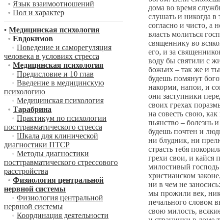
•
Язык взаимоотношений
дома во время службы
•
Пол и характер
слушать и никогда в 
согласно и чисто, а
•
Медицинская психология
власть молиться гос
•
Евдокимов
священнику во всяко
•
Поведение и саморегуляция
его, и за священнико
человека в условиях стресса
воду бы святили с ж
•
Медицинская психология
божьих – так же и т
•
Предисловие и 10 глав
будешь помянут бого
•
Введение в медицинскую
накорми, напои, и со
психологию
они заступники пере
•
Медицинская психология
своих грехах поразмы
•
Тарабрина
на совесть свою, как
•
Практикум по психологии
пьянство – болезнь и
посттравматического стресса
будешь почтен и людь
•
Шкала для клинической
ни блудник, ни прел
диагностики ПТСР
страсть тебя покорил
•
Методы диагностики
грехи свои, и кайся
посттравматического стрессового
милостивый господь 
расстройства
христианском законе,
•
Физиология центральной
ни в чем не заносись
нервной системы
мы прожили век, ник
•
Физиология центральной
печального словом в
нервной системы
свою милость, всякие
•
Координация деятельности
и странники в доме 