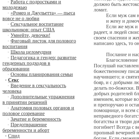
•
Работа с подростками и
должно быть жестоко
молодежью
ломит.
•
«Ромео и Джульетта» — пьеса
Если муж сам не поу
вовсе не о любви
и жену и домочадц
•
Сексуальное воспитание
Если же муж и сам н
школьников: опыт США
радеет, и людей свои
•
Умнейте, девочки!
своем спасении и же
•
Фиговый листок для полового
написано здесь, то 
воспитания
•
Школа целомудрия
Послание и настав
•
Педагогика и гендер: развитие
Благословение от б
гендерных подходов в
Послушай наставлени
образовании
божественному писан
•
Основы планирования семьи
научившего; и святит
•
Секс
бояр, и с добрыми л
•
Введение в сексуальность
делать по-божески. В
человека
добрых родителей бл
•
Дополнительные упражнения
имением, которые вс
в принятии решений
и препоручаю и оста
•
Анатомия половых органов и
помощнице, и всем с
половое созревание
неправедного богатс
•
Зачатие и беременность
богатства и твори до
•
Предотвращение
погибнет! Всегда с 
беременности и аборт
пропивай вечерней и
•
Спид
богом. Если сможешь