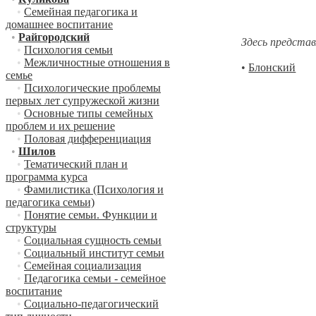
•
Семейная педагогика и
домашнее воспитание
•
Райгородский
Здесь представ
•
Психология семьи
•
Межличностные отношения в
•
Блонский
семье
•
Психологические проблемы
первых лет супружеской жизни
•
Основные типы семейных
проблем и их решение
•
Половая дифференциация
•
Шилов
•
Тематический план и
программа курса
•
Фамилистика (Психология и
педагогика семьи)
•
Понятие семьи. Функции и
структуры
•
Социальная сущность семьи
•
Социальный институт семьи
•
Семейная социализация
•
Педагогика семьи - семейное
воспитание
•
Социально-педагогический