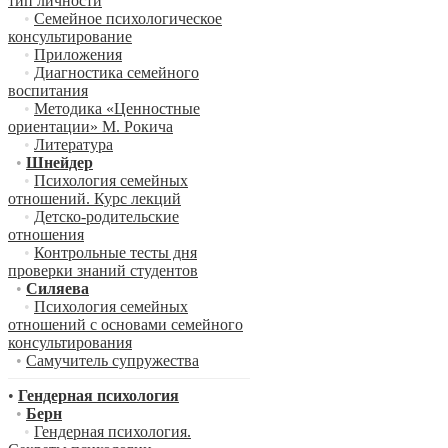
тип личности
•
Семейное психологическое
консультирование
•
Приложения
•
Диагностика семейного
воспитания
•
Методика «Ценностные
ориентации» М. Рокича
•
Литература
•
Шнейдер
•
Психология семейных
отношений. Курс лекций
•
Детско-родительские
отношения
•
Контрольные тесты дня
проверки знаний студентов
•
Силяева
•
Психология семейных
отношений с основами семейного
консультирования
•
Самучитель супружества
•
Гендерная психология
•
Берн
•
Гендерная психология.