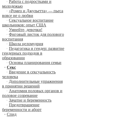
•
Работа с подростками и
молодежью
•
«Ромео и Джульетта» — пьеса
вовсе не о любви
•
Сексуальное воспитание
школьников: опыт США
•
Умнейте, девочки!
•
Фиговый листок для полового
воспитания
•
Школа целомудрия
•
Педагогика и гендер: развитие
гендерных подходов в
образовании
•
Основы планирования семьи
•
Секс
•
Введение в сексуальность
человека
•
Дополнительные упражнения
в принятии решений
•
Анатомия половых органов и
половое созревание
•
Зачатие и беременность
•
Предотвращение
беременности и аборт
•
Спид