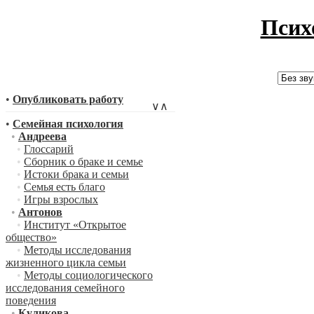
Псих
•
Опубликовать работу
∨
∧
•
Семейная психология
•
Андреева
•
Глоссарий
•
Сборник о браке и семье
•
Истоки брака и семьи
•
Семья есть благо
•
Игры взрослых
•
Антонов
•
Институт «Открытое
общество»
•
Методы исследования
жизненного цикла семьи
•
Методы социологического
исследования семейного
поведения
•
Куликова