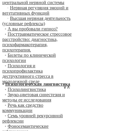
центральной нервной системы
•
Нервная регуляция эмоций и
вегетативных функций
•
Высшая нервная деятельность
(условные рефлексы)
•
А вы пробовали гипноз?
•
Посттравматическое стрессовое
расстройство: диагностика,
психофармакотерапия,
психотерапия.
•
Билеты по клинической
психологии
•
Психология и
психопрофилактика
деструктивного стресса в
молодежной среде
•
Психологическая лингвистика
∨
∧
•
Психолингвистика
•
Звуко-цветовая синестезия и
методы ее исследования
•
Речь как средство
коммуникации
•
Семь уровней рекурсивной
рефлексии
•
Фоносемантические