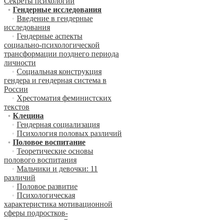
Секреты психологии
•
Гендерные исследования
•
Введение в гендерные
исследования
•
Гендерные аспекты
социально-психологической
трансформации позднего периода
личности
•
Социальная конструкция
гендера и гендерная система в
России
•
Хрестоматия феминистских
текстов
•
Клецина
•
Гендерная социализация
•
Психология половых различий
•
Половое воспитание
•
Теоретические основы
полового воспитания
•
Мальчики и девочки: 11
различий
•
Половое развитие
•
Психологическая
характеристика мотивационной
сферы подростков-