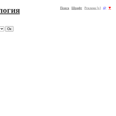
логия
♥
Поиск
Шрифт
Реклама [x]
@