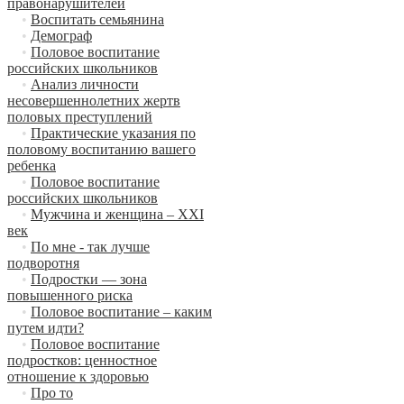
правонарушителей
•
Воспитать семьянина
•
Демограф
•
Половое воспитание
российских школьников
•
Анализ личности
несовершеннолетних жертв
половых преступлений
•
Практические указания по
половому воспитанию вашего
ребенка
•
Половое воспитание
российских школьников
•
Мужчина и женщина – XXI
век
•
По мне - так лучше
подворотня
•
Подростки — зона
повышенного риска
•
Половое воспитание – каким
путем идти?
•
Половое воспитание
подростков: ценностное
отношение к здоровью
•
Про то