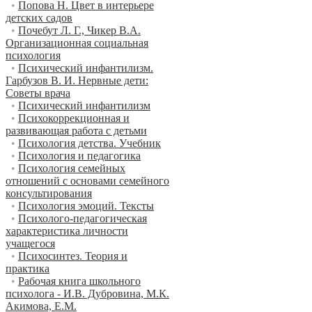
•
Попова Н. Цвет в интерьере
детских садов
•
Почебут Л. Г., Чикер В.А.
Организационная социальная
психология
•
Психический инфантилизм.
Гарбузов В. И. Нервные дети:
Советы врача
•
Психический инфантилизм
•
Психокоррекционная и
развивающая работа с детьми
•
Психология детства. Учебник
•
Психология и педагогика
•
Психология семейных
отношений с основами семейного
консультирования
•
Психология эмоций. Тексты
•
Психолого-педагогическая
характеристика личности
учащегося
•
Психосинтез. Теория и
практика
•
Рабочая книга школьного
психолога - И.В. Дубровина, М.К.
Акимова, Е.М.