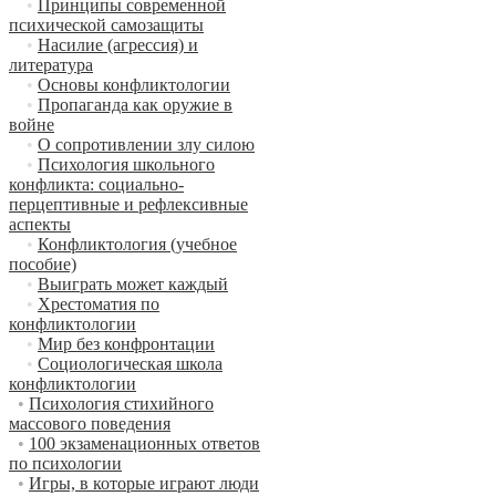
•
Принципы современной
психической самозащиты
•
Насилие (агрессия) и
литература
•
Основы конфликтологии
•
Пропаганда как оружие в
войне
•
О сопротивлении злу силою
•
Психология школьного
конфликта: социально-
перцептивные и рефлексивные
аспекты
•
Конфликтология (учебное
пособие)
•
Выиграть может каждый
•
Хрестоматия по
конфликтологии
•
Мир без конфронтации
•
Социологическая школа
конфликтологии
•
Психология стихийного
массового поведения
•
100 экзаменационных ответов
по психологии
•
Игры, в которые играют люди