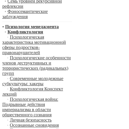
•
Семь уровней рекурсивной
рефлексии
•
Фоносемантические
заблуждения
•
Психология менеджмента
•
Конфликтология
•
Психологическая
характеристика мотивационной
сферы подростков-
правонарушителей
•
Психологические особенности
членов деструктивных и
террористических (радикальных)
групп
•
Современные молодежные
субкультуры: хакеры
•
Конфликтология Конспект
лекций
•
Психологическая война:
Подрывные действия
империализма в области
общественного сознания
•
Личная безопасность
•
Осознанные сновидения