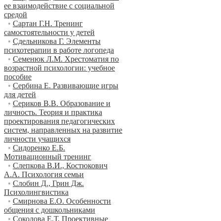
ее взаимодействие с социальной
средой
•
Сартан Г.Н. Тренинг
самостоятельности у детей
•
Сдельникова Г. Элементы
психотерапии в работе логопеда
•
Семенюк Л.М. Хрестоматия по
возрастной психологии: учебное
пособие
•
Сербина Е. Развивающие игры
для детей
•
Сериков В.В. Образование и
личность. Теория и практика
проектирования педагогических
систем, направленных на развитие
личности учащихся
•
Сидоренко Е.Б.
Мотивационный тренинг
•
Слепкова В.И., Костюкович
А.А. Психология семьи
•
Слобин Д., Грин Дж.
Психолингвистика
•
Смирнова Е.О. Особенности
общения с дошкольниками
•
Соколова Е.Т. Проективные