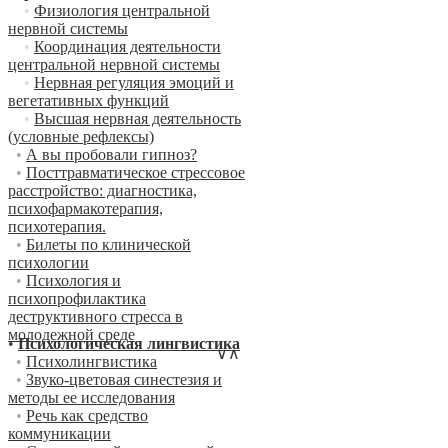
•
Физиология центральной
нервной системы
•
Координация деятельности
центральной нервной системы
•
Нервная регуляция эмоций и
вегетативных функций
•
Высшая нервная деятельность
(условные рефлексы)
•
А вы пробовали гипноз?
•
Посттравматическое стрессовое
расстройство: диагностика,
психофармакотерапия,
психотерапия.
•
Билеты по клинической
психологии
•
Психология и
психопрофилактика
деструктивного стресса в
молодежной среде
•
Психологическая лингвистика
∨
∧
•
Психолингвистика
•
Звуко-цветовая синестезия и
методы ее исследования
•
Речь как средство
коммуникации