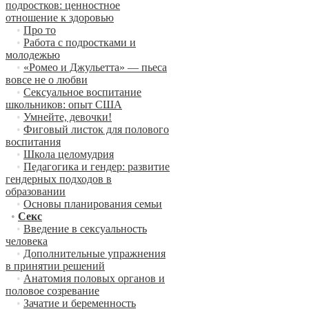
подростков: ценностное
отношение к здоровью
•
Про то
•
Работа с подростками и
молодежью
•
«Ромео и Джульетта» — пьеса
вовсе не о любви
•
Сексуальное воспитание
школьников: опыт США
•
Умнейте, девочки!
•
Фиговый листок для полового
воспитания
•
Школа целомудрия
•
Педагогика и гендер: развитие
гендерных подходов в
образовании
•
Основы планирования семьи
•
Секс
•
Введение в сексуальность
человека
•
Дополнительные упражнения
в принятии решений
•
Анатомия половых органов и
половое созревание
•
Зачатие и беременность