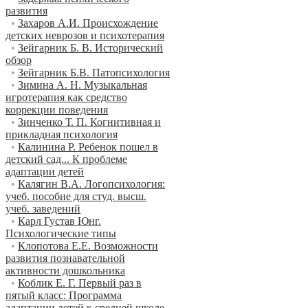
развития
•
Захаров А.И. Происхождение
детских неврозов и психотерапия
•
Зейгарник Б. В. Исторический
обзор
•
Зейгарник Б.В. Патопсихология
•
Зимина А. Н. Музыкальная
игротерапия как средство
коррекции поведения
•
Зинченко Т. П. Когнитивная и
прикладная психология
•
Калинина Р. Ребенок пошел в
детский сад... К проблеме
адаптации детей
•
Калягин В.А. Логопсихология:
учеб. пособие для студ. высш.
учеб. заведений
•
Карл Густав Юнг.
Психологические типы
•
Клопотова Е.Е. Возможности
развития познавательной
активности дошкольника
•
Коблик Е. Г. Первый раз в
пятый класс: Программа
адаптации детей к средней школе