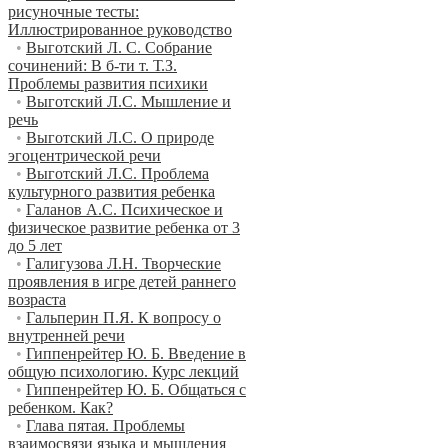
рисуночные тесты:
Иллюстрированное руководство
•
Выготский Л. С. Собрание
сочинений: В б-ти т. Т.З.
Проблемы развития психики
•
Выготский Л.С. Мышление и
речь
•
Выготский Л.С. О природе
эгоцентрической речи
•
Выготский Л.С. Проблема
культурного развития ребенка
•
Галанов А.С. Психическое и
физическое развитие ребенка от 3
до 5 лет
•
Галигузова Л.Н. Творческие
проявления в игре детей раннего
возраста
•
Гальперин П.Я. К вопросу о
внутренней речи
•
Гиппенрейтер Ю. Б. Введение в
общую психологию. Курс лекций
•
Гиппенрейтер Ю. Б. Общаться с
ребенком. Как?
•
Глава пятая. Проблемы
взаимосвязи языка и мышления