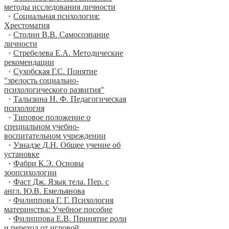
методы исследования личности
•
Социальная психология:
Хрестоматия
•
Столин В.В. Самосознание
личности
•
Стребелева Е.А. Методические
рекомендации
•
Сухобская Г.С. Понятие
"зрелость социально-
психологического развития"
•
Талызина Н. Ф. Педагогическая
психология
•
Типовое положение о
специальном учебно-
воспитательном учреждении
•
Узнадзе Д.Н. Общее учение об
установке
•
Фабри К.Э. Основы
зоопсихологии
•
Фаст Дж. Язык тела. Пер. с
англ. Ю.В. Емельянова
•
Филиппова Г. Г. Психология
материнства: Учебное пособие
•
Филиппова Е.В. Принятие роли
и переход от игровой