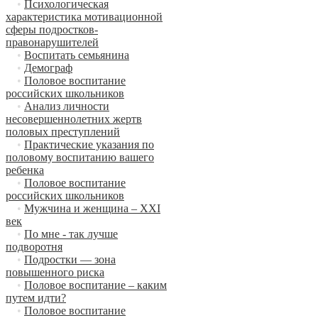
•
Психологическая
характеристика мотивационной
сферы подростков-
правонарушителей
•
Воспитать семьянина
•
Демограф
•
Половое воспитание
российских школьников
•
Анализ личности
несовершеннолетних жертв
половых преступлений
•
Практические указания по
половому воспитанию вашего
ребенка
•
Половое воспитание
российских школьников
•
Мужчина и женщина – XXI
век
•
По мне - так лучше
подворотня
•
Подростки — зона
повышенного риска
•
Половое воспитание – каким
путем идти?
•
Половое воспитание