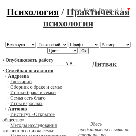
Психология
/
Практическая
♥
Поиск
Шрифт
Реклама [x]
@
психология
•
Опубликовать работу
Литвак
∨
∧
•
Семейная психология
•
Андреева
•
Глоссарий
•
Сборник о браке и семье
•
Истоки брака и семьи
•
Семья есть благо
•
Игры взрослых
•
Антонов
•
Институт «Открытое
общество»
Здесь
•
Методы исследования
представлены ссылки на
жизненного цикла семьи
страницы по