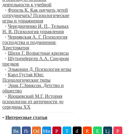
деятельности к учебной
•
Фопель К. Как научить детей
сотрудничать? Психологические
игры и упражнения
•
Чередниченко И. П., Тельных
Н. В. Психология управления
•
Чернявская А. Г. Психология
господства и подчинения:
Хрестоматия
•
Шихи Г. Возрастные кризисы
•
Шутценбергер А.А. Синдром
предков
•
Эльконин Д. Психология игры
•
Карл Густав Юнг.
Психологические типы
•
Эрик Г.Эриксон. Детство и
общество
•
Ярошевский М.Г. История
психологии от античности до
середины XX
•
Интересные статьи
Вк
fb
Оd
Мм
P
T
d
R
E
Lj
P