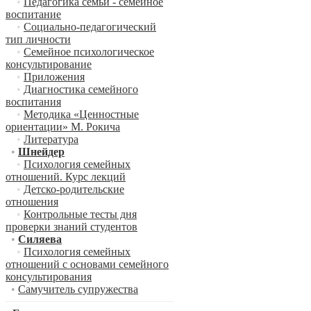
•
Педагогика семьи - семейное
воспитание
•
Социально-педагогический
тип личности
•
Семейное психологическое
консультирование
•
Приложения
•
Диагностика семейного
воспитания
•
Методика «Ценностные
ориентации» М. Рокича
•
Литература
•
Шнейдер
•
Психология семейных
отношений. Курс лекций
•
Детско-родительские
отношения
•
Контрольные тесты дня
проверки знаний студентов
•
Силяева
•
Психология семейных
отношений с основами семейного
консультирования
•
Самучитель супружества