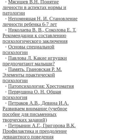
•
Мясищев В.Н. Понятие
личности в аспектах нормы и
патологии
•
Непомнящая Н. И. Становление
личности ребенка 6-7 лет
•
Николаева В. В., Соколова Е. Т.
Рекомендации к составлению
психологического заключения
•
Основы специальной
психологии
•
Павлова Л. Какие игрушки
предпочитают малыши?
•
Память. Грановская Р. М.
Элементы практической
психологии
•
Патопсихология: Хрестоматия
•
Первушина О. Н. Общая
психология
•
Петраков А.В., Девина И.А.
Развиваем внимание (учебное
пособие для письменных
творческих заданий)
•
Петрынин А.Г., Григорова В.К.
Профилактика и преодоление
девиантного поведения