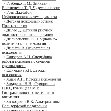
•
Грабенко Т. М., Зинкевич-
Евстигнеева Т. Д. Чудеса на песке
•
Грей Джеффри
Нейропсихология темперамента
•
Детская психодиагностика:
Практ. занятия
•
Дилео Д. Детский рисунок:
диагностика и интерпретация
•
Дилигенский Г.Г. Социально-
политическая психология
•
Дильтей В. Описательная
психология
•
Елизаров А.Н. Специфика
работы психолога с семьями
группы риска
•
Ефимкина Р.П. Детская
психология
•
Ждан А.Н. История психологии
•
Заваденко Н.Н., Суворинова
Н.Ю., Румянцева М.В.
Гиперактивность с дефицитом
внимания
•
Загвоздкин В.К. Альтернативы
Вальдорфской педагогики
•
Задержка психического