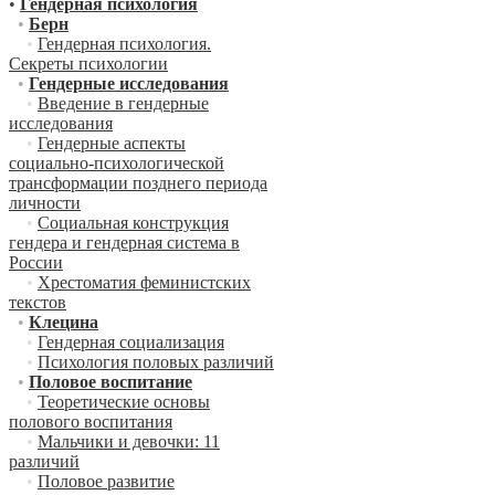
•
Гендерная психология
•
Берн
•
Гендерная психология.
Секреты психологии
•
Гендерные исследования
•
Введение в гендерные
исследования
•
Гендерные аспекты
социально-психологической
трансформации позднего периода
личности
•
Социальная конструкция
гендера и гендерная система в
России
•
Хрестоматия феминистских
текстов
•
Клецина
•
Гендерная социализация
•
Психология половых различий
•
Половое воспитание
•
Теоретические основы
полового воспитания
•
Мальчики и девочки: 11
различий
•
Половое развитие