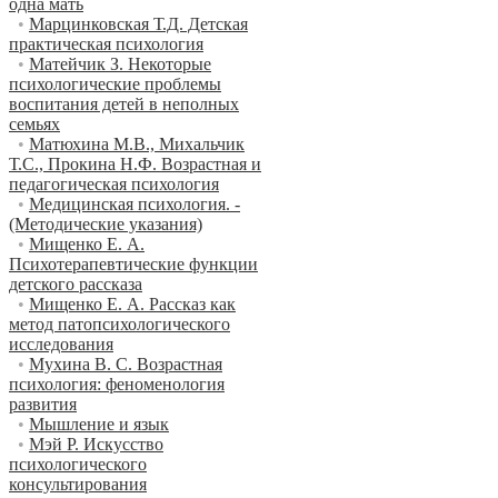
одна мать
•
Марцинковская Т.Д. Детская
практическая психология
•
Матейчик З. Некоторые
психологические проблемы
воспитания детей в неполных
семьях
•
Матюхина М.В., Михальчик
Т.С., Прокина Н.Ф. Возрастная и
педагогическая психология
•
Медицинская психология. -
(Методические указания)
•
Мищенко Е. А.
Психотерапевтические функции
детского рассказа
•
Мищенко Е. А. Рассказ как
метод патопсихологического
исследования
•
Мухина В. С. Возрастная
психология: феноменология
развития
•
Мышление и язык
•
Мэй Р. Искусство
психологического
консультирования