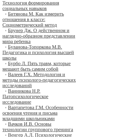
Технология формирования
социальных навыков
•
Битянова М. Как измерить
отношения в классе:
Социометрический метод
•
Брунер Дж. О действенном и
наглядно-образном представлении
мира ребенка
•
Буланова-Топоркова М.В.
Педагогика и психология высшей
школы
•
Бурбо Л. Пять травм, которые
мешают быть самим собой
•
Валеев Г.Х. Методология и
методы психолого-педагогических
исследований
•
Ванникова Н.Р.
Патопсихологическое
исследование
•
Вартапетова Г.М. Особенности
освоения чтения и письма
младшими школьниками
•
Вачков И.В. Основы
технологии группового тренинга
•
Венгер А.Л. Психологические