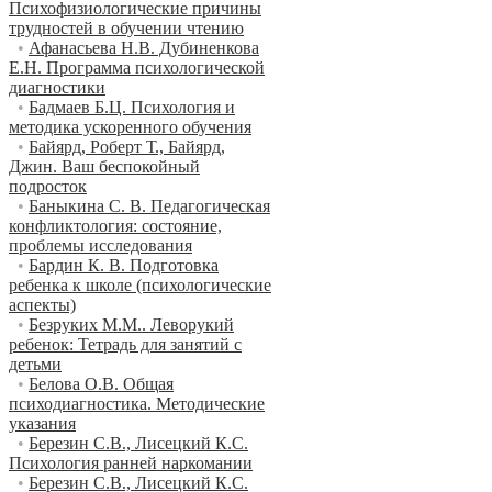
Психофизиологические причины
трудностей в обучении чтению
•
Афанасьева Н.В. Дубиненкова
Е.Н. Программа психологической
диагностики
•
Бадмаев Б.Ц. Психология и
методика ускоренного обучения
•
Байярд, Роберт Т., Байярд,
Джин. Ваш беспокойный
подросток
•
Баныкина С. В. Педагогическая
конфликтология: состояние,
проблемы исследования
•
Бардин К. В. Подготовка
ребенка к школе (психологические
аспекты)
•
Безруких М.М.. Леворукий
ребенок: Тетрадь для занятий с
детьми
•
Белова О.В. Общая
психодиагностика. Методические
указания
•
Березин С.В., Лисецкий К.С.
Психология ранней наркомании
•
Березин С.В., Лисецкий К.С.