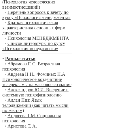
(Психология человеческих
взаимоотношений)
•
Перечень вопросов к зачету по
курсу «Психология менеджмента»
•
Краткая психологическая
характеристика основных форм
личности
•
Психология МЕНЕДЖМЕНТА
•
Список литературы по курсу
«Психология менеджмента»
•
Разные статьи
•
Абрамова Г. С. Возрастная
психология
•
Авдеева Н.Н., Фоминых Н.А.
Психологическое воздействие
телерекламы на массовое сознание
•
Александров Ю.И. Введение в
системную психофизиологию
•
Аллан Пиз: Язык
телодвижений (как читать мысли
по жестам)
•
Андреева Г.М. Социальная
психология
•
Аристова Т. А.