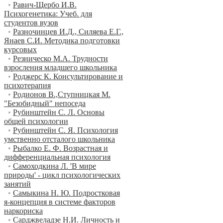
•
Равич-Щербо И.В.
Психогенетика: Учеб. для
студентов вузов
•
Разночинцев И.Д., Силяева Е.Г.,
Янаев С.И. Методика подготовки
курсовых
•
Резническо М.А. Трудности
взросления младшего школьника
•
Роджерс К. Консультирование и
психотерапия
•
Родионов В.,Ступницкая М.
"Безобидный" непоседа
•
Рубинштейн С. Л. Основы
общей психологии
•
Рубинштейн С. Я. Психология
умственно отсталого школьника
•
Рыбалко Е. Ф. Возрастная и
дифференциальная психология
•
Самоходкина Л. 'В мире
природы' - цикл психологических
занятий
•
Самыкина Н. Ю. Подростковая
я-концепция в системе факторов
наркориска
•
Сарджвеладзе Н.И. Личность и