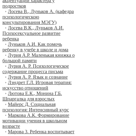
акцентуации характера у
подростков
•
Лосева В., Луньков А. (кафедра
психологическою
консультирования МЭГУ)
•
Лосева В.К., Луньков А.И.
Психосексуальное развитие
ребенка
•
Луньков А.И. Как помочь
ребенку в учебе в школе и дома
•
Лурия A.P. Маленькая книжка о
большой памяти
•
Лурия А. Р. Психологическое
содержание процесса письма
•
Лурия А. Р. Язык и сознание
•
Лэндрет Г.Л. Игровая терапия:
искусство отношений
•
Лютова Е.К., Монина Г.Б.
Шпаргалка для взрослых
•
Майерс Д. Социальная
психология: Интенсивный курс
•
Маркова А.К. Формирование
мотивации учения в школьном
возрасте
•
Марова 3. Ребенка воспитывает