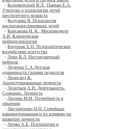
•
Коломинский Я.Л., Панько Е.А.
Учителю о психологии детей
шестилетнего возраста
•
Колухова Я. Психология
воспитания приемных детей
•
Корсакова Н. К., Московичюте
Л.И. Клиническая
нейропсихология
•
Крупник Е.П. Психологическое
воздействие искусства
•
Леви В.Л. Нестандартный
ребенок
•
Леднева С.А.Детская
одаренность глазами педагогов
•
Леонгард К.
Акцентуированные личности
•
Леонтьев А.Н. Деятельность.
Сознание. Личность
•
Лисина М.И. Потребность в
общении
•
Листратенко Н.П. Семейные
взаимоотношения и их влияние на
развитие личности
•
Личко А.Е. Психопатии и