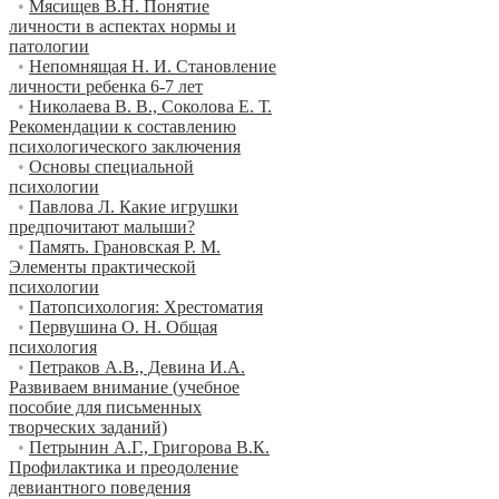
•
Мясищев В.Н. Понятие
личности в аспектах нормы и
патологии
•
Непомнящая Н. И. Становление
личности ребенка 6-7 лет
•
Николаева В. В., Соколова Е. Т.
Рекомендации к составлению
психологического заключения
•
Основы специальной
психологии
•
Павлова Л. Какие игрушки
предпочитают малыши?
•
Память. Грановская Р. М.
Элементы практической
психологии
•
Патопсихология: Хрестоматия
•
Первушина О. Н. Общая
психология
•
Петраков А.В., Девина И.А.
Развиваем внимание (учебное
пособие для письменных
творческих заданий)
•
Петрынин А.Г., Григорова В.К.
Профилактика и преодоление
девиантного поведения