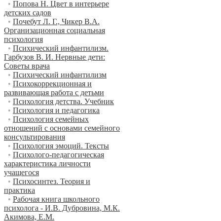
•
Попова Н. Цвет в интерьере
детских садов
•
Почебут Л. Г., Чикер В.А.
Организационная социальная
психология
•
Психический инфантилизм.
Гарбузов В. И. Нервные дети:
Советы врача
•
Психический инфантилизм
•
Психокоррекционная и
развивающая работа с детьми
•
Психология детства. Учебник
•
Психология и педагогика
•
Психология семейных
отношений с основами семейного
консультирования
•
Психология эмоций. Тексты
•
Психолого-педагогическая
характеристика личности
учащегося
•
Психосинтез. Теория и
практика
•
Рабочая книга школьного
психолога - И.В. Дубровина, М.К.
Акимова, Е.М.