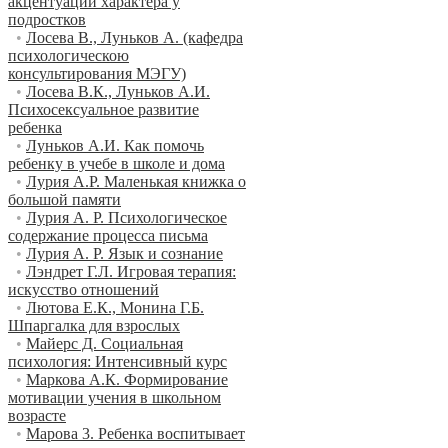
акцентуации характера у
подростков
•
Лосева В., Луньков А. (кафедра
психологическою
консультирования МЭГУ)
•
Лосева В.К., Луньков А.И.
Психосексуальное развитие
ребенка
•
Луньков А.И. Как помочь
ребенку в учебе в школе и дома
•
Лурия A.P. Маленькая книжка о
большой памяти
•
Лурия А. Р. Психологическое
содержание процесса письма
•
Лурия А. Р. Язык и сознание
•
Лэндрет Г.Л. Игровая терапия:
искусство отношений
•
Лютова Е.К., Монина Г.Б.
Шпаргалка для взрослых
•
Майерс Д. Социальная
психология: Интенсивный курс
•
Маркова А.К. Формирование
мотивации учения в школьном
возрасте
•
Марова 3. Ребенка воспитывает