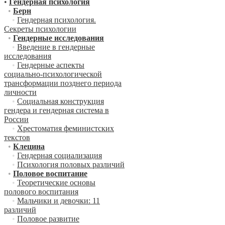
•
Гендерная психология
•
Берн
•
Гендерная психология.
Секреты психологии
•
Гендерные исследования
•
Введение в гендерные
исследования
•
Гендерные аспекты
социально-психологической
трансформации позднего периода
личности
•
Социальная конструкция
гендера и гендерная система в
России
•
Хрестоматия феминистских
текстов
•
Клецина
•
Гендерная социализация
•
Психология половых различий
•
Половое воспитание
•
Теоретические основы
полового воспитания
•
Мальчики и девочки: 11
различий
•
Половое развитие