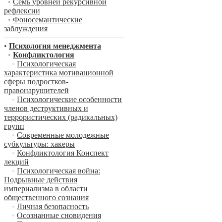
•
Семь уровней рекурсивной
рефлексии
•
Фоносемантические
заблуждения
•
Психология менеджмента
•
Конфликтология
•
Психологическая
характеристика мотивационной
сферы подростков-
правонарушителей
•
Психологические особенности
членов деструктивных и
террористических (радикальных)
групп
•
Современные молодежные
субкультуры: хакеры
•
Конфликтология Конспект
лекций
•
Психологическая война:
Подрывные действия
империализма в области
общественного сознания
•
Личная безопасность
•
Осознанные сновидения