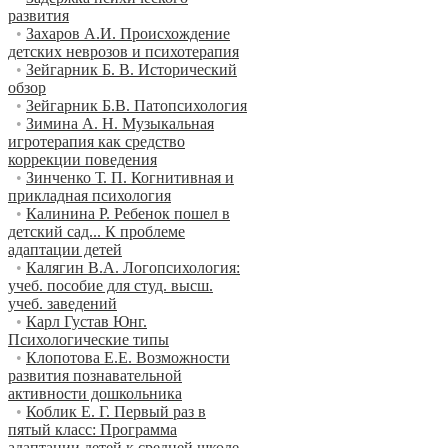
развития
•
Захаров А.И. Происхождение
детских неврозов и психотерапия
•
Зейгарник Б. В. Исторический
обзор
•
Зейгарник Б.В. Патопсихология
•
Зимина А. Н. Музыкальная
игротерапия как средство
коррекции поведения
•
Зинченко Т. П. Когнитивная и
прикладная психология
•
Калинина Р. Ребенок пошел в
детский сад... К проблеме
адаптации детей
•
Калягин В.А. Логопсихология:
учеб. пособие для студ. высш.
учеб. заведений
•
Карл Густав Юнг.
Психологические типы
•
Клопотова Е.Е. Возможности
развития познавательной
активности дошкольника
•
Коблик Е. Г. Первый раз в
пятый класс: Программа
адаптации детей к средней школе