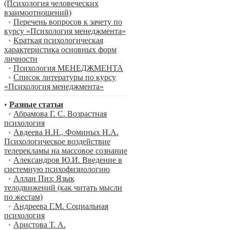
(Психология человеческих
взаимоотношений)
•
Перечень вопросов к зачету по
курсу «Психология менеджмента»
•
Краткая психологическая
характеристика основных форм
личности
•
Психология МЕНЕДЖМЕНТА
•
Список литературы по курсу
«Психология менеджмента»
•
Разные статьи
•
Абрамова Г. С. Возрастная
психология
•
Авдеева Н.Н., Фоминых Н.А.
Психологическое воздействие
телерекламы на массовое сознание
•
Александров Ю.И. Введение в
системную психофизиологию
•
Аллан Пиз: Язык
телодвижений (как читать мысли
по жестам)
•
Андреева Г.М. Социальная
психология
•
Аристова Т. А.