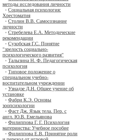
методы исследования личности
•
Социальная психология:
Хрестоматия
•
Столин В.В. Самосознание
личности
•
Стребелева Е.А. Методические
рекомендации
•
Сухобская Г.С. Понятие
"зрелость социально-
психологического развития"
•
Талызина Н. Ф. Педагогическая
психология
•
Типовое положение о
специальном учебно-
воспитательном учреждении
•
Узнадзе Д.Н. Общее учение об
установке
•
Фабри К.Э. Основы
зоопсихологии
•
Фаст Дж. Язык тела. Пер. с
англ. Ю.В. Емельянова
•
Филиппова Г. Г. Психология
материнства: Учебное пособие
•
Филиппова Е.В. Принятие роли
и переход от игровой