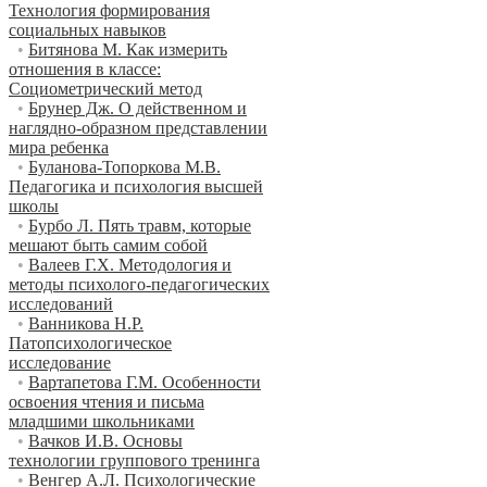
Технология формирования
социальных навыков
•
Битянова М. Как измерить
отношения в классе:
Социометрический метод
•
Брунер Дж. О действенном и
наглядно-образном представлении
мира ребенка
•
Буланова-Топоркова М.В.
Педагогика и психология высшей
школы
•
Бурбо Л. Пять травм, которые
мешают быть самим собой
•
Валеев Г.Х. Методология и
методы психолого-педагогических
исследований
•
Ванникова Н.Р.
Патопсихологическое
исследование
•
Вартапетова Г.М. Особенности
освоения чтения и письма
младшими школьниками
•
Вачков И.В. Основы
технологии группового тренинга
•
Венгер А.Л. Психологические