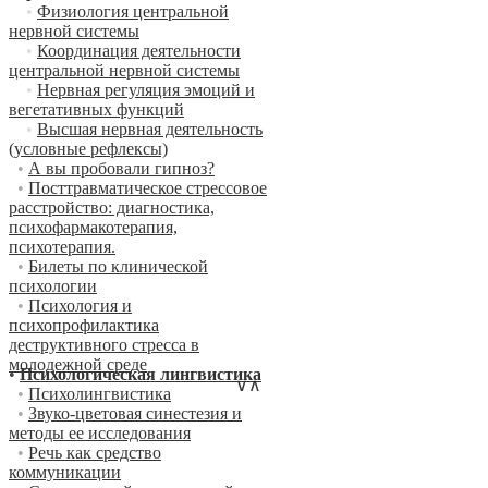
•
Физиология центральной
нервной системы
•
Координация деятельности
центральной нервной системы
•
Нервная регуляция эмоций и
вегетативных функций
•
Высшая нервная деятельность
(условные рефлексы)
•
А вы пробовали гипноз?
•
Посттравматическое стрессовое
расстройство: диагностика,
психофармакотерапия,
психотерапия.
•
Билеты по клинической
психологии
•
Психология и
психопрофилактика
деструктивного стресса в
молодежной среде
•
Психологическая лингвистика
∨
∧
•
Психолингвистика
•
Звуко-цветовая синестезия и
методы ее исследования
•
Речь как средство
коммуникации