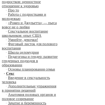
подростков: ценностное
отношение к здоровью
•
Про то
•
Работа с подростками и
молодежью
•
«Ромео и Джульетта» — пьеса
вовсе не о любви
•
Сексуальное воспитание
школьников: опыт США
•
Умнейте, девочки!
•
Фиговый листок для полового
воспитания
•
Школа целомудрия
•
Педагогика и гендер: развитие
гендерных подходов в
образовании
•
Основы планирования семьи
•
Секс
•
Введение в сексуальность
человека
•
Дополнительные упражнения
в принятии решений
•
Анатомия половых органов и
половое созревание
•
Зачатие и беременность