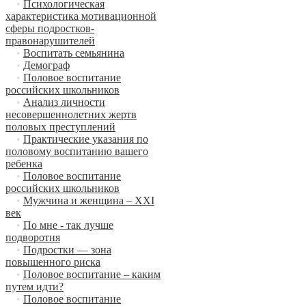
•
Психологическая
характеристика мотивационной
сферы подростков-
правонарушителей
•
Воспитать семьянина
•
Демограф
•
Половое воспитание
российских школьников
•
Анализ личности
несовершеннолетних жертв
половых преступлений
•
Практические указания по
половому воспитанию вашего
ребенка
•
Половое воспитание
российских школьников
•
Мужчина и женщина – XXI
век
•
По мне - так лучше
подворотня
•
Подростки — зона
повышенного риска
•
Половое воспитание – каким
путем идти?
•
Половое воспитание