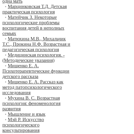
одна мать
•
Марцинковская Т.Д. Детская
практическая психология
•
Матейчик З. Некоторые
психологические проблемы
воспитания детей в неполных
семьях
•
Матюхина М.В., Михальчик
Т.С., Прокина Н.Ф. Возрастная и
педагогическая психология
•
Медицинская психология. -
(Методические указания)
•
Мищенко Е. А.
Психотерапевтические функции
детского рассказа
•
Мищенко Е. А. Рассказ как
метод патопсихологического
исследования
•
Мухина В. С. Возрастная
психология: феноменология
развития
•
Мышление и язык
•
Мэй Р. Искусство
психологического
консультирования