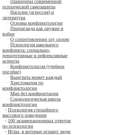
•
Принципы современной
психической самозащиты
•
Насилие (агрессия) и
литература
•
Основы конфликтологии
•
Пропаганда как оружие в
войне
•
О сопротивлении злу силою
•
Психология школьного
конфликта: социально-
перцептивные и рефлексивные
аспекты
•
Конфликтология (учебное
пособие)
•
Выиграть может каждый
•
Хрестоматия по
конфликтологии
•
Мир без конфронтации
•
Социологическая школа
конфликтологии
•
Психология стихийного
массового поведения
•
100 экзаменационных ответов
по психологии
•
Игры, в которые играют люди