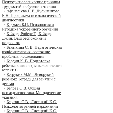
Психофизиологические причины
трудностей в обучении чтению
•
Афанасьева Н.В. Дубиненкова
Е.Н. Программа психологической
диагностики
•
Бадмаев Б.Ц. Психология и
методика ускоренного обучения
•
Байярд, Роберт Т., Байярд,
Джин. Ваш беспокойный
подросток
•
Баныкина С. В. Педагогическая
конфликтология: состояние,
проблемы исследования
•
Бардин К. В. Подготовка
ребенка к школе (психологические
аспекты)
•
Безруких М.М.. Леворукий
ребенок: Тетрадь для занятий с
детьми
•
Белова О.В. Общая
психодиагностика. Методические
указания
•
Березин С.В., Лисецкий К.С.
Психология ранней наркомании
•
Березин С.В., Лисецкий К.С.