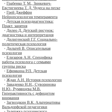
•
Грабенко Т. М., Зинкевич-
Евстигнеева Т. Д. Чудеса на песке
•
Грей Джеффри
Нейропсихология темперамента
•
Детская психодиагностика:
Практ. занятия
•
Дилео Д. Детский рисунок:
диагностика и интерпретация
•
Дилигенский Г.Г. Социально-
политическая психология
•
Дильтей В. Описательная
психология
•
Елизаров А.Н. Специфика
работы психолога с семьями
группы риска
•
Ефимкина Р.П. Детская
психология
•
Ждан А.Н. История психологии
•
Заваденко Н.Н., Суворинова
Н.Ю., Румянцева М.В.
Гиперактивность с дефицитом
внимания
•
Загвоздкин В.К. Альтернативы
Вальдорфской педагогики
•
Задержка психического