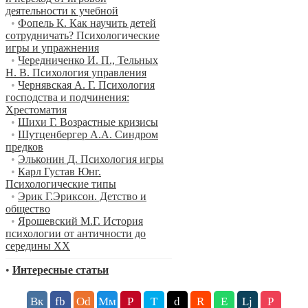
деятельности к учебной
•
Фопель К. Как научить детей
сотрудничать? Психологические
игры и упражнения
•
Чередниченко И. П., Тельных
Н. В. Психология управления
•
Чернявская А. Г. Психология
господства и подчинения:
Хрестоматия
•
Шихи Г. Возрастные кризисы
•
Шутценбергер А.А. Синдром
предков
•
Эльконин Д. Психология игры
•
Карл Густав Юнг.
Психологические типы
•
Эрик Г.Эриксон. Детство и
общество
•
Ярошевский М.Г. История
психологии от античности до
середины XX
•
Интересные статьи
Вк
fb
Оd
Мм
P
T
d
R
E
Lj
P