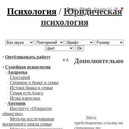
Психология
/
Юридическая
♥
Поиск
Шрифт
Реклама [x]
@
психология
•
Опубликовать работу
Дополнительно
∨
∧
•
Семейная психология
•
Андреева
•
Глоссарий
•
Сборник о браке и семье
•
Истоки брака и семьи
•
Семья есть благо
•
Игры взрослых
•
Антонов
•
Институт «Открытое
общество»
Здесь
•
Методы исследования
представлены ссылки на
жизненного цикла семьи
страницы по