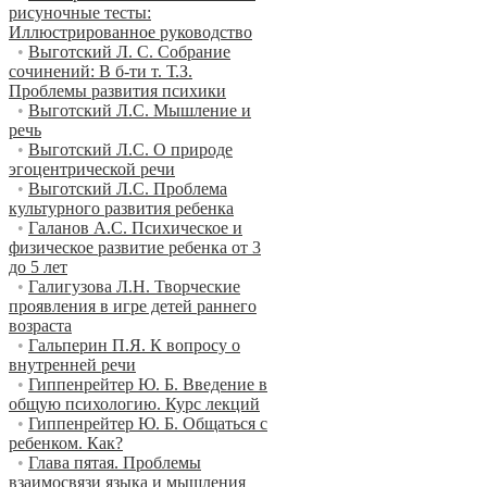
рисуночные тесты:
Иллюстрированное руководство
•
Выготский Л. С. Собрание
сочинений: В б-ти т. Т.З.
Проблемы развития психики
•
Выготский Л.С. Мышление и
речь
•
Выготский Л.С. О природе
эгоцентрической речи
•
Выготский Л.С. Проблема
культурного развития ребенка
•
Галанов А.С. Психическое и
физическое развитие ребенка от 3
до 5 лет
•
Галигузова Л.Н. Творческие
проявления в игре детей раннего
возраста
•
Гальперин П.Я. К вопросу о
внутренней речи
•
Гиппенрейтер Ю. Б. Введение в
общую психологию. Курс лекций
•
Гиппенрейтер Ю. Б. Общаться с
ребенком. Как?
•
Глава пятая. Проблемы
взаимосвязи языка и мышления