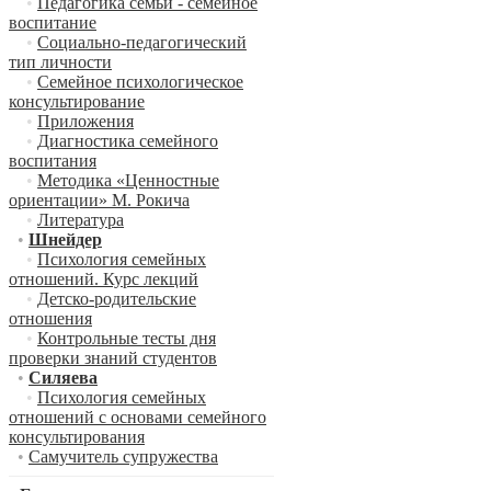
•
Педагогика семьи - семейное
воспитание
•
Социально-педагогический
тип личности
•
Семейное психологическое
консультирование
•
Приложения
•
Диагностика семейного
воспитания
•
Методика «Ценностные
ориентации» М. Рокича
•
Литература
•
Шнейдер
•
Психология семейных
отношений. Курс лекций
•
Детско-родительские
отношения
•
Контрольные тесты дня
проверки знаний студентов
•
Силяева
•
Психология семейных
отношений с основами семейного
консультирования
•
Самучитель супружества