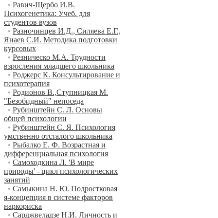
•
Равич-Щербо И.В.
Психогенетика: Учеб. для
студентов вузов
•
Разночинцев И.Д., Силяева Е.Г.,
Янаев С.И. Методика подготовки
курсовых
•
Резническо М.А. Трудности
взросления младшего школьника
•
Роджерс К. Консультирование и
психотерапия
•
Родионов В.,Ступницкая М.
"Безобидный" непоседа
•
Рубинштейн С. Л. Основы
общей психологии
•
Рубинштейн С. Я. Психология
умственно отсталого школьника
•
Рыбалко Е. Ф. Возрастная и
дифференциальная психология
•
Самоходкина Л. 'В мире
природы' - цикл психологических
занятий
•
Самыкина Н. Ю. Подростковая
я-концепция в системе факторов
наркориска
•
Сарджвеладзе Н.И. Личность и