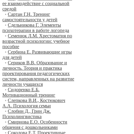
ее взаимодействие с социальной
средой
•
Сартан Г.Н. Тренинг
самостоятельности у детей
•
Сдельникова Г. Элементы
психотерапии в работе логопеда
•
Семенюк Л.М. Хрестоматия по
возрастной психологии: учебное
пособие
•
Сербина Е. Развивающие игры
для детей
•
Сериков В.В. Образование и
личность. Теория и практика
проектирования педагогических
систем, направленных на развитие
личности учащихся
•
Сидоренко Е.Б.
Мотивационный тренинг
•
Слепкова В.И., Костюкович
А.А. Психология семьи
•
Слобин Д., Грин Дж.
Психолингвистика
•
Смирнова Е.О. Особенности
общения с дошкольниками
•
Соколова Е.Т. Проективные