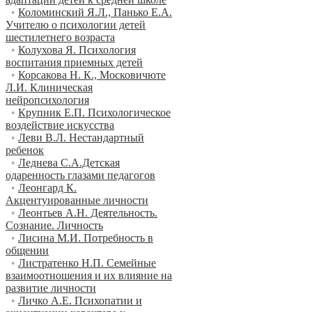
•
Коломинский Я.Л., Панько Е.А.
Учителю о психологии детей
шестилетнего возраста
•
Колухова Я. Психология
воспитания приемных детей
•
Корсакова Н. К., Московичюте
Л.И. Клиническая
нейропсихология
•
Крупник Е.П. Психологическое
воздействие искусства
•
Леви В.Л. Нестандартный
ребенок
•
Леднева С.А.Детская
одаренность глазами педагогов
•
Леонгард К.
Акцентуированные личности
•
Леонтьев А.Н. Деятельность.
Сознание. Личность
•
Лисина М.И. Потребность в
общении
•
Листратенко Н.П. Семейные
взаимоотношения и их влияние на
развитие личности
•
Личко А.Е. Психопатии и