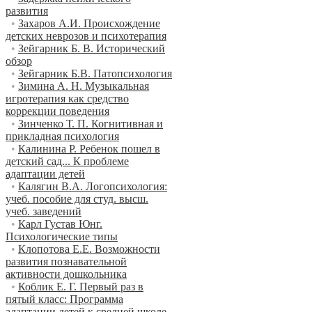
развития
•
Захаров А.И. Происхождение
детских неврозов и психотерапия
•
Зейгарник Б. В. Исторический
обзор
•
Зейгарник Б.В. Патопсихология
•
Зимина А. Н. Музыкальная
игротерапия как средство
коррекции поведения
•
Зинченко Т. П. Когнитивная и
прикладная психология
•
Калинина Р. Ребенок пошел в
детский сад... К проблеме
адаптации детей
•
Калягин В.А. Логопсихология:
учеб. пособие для студ. высш.
учеб. заведений
•
Карл Густав Юнг.
Психологические типы
•
Клопотова Е.Е. Возможности
развития познавательной
активности дошкольника
•
Коблик Е. Г. Первый раз в
пятый класс: Программа
адаптации детей к средней школе