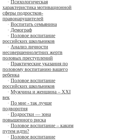
•
Психологическая
характеристика мотивационной
сферы подростков-
правонарушителей
•
Воспитать семьянина
•
Демограф
•
Половое воспитание
российских школьников
•
Анализ личности
несовершеннолетних жертв
половых преступлений
•
Практические указания по
половому воспитанию вашего
ребенка
•
Половое воспитание
российских школьников
•
Мужчина и женщина – XXI
век
•
По мне - так лучше
подворотня
•
Подростки — зона
повышенного риска
•
Половое воспитание – каким
путем идти?
•
Половое воспитание