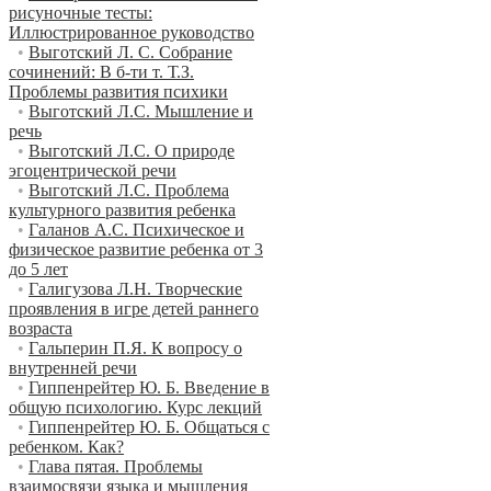
рисуночные тесты:
Иллюстрированное руководство
•
Выготский Л. С. Собрание
сочинений: В б-ти т. Т.З.
Проблемы развития психики
•
Выготский Л.С. Мышление и
речь
•
Выготский Л.С. О природе
эгоцентрической речи
•
Выготский Л.С. Проблема
культурного развития ребенка
•
Галанов А.С. Психическое и
физическое развитие ребенка от 3
до 5 лет
•
Галигузова Л.Н. Творческие
проявления в игре детей раннего
возраста
•
Гальперин П.Я. К вопросу о
внутренней речи
•
Гиппенрейтер Ю. Б. Введение в
общую психологию. Курс лекций
•
Гиппенрейтер Ю. Б. Общаться с
ребенком. Как?
•
Глава пятая. Проблемы
взаимосвязи языка и мышления