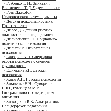
•
Грабенко Т. М., Зинкевич-
Евстигнеева Т. Д. Чудеса на песке
•
Грей Джеффри
Нейропсихология темперамента
•
Детская психодиагностика:
Практ. занятия
•
Дилео Д. Детский рисунок:
диагностика и интерпретация
•
Дилигенский Г.Г. Социально-
политическая психология
•
Дильтей В. Описательная
психология
•
Елизаров А.Н. Специфика
работы психолога с семьями
группы риска
•
Ефимкина Р.П. Детская
психология
•
Ждан А.Н. История психологии
•
Заваденко Н.Н., Суворинова
Н.Ю., Румянцева М.В.
Гиперактивность с дефицитом
внимания
•
Загвоздкин В.К. Альтернативы
Вальдорфской педагогики
•
Задержка психического