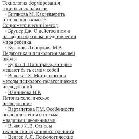
Технология формирования
социальных навыков
•
Битянова М. Как измерить
отношения в классе:
Социометрический метод
•
Брунер Дж. О действенном и
наглядно-образном представлении
мира ребенка
•
Буланова-Топоркова М.В.
Педагогика и психология высшей
школы
•
Бурбо Л. Пять травм, которые
мешают быть самим собой
•
Валеев Г.Х. Методология и
методы психолого-педагогических
исследований
•
Ванникова Н.Р.
Патопсихологическое
исследование
•
Вартапетова Г.М. Особенности
освоения чтения и письма
младшими школьниками
•
Вачков И.В. Основы
технологии группового тренинга
•
Венгер А.Л. Психологические