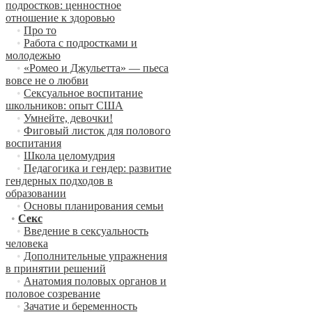
подростков: ценностное
отношение к здоровью
•
Про то
•
Работа с подростками и
молодежью
•
«Ромео и Джульетта» — пьеса
вовсе не о любви
•
Сексуальное воспитание
школьников: опыт США
•
Умнейте, девочки!
•
Фиговый листок для полового
воспитания
•
Школа целомудрия
•
Педагогика и гендер: развитие
гендерных подходов в
образовании
•
Основы планирования семьи
•
Секс
•
Введение в сексуальность
человека
•
Дополнительные упражнения
в принятии решений
•
Анатомия половых органов и
половое созревание
•
Зачатие и беременность