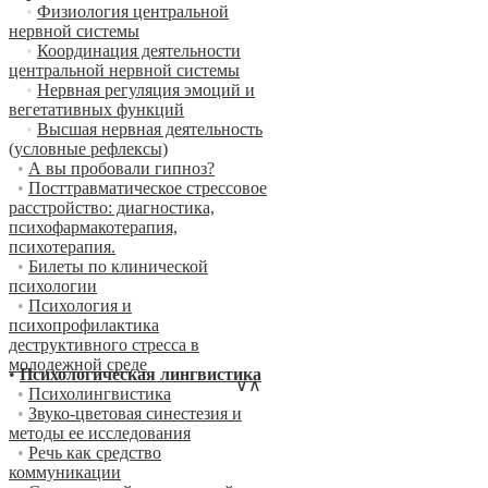
•
Физиология центральной
нервной системы
•
Координация деятельности
центральной нервной системы
•
Нервная регуляция эмоций и
вегетативных функций
•
Высшая нервная деятельность
(условные рефлексы)
•
А вы пробовали гипноз?
•
Посттравматическое стрессовое
расстройство: диагностика,
психофармакотерапия,
психотерапия.
•
Билеты по клинической
психологии
•
Психология и
психопрофилактика
деструктивного стресса в
молодежной среде
•
Психологическая лингвистика
∨
∧
•
Психолингвистика
•
Звуко-цветовая синестезия и
методы ее исследования
•
Речь как средство
коммуникации