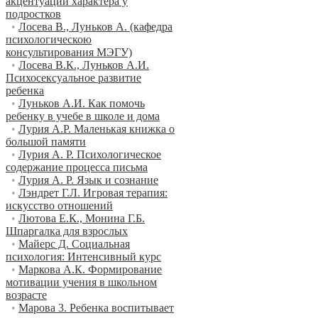
акцентуации характера у
подростков
•
Лосева В., Луньков А. (кафедра
психологическою
консультирования МЭГУ)
•
Лосева В.К., Луньков А.И.
Психосексуальное развитие
ребенка
•
Луньков А.И. Как помочь
ребенку в учебе в школе и дома
•
Лурия A.P. Маленькая книжка о
большой памяти
•
Лурия А. Р. Психологическое
содержание процесса письма
•
Лурия А. Р. Язык и сознание
•
Лэндрет Г.Л. Игровая терапия:
искусство отношений
•
Лютова Е.К., Монина Г.Б.
Шпаргалка для взрослых
•
Майерс Д. Социальная
психология: Интенсивный курс
•
Маркова А.К. Формирование
мотивации учения в школьном
возрасте
•
Марова 3. Ребенка воспитывает