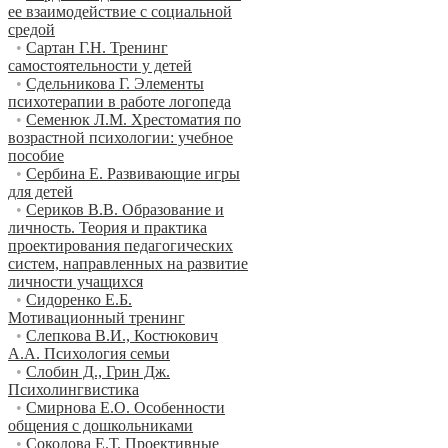
ее взаимодействие с социальной
средой
•
Сартан Г.Н. Тренинг
самостоятельности у детей
•
Сдельникова Г. Элементы
психотерапии в работе логопеда
•
Семенюк Л.М. Хрестоматия по
возрастной психологии: учебное
пособие
•
Сербина Е. Развивающие игры
для детей
•
Сериков В.В. Образование и
личность. Теория и практика
проектирования педагогических
систем, направленных на развитие
личности учащихся
•
Сидоренко Е.Б.
Мотивационный тренинг
•
Слепкова В.И., Костюкович
А.А. Психология семьи
•
Слобин Д., Грин Дж.
Психолингвистика
•
Смирнова Е.О. Особенности
общения с дошкольниками
•
Соколова Е.Т. Проективные