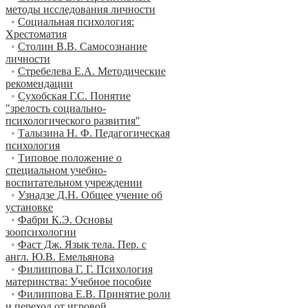
методы исследования личности
•
Социальная психология:
Хрестоматия
•
Столин В.В. Самосознание
личности
•
Стребелева Е.А. Методические
рекомендации
•
Сухобская Г.С. Понятие
"зрелость социально-
психологического развития"
•
Талызина Н. Ф. Педагогическая
психология
•
Типовое положение о
специальном учебно-
воспитательном учреждении
•
Узнадзе Д.Н. Общее учение об
установке
•
Фабри К.Э. Основы
зоопсихологии
•
Фаст Дж. Язык тела. Пер. с
англ. Ю.В. Емельянова
•
Филиппова Г. Г. Психология
материнства: Учебное пособие
•
Филиппова Е.В. Принятие роли
и переход от игровой