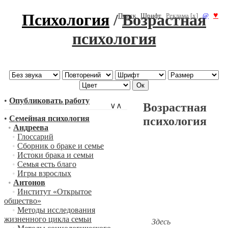
Психология
/
Возрастная
♥
Поиск
Шрифт
Реклама [x]
@
психология
•
Опубликовать работу
Возрастная
∨
∧
•
Семейная психология
психология
•
Андреева
•
Глоссарий
•
Сборник о браке и семье
•
Истоки брака и семьи
•
Семья есть благо
•
Игры взрослых
•
Антонов
•
Институт «Открытое
общество»
•
Методы исследования
жизненного цикла семьи
Здесь