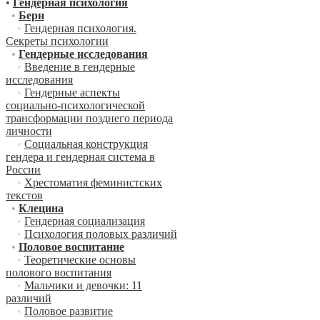
•
Гендерная психология
•
Берн
•
Гендерная психология.
Секреты психологии
•
Гендерные исследования
•
Введение в гендерные
исследования
•
Гендерные аспекты
социально-психологической
трансформации позднего периода
личности
•
Социальная конструкция
гендера и гендерная система в
России
•
Хрестоматия феминистских
текстов
•
Клецина
•
Гендерная социализация
•
Психология половых различий
•
Половое воспитание
•
Теоретические основы
полового воспитания
•
Мальчики и девочки: 11
различий
•
Половое развитие