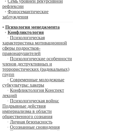
•
Семь уровней рекурсивной
рефлексии
•
Фоносемантические
заблуждения
•
Психология менеджмента
•
Конфликтология
•
Психологическая
характеристика мотивационной
сферы подростков-
правонарушителей
•
Психологические особенности
членов деструктивных и
террористических (радикальных)
групп
•
Современные молодежные
субкультуры: хакеры
•
Конфликтология Конспект
лекций
•
Психологическая война:
Подрывные действия
империализма в области
общественного сознания
•
Личная безопасность
•
Осознанные сновидения