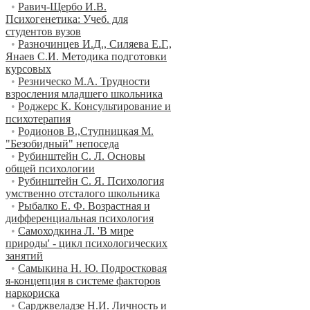
•
Равич-Щербо И.В.
Психогенетика: Учеб. для
студентов вузов
•
Разночинцев И.Д., Силяева Е.Г.,
Янаев С.И. Методика подготовки
курсовых
•
Резническо М.А. Трудности
взросления младшего школьника
•
Роджерс К. Консультирование и
психотерапия
•
Родионов В.,Ступницкая М.
"Безобидный" непоседа
•
Рубинштейн С. Л. Основы
общей психологии
•
Рубинштейн С. Я. Психология
умственно отсталого школьника
•
Рыбалко Е. Ф. Возрастная и
дифференциальная психология
•
Самоходкина Л. 'В мире
природы' - цикл психологических
занятий
•
Самыкина Н. Ю. Подростковая
я-концепция в системе факторов
наркориска
•
Сарджвеладзе Н.И. Личность и