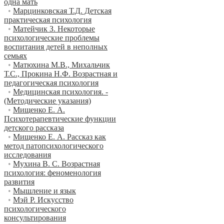
одна мать
•
Марцинковская Т.Д. Детская
практическая психология
•
Матейчик З. Некоторые
психологические проблемы
воспитания детей в неполных
семьях
•
Матюхина М.В., Михальчик
Т.С., Прокина Н.Ф. Возрастная и
педагогическая психология
•
Медицинская психология. -
(Методические указания)
•
Мищенко Е. А.
Психотерапевтические функции
детского рассказа
•
Мищенко Е. А. Рассказ как
метод патопсихологического
исследования
•
Мухина В. С. Возрастная
психология: феноменология
развития
•
Мышление и язык
•
Мэй Р. Искусство
психологического
консультирования