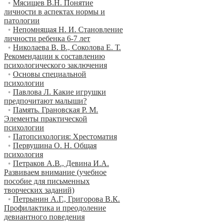
•
Мясищев В.Н. Понятие
личности в аспектах нормы и
патологии
•
Непомнящая Н. И. Становление
личности ребенка 6-7 лет
•
Николаева В. В., Соколова Е. Т.
Рекомендации к составлению
психологического заключения
•
Основы специальной
психологии
•
Павлова Л. Какие игрушки
предпочитают малыши?
•
Память. Грановская Р. М.
Элементы практической
психологии
•
Патопсихология: Хрестоматия
•
Первушина О. Н. Общая
психология
•
Петраков А.В., Девина И.А.
Развиваем внимание (учебное
пособие для письменных
творческих заданий)
•
Петрынин А.Г., Григорова В.К.
Профилактика и преодоление
девиантного поведения