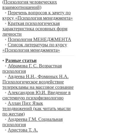
(Психология человеческих
взаимоотношений)
•
Перечень вопросов к зачету по
курсу «Психология менеджмента»
•
Краткая психологическая
характеристика основных форм
личности
•
Психология МЕНЕДЖМЕНТА
•
Список литературы по курсу
«Психология менеджмента»
•
Разные статьи
•
Абрамова Г. С. Возрастная
психология
•
Авдеева Н.Н., Фоминых Н.А.
Психологическое воздействие
телерекламы на массовое сознание
•
Александров Ю.И. Введение в
системную психофизиологию
•
Аллан Пиз: Язык
телодвижений (как читать мысли
по жестам)
•
Андреева Г.М. Социальная
психология
•
Аристова Т. А.