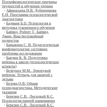
Психофизиологические причины
трудностей в обучении чтению
•
Афанасьева Н.В. Дубиненкова
Е.Н. Программа психологической
диагностики
•
Бадмаев Б.Ц. Психология и
методика ускоренного обучения
•
Байярд, Роберт Т., Байярд,
Джин. Ваш беспокойный
подросток
•
Баныкина С. В. Педагогическая
конфликтология: состояние,
проблемы исследования
•
Бардин К. В. Подготовка
ребенка к школе (психологические
аспекты)
•
Безруких М.М.. Леворукий
ребенок: Тетрадь для занятий с
детьми
•
Белова О.В. Общая
психодиагностика. Методические
указания
•
Березин С.В., Лисецкий К.С.
Психология ранней наркомании
•
Березин С.В., Лисецкий К.С.