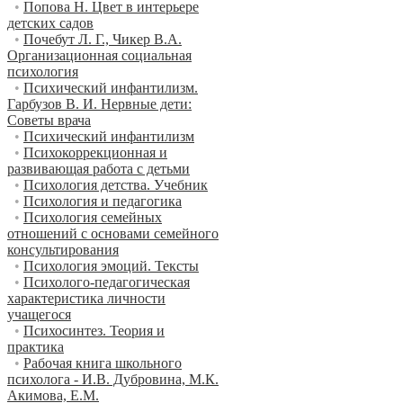
•
Попова Н. Цвет в интерьере
детских садов
•
Почебут Л. Г., Чикер В.А.
Организационная социальная
психология
•
Психический инфантилизм.
Гарбузов В. И. Нервные дети:
Советы врача
•
Психический инфантилизм
•
Психокоррекционная и
развивающая работа с детьми
•
Психология детства. Учебник
•
Психология и педагогика
•
Психология семейных
отношений с основами семейного
консультирования
•
Психология эмоций. Тексты
•
Психолого-педагогическая
характеристика личности
учащегося
•
Психосинтез. Теория и
практика
•
Рабочая книга школьного
психолога - И.В. Дубровина, М.К.
Акимова, Е.М.