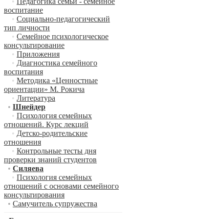
•
Педагогика семьи - семейное
воспитание
•
Социально-педагогический
тип личности
•
Семейное психологическое
консультирование
•
Приложения
•
Диагностика семейного
воспитания
•
Методика «Ценностные
ориентации» М. Рокича
•
Литература
•
Шнейдер
•
Психология семейных
отношений. Курс лекций
•
Детско-родительские
отношения
•
Контрольные тесты дня
проверки знаний студентов
•
Силяева
•
Психология семейных
отношений с основами семейного
консультирования
•
Самучитель супружества