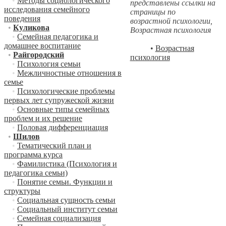
•
Методы социологического
представлены ссылки на
исследования семейного
страницы по
поведения
возрастной психологии,
•
Куликова
Возрастная психология
•
Семейная педагогика и
домашнее воспитание
•
Возрастная
•
Райгородский
психология
•
Психология семьи
•
Межличностные отношения в
семье
•
Психологические проблемы
первых лет супружеской жизни
•
Основные типы семейных
проблем и их решение
•
Половая дифференциация
•
Шилов
•
Тематический план и
программа курса
•
Фамилистика (Психология и
педагогика семьи)
•
Понятие семьи. Функции и
структуры
•
Социальная сущность семьи
•
Социальный институт семьи
•
Семейная социализация