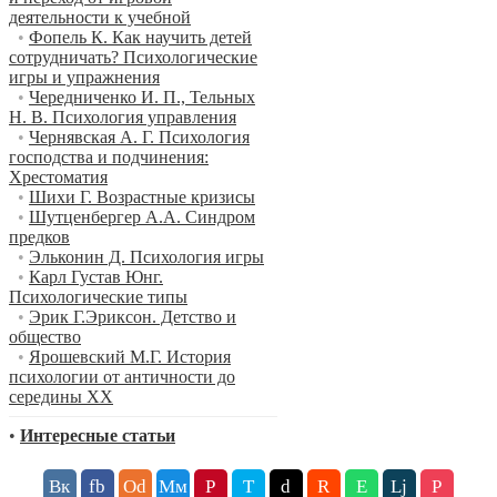
деятельности к учебной
•
Фопель К. Как научить детей
сотрудничать? Психологические
игры и упражнения
•
Чередниченко И. П., Тельных
Н. В. Психология управления
•
Чернявская А. Г. Психология
господства и подчинения:
Хрестоматия
•
Шихи Г. Возрастные кризисы
•
Шутценбергер А.А. Синдром
предков
•
Эльконин Д. Психология игры
•
Карл Густав Юнг.
Психологические типы
•
Эрик Г.Эриксон. Детство и
общество
•
Ярошевский М.Г. История
психологии от античности до
середины XX
•
Интересные статьи
Вк
fb
Оd
Мм
P
T
d
R
E
Lj
P