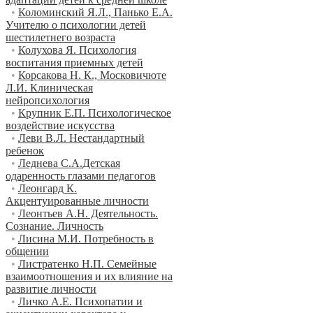
•
Коломинский Я.Л., Панько Е.А.
Учителю о психологии детей
шестилетнего возраста
•
Колухова Я. Психология
воспитания приемных детей
•
Корсакова Н. К., Московичюте
Л.И. Клиническая
нейропсихология
•
Крупник Е.П. Психологическое
воздействие искусства
•
Леви В.Л. Нестандартный
ребенок
•
Леднева С.А.Детская
одаренность глазами педагогов
•
Леонгард К.
Акцентуированные личности
•
Леонтьев А.Н. Деятельность.
Сознание. Личность
•
Лисина М.И. Потребность в
общении
•
Листратенко Н.П. Семейные
взаимоотношения и их влияние на
развитие личности
•
Личко А.Е. Психопатии и