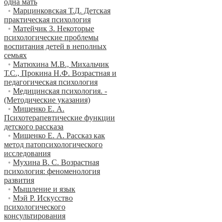
одна мать
•
Марцинковская Т.Д. Детская
практическая психология
•
Матейчик З. Некоторые
психологические проблемы
воспитания детей в неполных
семьях
•
Матюхина М.В., Михальчик
Т.С., Прокина Н.Ф. Возрастная и
педагогическая психология
•
Медицинская психология. -
(Методические указания)
•
Мищенко Е. А.
Психотерапевтические функции
детского рассказа
•
Мищенко Е. А. Рассказ как
метод патопсихологического
исследования
•
Мухина В. С. Возрастная
психология: феноменология
развития
•
Мышление и язык
•
Мэй Р. Искусство
психологического
консультирования