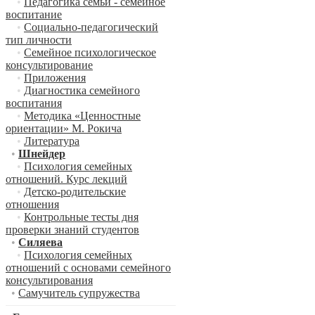
•
Педагогика семьи - семейное
воспитание
•
Социально-педагогический
тип личности
•
Семейное психологическое
консультирование
•
Приложения
•
Диагностика семейного
воспитания
•
Методика «Ценностные
ориентации» М. Рокича
•
Литература
•
Шнейдер
•
Психология семейных
отношений. Курс лекций
•
Детско-родительские
отношения
•
Контрольные тесты дня
проверки знаний студентов
•
Силяева
•
Психология семейных
отношений с основами семейного
консультирования
•
Самучитель супружества