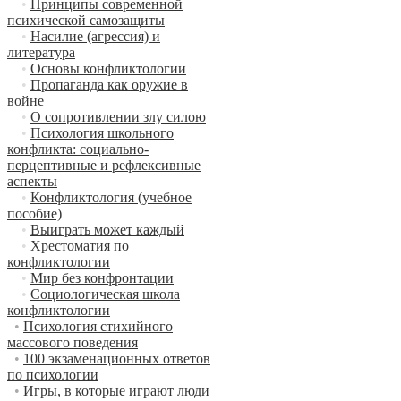
•
Принципы современной
психической самозащиты
•
Насилие (агрессия) и
литература
•
Основы конфликтологии
•
Пропаганда как оружие в
войне
•
О сопротивлении злу силою
•
Психология школьного
конфликта: социально-
перцептивные и рефлексивные
аспекты
•
Конфликтология (учебное
пособие)
•
Выиграть может каждый
•
Хрестоматия по
конфликтологии
•
Мир без конфронтации
•
Социологическая школа
конфликтологии
•
Психология стихийного
массового поведения
•
100 экзаменационных ответов
по психологии
•
Игры, в которые играют люди