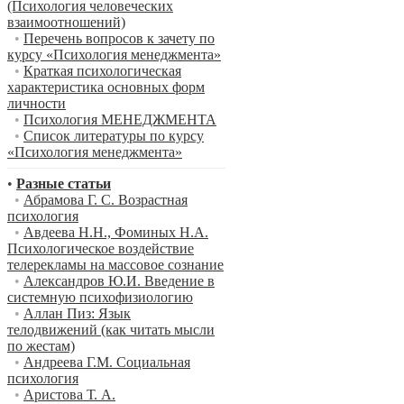
(Психология человеческих
взаимоотношений)
•
Перечень вопросов к зачету по
курсу «Психология менеджмента»
•
Краткая психологическая
характеристика основных форм
личности
•
Психология МЕНЕДЖМЕНТА
•
Список литературы по курсу
«Психология менеджмента»
•
Разные статьи
•
Абрамова Г. С. Возрастная
психология
•
Авдеева Н.Н., Фоминых Н.А.
Психологическое воздействие
телерекламы на массовое сознание
•
Александров Ю.И. Введение в
системную психофизиологию
•
Аллан Пиз: Язык
телодвижений (как читать мысли
по жестам)
•
Андреева Г.М. Социальная
психология
•
Аристова Т. А.