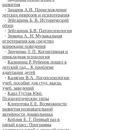
развития
•
Захаров А.И. Происхождение
детских неврозов и психотерапия
•
Зейгарник Б. В. Исторический
обзор
•
Зейгарник Б.В. Патопсихология
•
Зимина А. Н. Музыкальная
игротерапия как средство
коррекции поведения
•
Зинченко Т. П. Когнитивная и
прикладная психология
•
Калинина Р. Ребенок пошел в
детский сад... К проблеме
адаптации детей
•
Калягин В.А. Логопсихология:
учеб. пособие для студ. высш.
учеб. заведений
•
Карл Густав Юнг.
Психологические типы
•
Клопотова Е.Е. Возможности
развития познавательной
активности дошкольника
•
Коблик Е. Г. Первый раз в
пятый класс: Программа
адаптации детей к средней школе