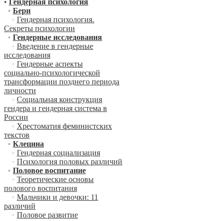
•
Гендерная психология
•
Берн
•
Гендерная психология.
Секреты психологии
•
Гендерные исследования
•
Введение в гендерные
исследования
•
Гендерные аспекты
социально-психологической
трансформации позднего периода
личности
•
Социальная конструкция
гендера и гендерная система в
России
•
Хрестоматия феминистских
текстов
•
Клецина
•
Гендерная социализация
•
Психология половых различий
•
Половое воспитание
•
Теоретические основы
полового воспитания
•
Мальчики и девочки: 11
различий
•
Половое развитие