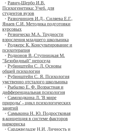
•
Равич-Щербо И.В.
Психогенетика: Учеб. для
студентов вузов
•
Разночинцев И.Д., Силяева Е.Г.,
Янаев С.И. Методика подготовки
курсовых
•
Резническо М.А. Трудности
взросления младшего школьника
•
Роджерс К. Консультирование и
психотерапия
•
Родионов В.,Ступницкая М.
"Безобидный" непоседа
•
Рубинштейн С. Л. Основы
общей психологии
•
Рубинштейн С. Я. Психология
умственно отсталого школьника
•
Рыбалко Е. Ф. Возрастная и
дифференциальная психология
•
Самоходкина Л. 'В мире
природы' - цикл психологических
занятий
•
Самыкина Н. Ю. Подростковая
я-концепция в системе факторов
наркориска
•
Сарджвеладзе Н.И. Личность и