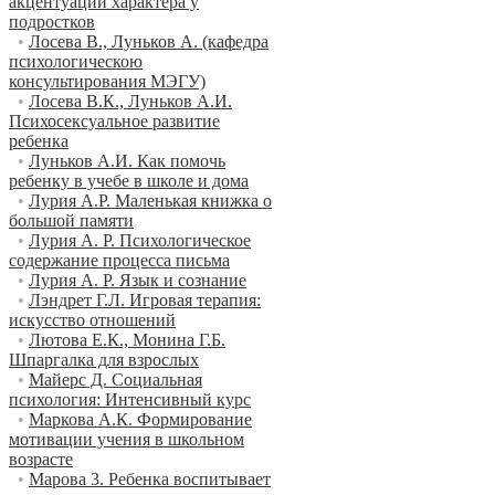
акцентуации характера у
подростков
•
Лосева В., Луньков А. (кафедра
психологическою
консультирования МЭГУ)
•
Лосева В.К., Луньков А.И.
Психосексуальное развитие
ребенка
•
Луньков А.И. Как помочь
ребенку в учебе в школе и дома
•
Лурия A.P. Маленькая книжка о
большой памяти
•
Лурия А. Р. Психологическое
содержание процесса письма
•
Лурия А. Р. Язык и сознание
•
Лэндрет Г.Л. Игровая терапия:
искусство отношений
•
Лютова Е.К., Монина Г.Б.
Шпаргалка для взрослых
•
Майерс Д. Социальная
психология: Интенсивный курс
•
Маркова А.К. Формирование
мотивации учения в школьном
возрасте
•
Марова 3. Ребенка воспитывает