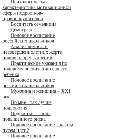
•
Психологическая
характеристика мотивационной
сферы подростков-
правонарушителей
•
Воспитать семьянина
•
Демограф
•
Половое воспитание
российских школьников
•
Анализ личности
несовершеннолетних жертв
половых преступлений
•
Практические указания по
половому воспитанию вашего
ребенка
•
Половое воспитание
российских школьников
•
Мужчина и женщина – XXI
век
•
По мне - так лучше
подворотня
•
Подростки — зона
повышенного риска
•
Половое воспитание – каким
путем идти?
•
Половое воспитание