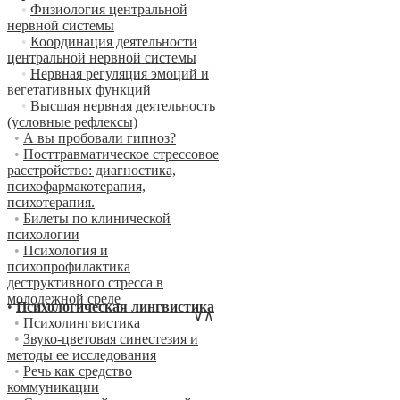
•
Физиология центральной
нервной системы
•
Координация деятельности
центральной нервной системы
•
Нервная регуляция эмоций и
вегетативных функций
•
Высшая нервная деятельность
(условные рефлексы)
•
А вы пробовали гипноз?
•
Посттравматическое стрессовое
расстройство: диагностика,
психофармакотерапия,
психотерапия.
•
Билеты по клинической
психологии
•
Психология и
психопрофилактика
деструктивного стресса в
молодежной среде
•
Психологическая лингвистика
∨
∧
•
Психолингвистика
•
Звуко-цветовая синестезия и
методы ее исследования
•
Речь как средство
коммуникации