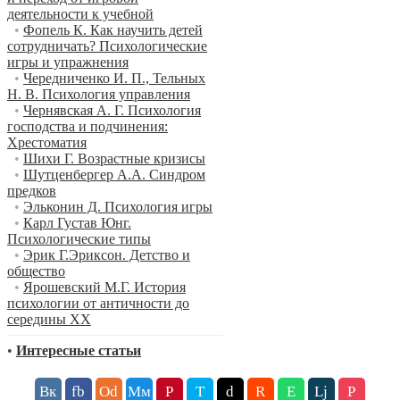
деятельности к учебной
•
Фопель К. Как научить детей
сотрудничать? Психологические
игры и упражнения
•
Чередниченко И. П., Тельных
Н. В. Психология управления
•
Чернявская А. Г. Психология
господства и подчинения:
Хрестоматия
•
Шихи Г. Возрастные кризисы
•
Шутценбергер А.А. Синдром
предков
•
Эльконин Д. Психология игры
•
Карл Густав Юнг.
Психологические типы
•
Эрик Г.Эриксон. Детство и
общество
•
Ярошевский М.Г. История
психологии от античности до
середины XX
•
Интересные статьи
Вк
fb
Оd
Мм
P
T
d
R
E
Lj
P