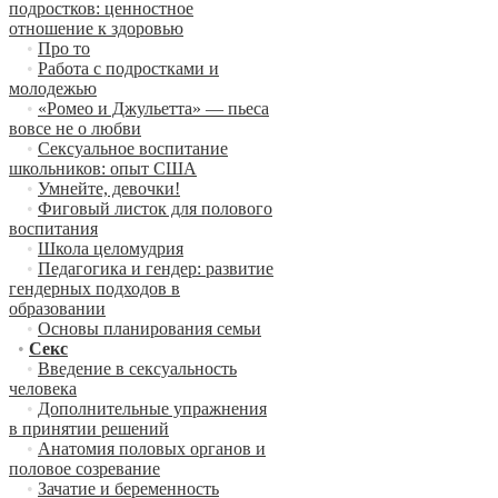
подростков: ценностное
отношение к здоровью
•
Про то
•
Работа с подростками и
молодежью
•
«Ромео и Джульетта» — пьеса
вовсе не о любви
•
Сексуальное воспитание
школьников: опыт США
•
Умнейте, девочки!
•
Фиговый листок для полового
воспитания
•
Школа целомудрия
•
Педагогика и гендер: развитие
гендерных подходов в
образовании
•
Основы планирования семьи
•
Секс
•
Введение в сексуальность
человека
•
Дополнительные упражнения
в принятии решений
•
Анатомия половых органов и
половое созревание
•
Зачатие и беременность