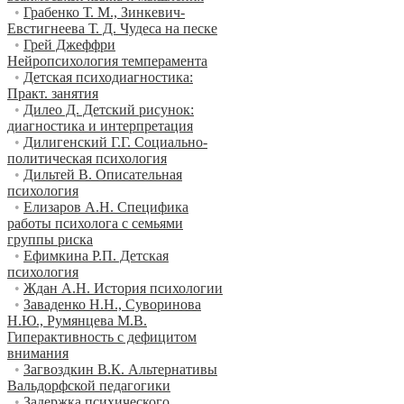
•
Грабенко Т. М., Зинкевич-
Евстигнеева Т. Д. Чудеса на песке
•
Грей Джеффри
Нейропсихология темперамента
•
Детская психодиагностика:
Практ. занятия
•
Дилео Д. Детский рисунок:
диагностика и интерпретация
•
Дилигенский Г.Г. Социально-
политическая психология
•
Дильтей В. Описательная
психология
•
Елизаров А.Н. Специфика
работы психолога с семьями
группы риска
•
Ефимкина Р.П. Детская
психология
•
Ждан А.Н. История психологии
•
Заваденко Н.Н., Суворинова
Н.Ю., Румянцева М.В.
Гиперактивность с дефицитом
внимания
•
Загвоздкин В.К. Альтернативы
Вальдорфской педагогики
•
Задержка психического