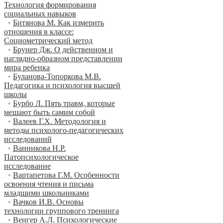
Технология формирования
социальных навыков
•
Битянова М. Как измерить
отношения в классе:
Социометрический метод
•
Брунер Дж. О действенном и
наглядно-образном представлении
мира ребенка
•
Буланова-Топоркова М.В.
Педагогика и психология высшей
школы
•
Бурбо Л. Пять травм, которые
мешают быть самим собой
•
Валеев Г.Х. Методология и
методы психолого-педагогических
исследований
•
Ванникова Н.Р.
Патопсихологическое
исследование
•
Вартапетова Г.М. Особенности
освоения чтения и письма
младшими школьниками
•
Вачков И.В. Основы
технологии группового тренинга
•
Венгер А.Л. Психологические