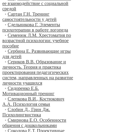
ее взаимодействие с социальной
средой
•
Сартан Г.Н. Тренинг
самостоятельности у детей
•
Сдельникова Г. Элементы
психотерапии в работе логопеда
•
Семенюк Л.М. Хрестоматия по
возрастной психологии: учебное
пособие
•
Сербина Е. Развивающие игры
для детей
•
Сериков В.В. Образование и
личность. Теория и практика
проектирования педагогических
систем, направленных на развитие
личности учащихся
•
Сидоренко Е.Б.
Мотивационный тренинг
•
Слепкова В.И., Костюкович
А.А. Психология семьи
•
Слобин Д., Грин Дж.
Психолингвистика
•
Смирнова Е.О. Особенности
общения с дошкольниками
•
Соколова Е.Т. Проективные