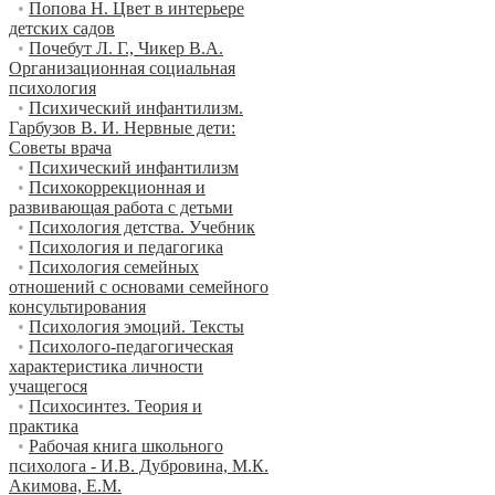
•
Попова Н. Цвет в интерьере
детских садов
•
Почебут Л. Г., Чикер В.А.
Организационная социальная
психология
•
Психический инфантилизм.
Гарбузов В. И. Нервные дети:
Советы врача
•
Психический инфантилизм
•
Психокоррекционная и
развивающая работа с детьми
•
Психология детства. Учебник
•
Психология и педагогика
•
Психология семейных
отношений с основами семейного
консультирования
•
Психология эмоций. Тексты
•
Психолого-педагогическая
характеристика личности
учащегося
•
Психосинтез. Теория и
практика
•
Рабочая книга школьного
психолога - И.В. Дубровина, М.К.
Акимова, Е.М.