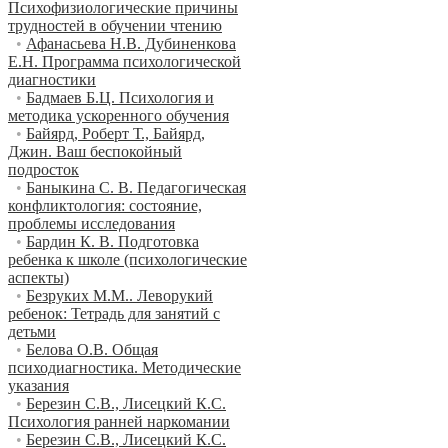
Психофизиологические причины
трудностей в обучении чтению
•
Афанасьева Н.В. Дубиненкова
Е.Н. Программа психологической
диагностики
•
Бадмаев Б.Ц. Психология и
методика ускоренного обучения
•
Байярд, Роберт Т., Байярд,
Джин. Ваш беспокойный
подросток
•
Баныкина С. В. Педагогическая
конфликтология: состояние,
проблемы исследования
•
Бардин К. В. Подготовка
ребенка к школе (психологические
аспекты)
•
Безруких М.М.. Леворукий
ребенок: Тетрадь для занятий с
детьми
•
Белова О.В. Общая
психодиагностика. Методические
указания
•
Березин С.В., Лисецкий К.С.
Психология ранней наркомании
•
Березин С.В., Лисецкий К.С.