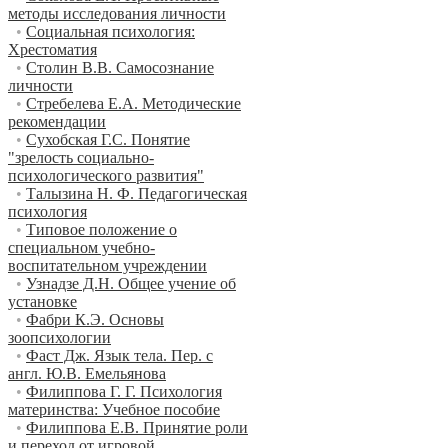
методы исследования личности
•
Социальная психология:
Хрестоматия
•
Столин В.В. Самосознание
личности
•
Стребелева Е.А. Методические
рекомендации
•
Сухобская Г.С. Понятие
"зрелость социально-
психологического развития"
•
Талызина Н. Ф. Педагогическая
психология
•
Типовое положение о
специальном учебно-
воспитательном учреждении
•
Узнадзе Д.Н. Общее учение об
установке
•
Фабри К.Э. Основы
зоопсихологии
•
Фаст Дж. Язык тела. Пер. с
англ. Ю.В. Емельянова
•
Филиппова Г. Г. Психология
материнства: Учебное пособие
•
Филиппова Е.В. Принятие роли
и переход от игровой