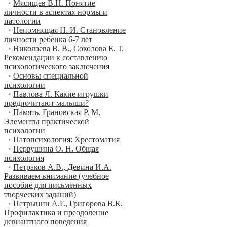
•
Мясищев В.Н. Понятие
личности в аспектах нормы и
патологии
•
Непомнящая Н. И. Становление
личности ребенка 6-7 лет
•
Николаева В. В., Соколова Е. Т.
Рекомендации к составлению
психологического заключения
•
Основы специальной
психологии
•
Павлова Л. Какие игрушки
предпочитают малыши?
•
Память. Грановская Р. М.
Элементы практической
психологии
•
Патопсихология: Хрестоматия
•
Первушина О. Н. Общая
психология
•
Петраков А.В., Девина И.А.
Развиваем внимание (учебное
пособие для письменных
творческих заданий)
•
Петрынин А.Г., Григорова В.К.
Профилактика и преодоление
девиантного поведения