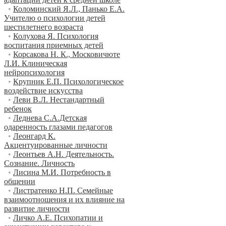
•
Коломинский Я.Л., Панько Е.А.
Учителю о психологии детей
шестилетнего возраста
•
Колухова Я. Психология
воспитания приемных детей
•
Корсакова Н. К., Московичюте
Л.И. Клиническая
нейропсихология
•
Крупник Е.П. Психологическое
воздействие искусства
•
Леви В.Л. Нестандартный
ребенок
•
Леднева С.А.Детская
одаренность глазами педагогов
•
Леонгард К.
Акцентуированные личности
•
Леонтьев А.Н. Деятельность.
Сознание. Личность
•
Лисина М.И. Потребность в
общении
•
Листратенко Н.П. Семейные
взаимоотношения и их влияние на
развитие личности
•
Личко А.Е. Психопатии и