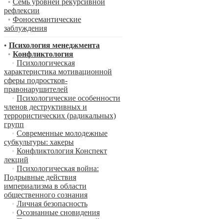
•
Семь уровней рекурсивной
рефлексии
•
Фоносемантические
заблуждения
•
Психология менеджмента
•
Конфликтология
•
Психологическая
характеристика мотивационной
сферы подростков-
правонарушителей
•
Психологические особенности
членов деструктивных и
террористических (радикальных)
групп
•
Современные молодежные
субкультуры: хакеры
•
Конфликтология Конспект
лекций
•
Психологическая война:
Подрывные действия
империализма в области
общественного сознания
•
Личная безопасность
•
Осознанные сновидения