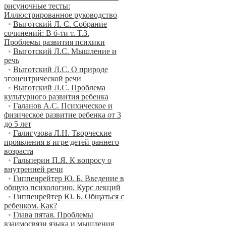
рисуночные тесты:
Иллюстрированное руководство
•
Выготский Л. С. Собрание
сочинений: В б-ти т. Т.З.
Проблемы развития психики
•
Выготский Л.С. Мышление и
речь
•
Выготский Л.С. О природе
эгоцентрической речи
•
Выготский Л.С. Проблема
культурного развития ребенка
•
Галанов А.С. Психическое и
физическое развитие ребенка от 3
до 5 лет
•
Галигузова Л.Н. Творческие
проявления в игре детей раннего
возраста
•
Гальперин П.Я. К вопросу о
внутренней речи
•
Гиппенрейтер Ю. Б. Введение в
общую психологию. Курс лекций
•
Гиппенрейтер Ю. Б. Общаться с
ребенком. Как?
•
Глава пятая. Проблемы
взаимосвязи языка и мышления