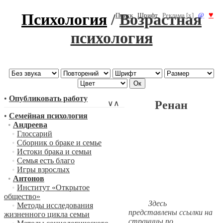
Психология
/
Возрастная
♥
Поиск
Шрифт
Реклама [x]
@
психология
•
Опубликовать работу
Ренан
∨
∧
•
Семейная психология
•
Андреева
•
Глоссарий
•
Сборник о браке и семье
•
Истоки брака и семьи
•
Семья есть благо
•
Игры взрослых
•
Антонов
•
Институт «Открытое
общество»
Здесь
•
Методы исследования
представлены ссылки на
жизненного цикла семьи
страницы по