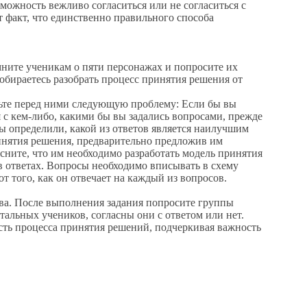
зможность вежливо согласиться или не согласиться с
т факт, что единственно правильного способа
ите ученикам о пяти персонажах и попросите их
обираетесь разобрать процесс принятия решения от
ьте перед ними следующую проблему: Если бы вы
с кем-либо, какими бы вы задались вопросами, прежде
ы определили, какой из ответов является наилучшим
ринятия решения, предварительно предложив им
сните, что им необходимо разработать модель принятия
 ответах. Вопросы необходимо вписывать в схему
т того, как он отвечает на каждый из вопросов.
а. После выполнения задания попросите группы
стальных учеников, согласны они с ответом или нет.
ь процесса принятия решений, подчеркивая важность