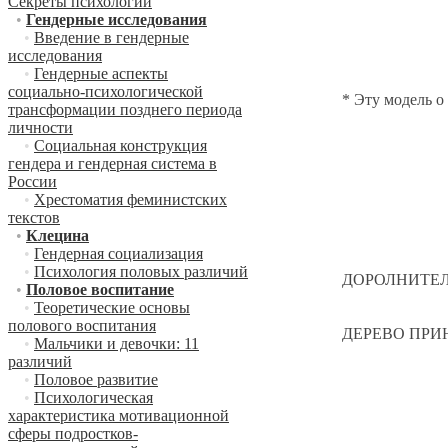
Секреты психологии
•
Гендерные исследования
•
Введение в гендерные
исследования
•
Гендерные аспекты
социально-психологической
* Эту модель о ри
трансформации позднего периода
личности
•
Социальная конструкция
гендера и гендерная система в
России
•
Хрестоматия феминистских
текстов
•
Клецина
•
Гендерная социализация
•
Психология половых различий
ДОРОЛНИТЕЛЬН
•
Половое воспитание
•
Теоретические основы
полового воспитания
ДЕРЕВО ПРИН
•
Мальчики и девочки: 11
различий
•
Половое развитие
•
Психологическая
характеристика мотивационной
сферы подростков-