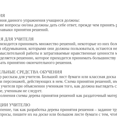
ИЯ
 данного упражнения учащиеся должны:
вопросы он/она должны дать себе ответ, прежде чем принять р
выки принятия решений.
ДЛЯ УЧИТЕЛЯ
тся принимать множество решений, некоторые из них более
 обдумывания, которыми они должны пользоваться, остаются неи
мыслительной работы и затрагиваемые нравственные ценности м
деляется решению, которое приходится принимать большинству
ать принятию окончательного решения.
НЫЕ СРЕДСТВА ОБУЧЕНИЯ
каза для учителя. Большой лист бумаги или классная доска д
 и персонажей, действующих в нем. Схема принятия решений, и
я учителя при объяснении ученикам того, как должна выглядеть 
е, ученикам не следует.
ния схемы дерева принятия решений как раздаточный матери
И УЧИТЕЛЮ
е, так как разработка дерева принятия решения – задание тру
вопросы, пишите их на доске или большом листе бумаги с тем, чт