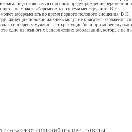
агалища не является способом предупреждения беременност
на не может забеременеть во время менструации. В Н
ет забеременеть во время первого полового сношения. В Н
 живущие половой жизнью, могут не опасаться заражения си
к гонорреи у мужчин – это режущие боли при мочеиспускан
 одно из немногих венерических заболеваний, которые не пр
 О СФЕРЕ ОТНОШЕНИЙ ПОЛОВ? – ОТВЕТЫ