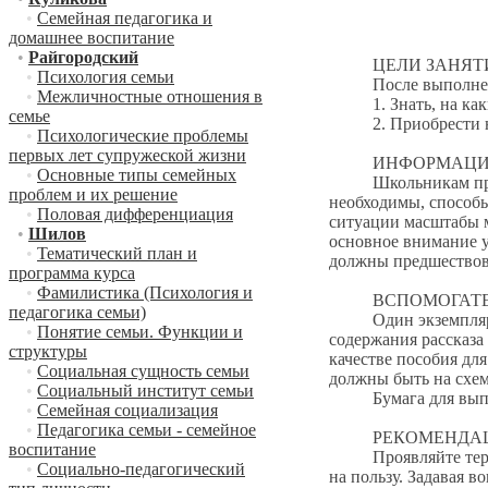
•
Семейная педагогика и
домашнее воспитание
•
Райгородский
ЦЕЛИ ЗАНЯТ
•
Психология семьи
После выполнения
•
Межличностные отношения в
1. Знать, на какие 
семье
2. Приобрести на
•
Психологические проблемы
первых лет супружеской жизни
ИНФОРМАЦИЯ 
•
Основные типы семейных
Школьникам приходи
проблем и их решение
необходимы, способы
•
Половая дифференциация
ситуации масштабы 
•
Шилов
основное внимание у
•
Тематический план и
должны предшествов
программа курса
•
Фамилистика (Психология и
ВСПОМОГАТЕЛЬ
педагогика семьи)
Один экземпляр расс
•
Понятие семьи. Функции и
содержания рассказа
структуры
качестве пособия дл
•
Социальная сущность семьи
должны быть на схем
•
Социальный институт семьи
Бумага для выполне
•
Семейная социализация
•
Педагогика семьи - семейное
РЕКОМЕНДАЦИ
воспитание
Проявляйте терпени
•
Социально-педагогический
на пользу. Задавая 