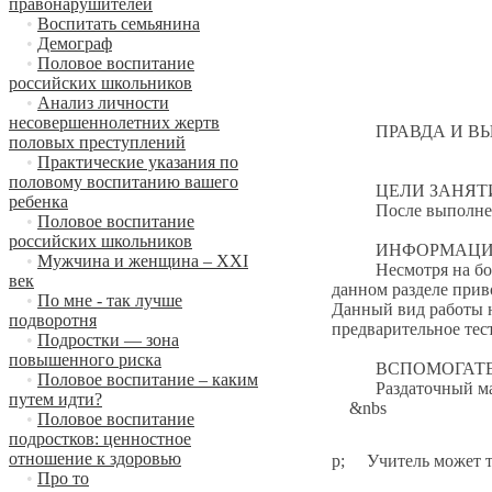
правонарушителей
•
Воспитать семьянина
•
Демограф
•
Половое воспитание
российских школьников
•
Анализ личности
несовершеннолетних жертв
ПРАВДА И ВЫМ
половых преступлений
•
Практические указания по
половому воспитанию вашего
ЦЕЛИ ЗАНЯТ
ребенка
После выполнения 
•
Половое воспитание
российских школьников
ИНФОРМАЦИЯ 
•
Мужчина и женщина – XXI
Несмотря на большо
век
данном разделе пр
•
По мне - так лучше
Данный вид работы н
подворотня
предварительное тес
•
Подростки — зона
повышенного риска
ВСПОМОГАТЕЛЬ
•
Половое воспитание – каким
Раздаточный матери
путем идти?
&nbs
•
Половое воспитание
подростков: ценностное
отношение к здоровью
p; Учитель может та
•
Про то