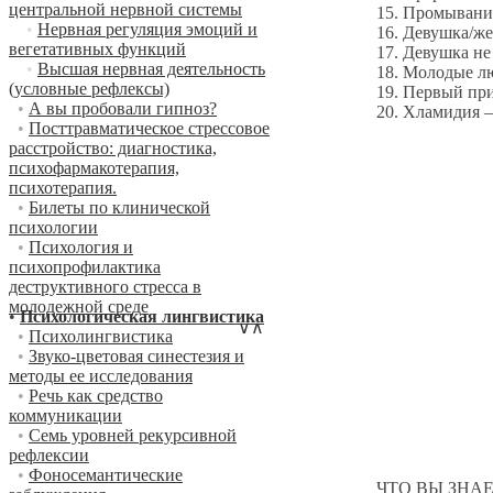
центральной нервной системы
15. Промывание вл
•
Нервная регуляция эмоций и
16. Девушка/женщи
вегетативных функций
17. Девушка не мож
•
Высшая нервная деятельность
18. Молодые люди,
(условные рефлексы)
19. Первый призна
•
А вы пробовали гипноз?
20. Хламидия – это
•
Посттравматическое стрессовое
расстройство: диагностика,
психофармакотерапия,
психотерапия.
•
Билеты по клинической
психологии
•
Психология и
психопрофилактика
деструктивного стресса в
молодежной среде
•
Психологическая лингвистика
∨
∧
•
Психолингвистика
•
Звуко-цветовая синестезия и
методы ее исследования
•
Речь как средство
коммуникации
•
Семь уровней рекурсивной
рефлексии
•
Фоносемантические
ЧТО ВЫ ЗНАЕТЕ