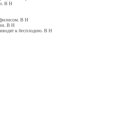
и. В Н
филисом. В Н
ии. В Н
иводят к бесплодию. В Н