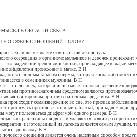
ЫСЕЛ В ОБЛАСТИ СЕКСА
 О СФЕРЕ ОТНОШЕНИЙ ПОЛОВ?
ы. Если вы не знаете ответа, оставьте пропуск.
го созревания в организме мальчиков и девочек происходит 
то выделение зрелой яйцеклетки, происходящее каждый меся
 яйцеклетки происходит в матке. В Н
тся с полным запасом спермы, которую когда-либо могут им
вается в семенниках мужчины. В Н
– это человек, который испытывает половое влечение к людям
ным противозачаточным средством являются противозачаточ
вляются хорошим противозачаточным средством. В Н
 происходит семяизвержение во сне, это признак заболевания
принимать противозачаточные таблетки, принадлежащие другом
огут пользоваться диафрагмой одного размера. В Н
 контрацептивы вводятся и удаляются всякий раз при интим
ватив, изготовленный из латекса является самым лучшим, так
льного здоровому. В Н
лового сношения является очень надежным способом предупр