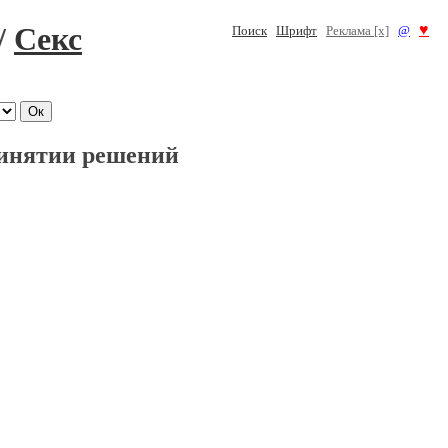
/
Секс
♥
Поиск
Шрифт
Реклама [x]
@
инятии решений