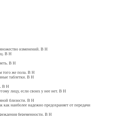
множество изменений. В Н
ц. В Н
еть. В Н
 того же пола. В Н
ные таблетки. В Н
. В Н
у лицу, если своих у нее нет. В Н
ной близости. В Н
 как наиболее надежно предохраняет от передачи
еждения беременности. В Н