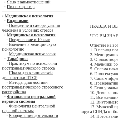
•
Язык взаимоотношений
•
Пол и характер
•
Медицинская психология
•
Евдокимов
•
Поведение и саморегуляция
ПРАВДА И ВЫМ
человека в условиях стресса
•
Медицинская психология
ЧТО ВЫ ЗНАЕТЕ
•
Предисловие и 10 глав
•
Введение в медицинскую
Ответьте на вопрос
психологию
1. В период полово
•
Медицинская психология
2. Менструация – э
•
Тарабрина
3. Оплодотворение
•
Практикум по психологии
4. Мальчики рождаю
посттравматического стресса
5. Сперма накапли
•
Шкала для клинической
6. Гомосексуалист 
диагностики ПТСР
7. Самым эффектив
•
Методы диагностики
8. Презервативы я
посттравматического стрессового
9. Если у мальчика
расстройства
10. Девочка может 
•
Физиология центральной
11. Все женщины м
нервной системы
12. Внутриматочные
•
Физиология центральной
13. Мужской презер
нервной системы
вируса СПИДа от бо
•
Координация деятельности
14. Прерывание по