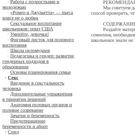
•
Работа с подростками и
РЕКОМЕНДАЦИ
молодежью
Мы советуем дать уч
•
«Ромео и Джульетта» — пьеса
способ проверить, чт
вовсе не о любви
•
Сексуальное воспитание
СОДЕРЖАНИЕ 
школьников: опыт США
Раздайте материалы
•
Умнейте, девочки!
сомнения, необходим
•
Фиговый листок для полового
школьники знали не 
воспитания
•
Школа целомудрия
•
Педагогика и гендер: развитие
гендерных подходов в
образовании
•
Основы планирования семьи
•
Секс
•
Введение в сексуальность
человека
•
Дополнительные упражнения
в принятии решений
•
Анатомия половых органов и
половое созревание
•
Зачатие и беременность
•
Предотвращение
беременности и аборт
•
Спид