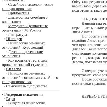
тип личности
Обсуждая результаты 
•
Семейное психологическое
вариантами деревьев
консультирование
подготовить такое де
•
Приложения
•
Диагностика семейного
СОДЕРЖАНИЕ 
воспитания
Данный вид работы 
•
Методика «Ценностные
перечислить, какие 
ориентации» М. Рокича
лица Алисы.
•
Литература
Попросите учащихся
•
Шнейдер
подобно Алисе прини
•
Психология семейных
чем принять решение
отношений. Курс лекций
для вас? Какие вопр
•
Детско-родительские
следующие пояснения
отношения
решения, которая со
•
Контрольные тесты дня
дерева, показывая пу
проверки знаний студентов
•
Силяева
Отведите ученикам 
•
Психология семейных
представить свои рез
отношений с основами семейного
После обсуждения р
консультирования
постановки правильн
•
Самучитель супружества
•
Гендерная психология
ДЕРЕВО ПРИНЯ
•
Берн
•
Гендерная психология.