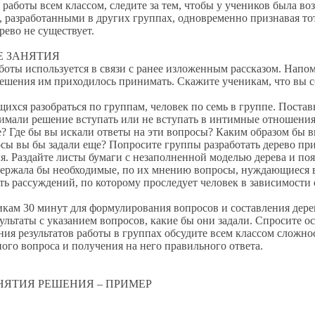
работы всем классом, следите за тем, чтобы у учеников была во
, разработанными в других группах, одновременно признавая то
рево не существует.
ЗАНЯТИЯ
используется в связи с ранее изложенным рассказом. Напомн
решения им приходилось принимать. Скажите ученикам, что вы с
 разобраться по группам, человек по семь в группе. Постав
мали решение вступать или не вступать в интимные отношения 
? Где бы вы искали ответы на эти вопросы? Каким образом бы в
осы вы бы задали еще? Попросите группы разработать дерево п
. Раздайте листы бумаги с незаполненной моделью дерева и поя
держала бы необходимые, по их мнению вопросы, нуждающиеся в
ть рассуждений, по которому проследует человек в зависимости о
30 минут для формулирования вопросов и составления дерев
ультаты с указанием вопросов, какие бы они задали. Спросите о
езультатов работы в группах обсудите всем классом сложност
ого вопроса и получения на него правильного ответа.
ТИЯ РЕШЕНИЯ – ПРИМЕР