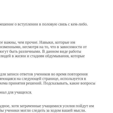
ешение о вступлении в половую связь с кем-либо.
 важны, чем прочие. Навыки, которые им
зменными, несмотря на то, что в зависимости от
огут быть различными. В данном виде работы
 людей в жизни и стадиям обдумывания, которые
ля записи ответов учеников во время повторения
меющаяся на следующей странице, используется в
схема принятия решений. Подсказывать, какие вопросы
ал для учащихся.
дное, хотя затраченные учащимися усилия пойдут им
обы ученики могли следить за ходом вашей мысли.