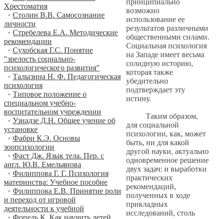
принципиально
Хрестоматия
возможно
•
Столин В.В. Самосознание
использование ее
личности
результатов различными
•
Стребелева Е.А. Методические
общественными силами.
рекомендации
Социальная психология
•
Сухобская Г.С. Понятие
на Западе имеет весьма
"зрелость социально-
солидную историю,
психологического развития"
которая также
•
Талызина Н. Ф. Педагогическая
убедительно
психология
подтверждает эту
•
Типовое положение о
истину.
специальном учебно-
воспитательном учреждении
Таким образом,
•
Узнадзе Д.Н. Общее учение об
для социальной
установке
психологии, как, может
•
Фабри К.Э. Основы
быть, ни для какой
зоопсихологии
другой науки, актуально
•
Фаст Дж. Язык тела. Пер. с
одновременное решение
англ. Ю.В. Емельянова
двух задач: и выработки
•
Филиппова Г. Г. Психология
практических
материнства: Учебное пособие
рекомендаций,
•
Филиппова Е.В. Принятие роли
полученных в ходе
и переход от игровой
прикладных
деятельности к учебной
исследований, столь
•
Фопель К. Как научить детей