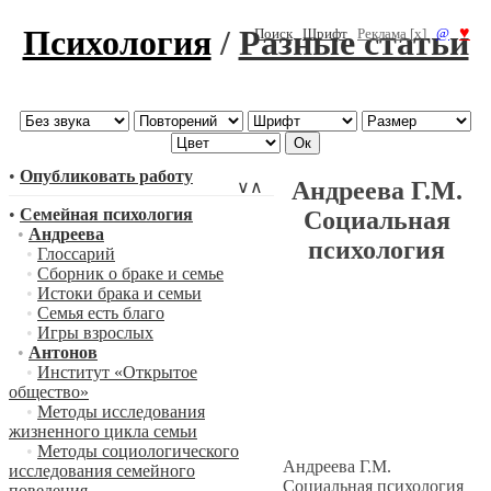
Психология
/
Разные статьи
♥
Поиск
Шрифт
Реклама [x]
@
•
Опубликовать работу
Андреева Г.М.
∨
∧
•
Семейная психология
Социальная
•
Андреева
психология
•
Глоссарий
•
Сборник о браке и семье
•
Истоки брака и семьи
•
Семья есть благо
•
Игры взрослых
•
Антонов
•
Институт «Открытое
общество»
•
Методы исследования
жизненного цикла семьи
•
Методы социологического
Андреева Г.М.
исследования семейного
Социальная психология
поведения