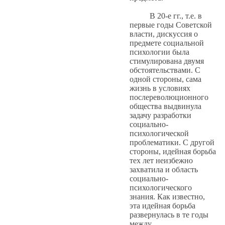
В 20-е гг., т.е. в
первые годы Советской
власти, дискуссия о
предмете социальной
психологии была
стимулирована двумя
обстоятельствами. С
одной стороны, сама
жизнь в условиях
послереволюционного
общества выдвинула
задачу разработки
социально-
психологической
проблематики. С другой
стороны, идейная борьба
тех лет неизбежно
захватила и область
социально-
психологического
знания. Как известно,
эта идейная борьба
развернулась в те годы
между