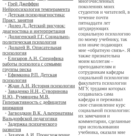
многочисленных
•
Грей Джеффри
поколениях моих
Нейропсихология темперамента
студентов и читателей, в
•
Детская психодиагностика:
течение почти
Практ. занятия
пятнадцати лет
•
Дилео Д. Детский рисунок:
штудирующих
диагностика и интерпретация
социальную психологию
•
Дилигенский Г.Г. Социально-
по моему учебнику, так
политическая психология
или иначе подающих
•
Дильтей В. Описательная
мне «обратную связь». Я
психология
также признательна
•
Елизаров А.Н. Специфика
моим коллегам –
работы психолога с семьями
преподавателям и
группы риска
сотрудникам кафедры
•
Ефимкина Р.П. Детская
социальной психологии
психология
факультета психологии
•
Ждан А.Н. История психологии
МГУ, трудами которых
•
Заваденко Н.Н., Суворинова
создавалась сама
Н.Ю., Румянцева М.В.
кафедра и переживал
Гиперактивность с дефицитом
свое становление курс
внимания
социальной психологии:
•
Загвоздкин В.К. Альтернативы
их замечания и
Вальдорфской педагогики
комментарии, сделанные
•
Задержка психического
при использовании
развития
учебника, оказали мне
•
Захаров А.И. Происхождение