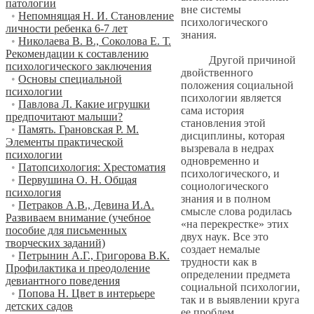
патологии
вне системы
•
Непомнящая Н. И. Становление
психологического
личности ребенка 6-7 лет
знания.
•
Николаева В. В., Соколова Е. Т.
Рекомендации к составлению
Другой причиной
психологического заключения
двойственного
•
Основы специальной
положения социальной
психологии
психологии является
•
Павлова Л. Какие игрушки
сама история
предпочитают малыши?
становления этой
•
Память. Грановская Р. М.
дисциплины, которая
Элементы практической
вызревала в недрах
психологии
одновременно и
•
Патопсихология: Хрестоматия
психологического, и
•
Первушина О. Н. Общая
социологического
психология
знания и в полном
•
Петраков А.В., Девина И.А.
смысле слова родилась
Развиваем внимание (учебное
«на перекрестке» этих
пособие для письменных
двух наук. Все это
творческих заданий)
создает немалые
•
Петрынин А.Г., Григорова В.К.
трудности как в
Профилактика и преодоление
определении предмета
девиантного поведения
социальной психологии,
•
Попова Н. Цвет в интерьере
так и в выявлении круга
детских садов
ее проблем.