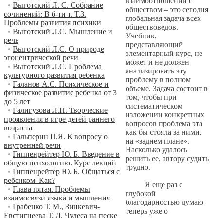
взаимоотношений с
•
Выготский Л. С. Собрание
обществом – это сегодня
сочинений: В б-ти т. Т.З.
глобальная задача всех
Проблемы развития психики
обществоведов.
•
Выготский Л.С. Мышление и
Учебник,
речь
представляющий
•
Выготский Л.С. О природе
элементарный курс, не
эгоцентрической речи
может и не должен
•
Выготский Л.С. Проблема
анализировать эту
культурного развития ребенка
проблему в полном
•
Галанов А.С. Психическое и
объеме. Задача состоит в
физическое развитие ребенка от 3
том, чтобы при
до 5 лет
систематическом
•
Галигузова Л.Н. Творческие
изложении конкретных
проявления в игре детей раннего
вопросов проблема эта
возраста
как бы стояла за ними,
•
Гальперин П.Я. К вопросу о
на «заднем плане».
внутренней речи
Насколько удалось
•
Гиппенрейтер Ю. Б. Введение в
решить ее, автору судить
общую психологию. Курс лекций
трудно.
•
Гиппенрейтер Ю. Б. Общаться с
ребенком. Как?
Я еще раз с
•
Глава пятая. Проблемы
глубокой
взаимосвязи языка и мышления
благодарностью думаю
•
Грабенко Т. М., Зинкевич-
теперь уже о
Евстигнеева Т. Д. Чудеса на песке