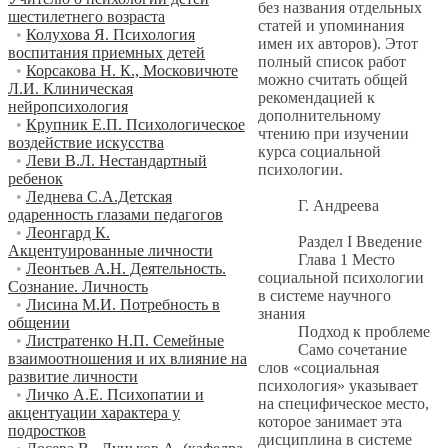
без названия отдельных
шестилетнего возраста
статей и упоминания
•
Колухова Я. Психология
имен их авторов). Этот
воспитания приемных детей
полный список работ
•
Корсакова Н. К., Московичюте
можно считать общей
Л.И. Клиническая
рекомендацией к
нейропсихология
дополнительному
•
Крупник Е.П. Психологическое
чтению при изучении
воздействие искусства
курса социальной
•
Леви В.Л. Нестандартный
психологии.
ребенок
•
Леднева С.А.Детская
Г. Андреева
одаренность глазами педагогов
•
Леонгард К.
Раздел I Введение
Акцентуированные личности
Глава 1 Место
•
Леонтьев А.Н. Деятельность.
социальной психологии
Сознание. Личность
в системе научного
•
Лисина М.И. Потребность в
знания
общении
Подход к проблеме
•
Листратенко Н.П. Семейные
Само сочетание
взаимоотношения и их влияние на
слов «социальная
развитие личности
психология» указывает
•
Личко А.Е. Психопатии и
на специфическое место,
акцентуации характера у
которое занимает эта
подростков
дисциплина в системе