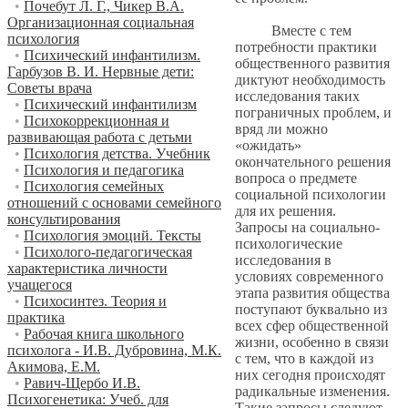
•
Почебут Л. Г., Чикер В.А.
Организационная социальная
Вместе с тем
психология
потребности практики
•
Психический инфантилизм.
общественного развития
Гарбузов В. И. Нервные дети:
диктуют необходимость
Советы врача
исследования таких
•
Психический инфантилизм
пограничных проблем, и
•
Психокоррекционная и
вряд ли можно
развивающая работа с детьми
«ожидать»
•
Психология детства. Учебник
окончательного решения
•
Психология и педагогика
вопроса о предмете
•
Психология семейных
социальной психологии
отношений с основами семейного
для их решения.
консультирования
Запросы на социально-
•
Психология эмоций. Тексты
психологические
•
Психолого-педагогическая
исследования в
характеристика личности
условиях современного
учащегося
этапа развития общества
•
Психосинтез. Теория и
поступают буквально из
практика
всех сфер общественной
•
Рабочая книга школьного
жизни, особенно в связи
психолога - И.В. Дубровина, М.К.
с тем, что в каждой из
Акимова, Е.М.
них сегодня происходят
•
Равич-Щербо И.В.
радикальные изменения.
Психогенетика: Учеб. для
Такие запросы следуют