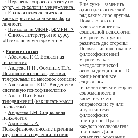
•
Перечень вопросов к зачету по
Еще хуже – заменить
курсу «Психология менеджмента»
один идеологический
•
Краткая психологическая
ряд каким-либо другим.
характеристика основных форм
Полагаю, что во
личности
взаимоотношениях
•
Психология МЕНЕДЖМЕНТА
социальной психологии
•
Список литературы по курсу
и марксизма нужно
«Психология менеджмента»
различать две стороны.
Первая – использование
•
Разные статьи
философских идей
•
Абрамова Г. С. Возрастная
марксизма как
психология
методологической
•
Авдеева Н.Н., Фоминых Н.А.
основы дисциплины. В
Психологическое воздействие
конце концов все
телерекламы на массовое сознание
социально-
•
Александров Ю.И. Введение в
психологические теории
системную психофизиологию
современности в
•
Аллан Пиз: Язык
конечном счете
телодвижений (как читать мысли
опираются на ту или
по жестам)
иную систему
•
Андреева Г.М. Социальная
философских
психология
принципов. Право
•
Аристова Т. А.
каждого исследователя
Психофизиологические причины
принимать (или
трудностей в обучении чтению
отвергать) основания