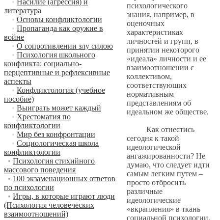
•
Насилие (агрессия) и
психологического
литература
знания, например, в
•
Основы конфликтологии
оценочных
•
Пропаганда как оружие в
характеристиках
войне
личностей и групп, в
•
О сопротивлении злу силою
принятии некоторого
•
Психология школьного
«идеала» личности и ее
конфликта: социально-
взаимоотношении с
перцептивные и рефлексивные
коллективом,
аспекты
соответствующих
•
Конфликтология (учебное
нормативным
пособие)
представлениям об
•
Выиграть может каждый
идеальном же обществе.
•
Хрестоматия по
конфликтологии
Как отнестись
•
Мир без конфронтации
сегодня к такой
•
Социологическая школа
идеологической
конфликтологии
ангажированности? Не
•
Психология стихийного
думаю, что следует идти
массового поведения
самым легким путем –
•
100 экзаменационных ответов
просто отбросить
по психологии
различные
•
Игры, в которые играют люди
идеологические
(Психология человеческих
«вкрапления» в ткань
взаимоотношений)
социальной психологии.