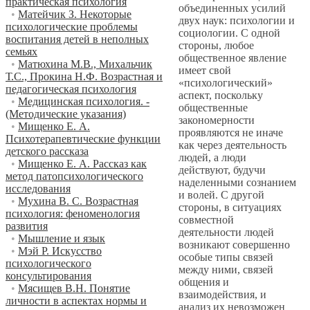
практическая психология
объединенных усилий
•
Матейчик З. Некоторые
двух наук: психологии и
психологические проблемы
социологии. С одной
воспитания детей в неполных
стороны, любое
семьях
общественное явление
•
Матюхина М.В., Михальчик
имеет свой
Т.С., Прокина Н.Ф. Возрастная и
«психологический»
педагогическая психология
аспект, поскольку
•
Медицинская психология. -
общественные
(Методические указания)
закономерности
•
Мищенко Е. А.
проявляются не иначе
Психотерапевтические функции
как через деятельность
детского рассказа
людей, а люди
•
Мищенко Е. А. Рассказ как
действуют, будучи
метод патопсихологического
наделенными сознанием
исследования
и волей. С другой
•
Мухина В. С. Возрастная
стороны, в ситуациях
психология: феноменология
совместной
развития
деятельности людей
•
Мышление и язык
возникают совершенно
•
Мэй Р. Искусство
особые типы связей
психологического
между ними, связей
консультирования
общения и
•
Мясищев В.Н. Понятие
взаимодействия, и
личности в аспектах нормы и
анализ их невозможен