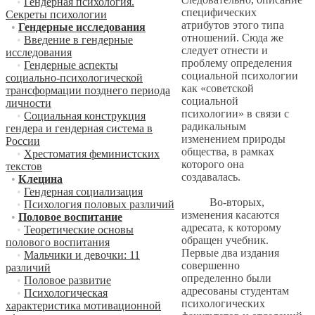
•
Гендерная психология.
специфических
Секреты психологии
атрибутов этого типа
•
Гендерные исследования
отношений. Сюда же
•
Введение в гендерные
следует отнести и
исследования
проблему определения
•
Гендерные аспекты
социальной психологии
социально-психологической
как «советской
трансформации позднего периода
социальной
личности
психологии» в связи с
•
Социальная конструкция
радикальным
гендера и гендерная система в
изменением природы
России
общества, в рамках
•
Хрестоматия феминистских
которого она
текстов
создавалась.
•
Клецина
•
Гендерная социализация
Во-вторых,
•
Психология половых различий
изменения касаются
•
Половое воспитание
адресата, к которому
•
Теоретические основы
обращен учебник.
полового воспитания
Первые два издания
•
Мальчики и девочки: 11
совершенно
различий
определенно были
•
Половое развитие
адресованы студентам
•
Психологическая
психологических
характеристика мотивационной