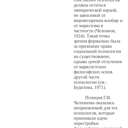
должна остаться
эмпирической наукой,
не зависимой от
мировоззрения вообще и
от марксизма в
частности (Челпанов,
1924). Такая точка
зрения формально была
за признание права
социальной психологии
на существование,
однако ценой отлучения
от марксистских
философских основ
другой части
психологии (см.:
Будилова, 1971).
Позиция Г.И.
Челпанова оказалась
неприемлемой для тех
психологов, которые
принимали идею
перестройки