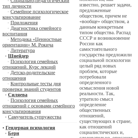
•
Социально-педагогический
известно, решает задачи,
тип личности
предложенные
•
Семейное психологическое
обществом, причем не
консультирование
«вообще» обществом, а
•
Приложения
данным конкретным
•
Диагностика семейного
типом общества. Распад
воспитания
СССР и возникновение
•
Методика «Ценностные
России как
ориентации» М. Рокича
самостоятельного
•
Литература
государства предложили
•
Шнейдер
социальной психологии
•
Психология семейных
целый ряд новых
отношений. Курс лекций
проблем, которые
•
Детско-родительские
потребовали
отношения
определенного
•
Контрольные тесты дня
осмысления новой
проверки знаний студентов
реальности. Так,
•
Силяева
утратило смысл
•
Психология семейных
определение
отношений с основами семейного
общественных
консультирования
отношений,
•
Самучитель супружества
существующих в стране,
как отношений
•
Гендерная психология
социалистических и,
•
Берн
следовательно, описание