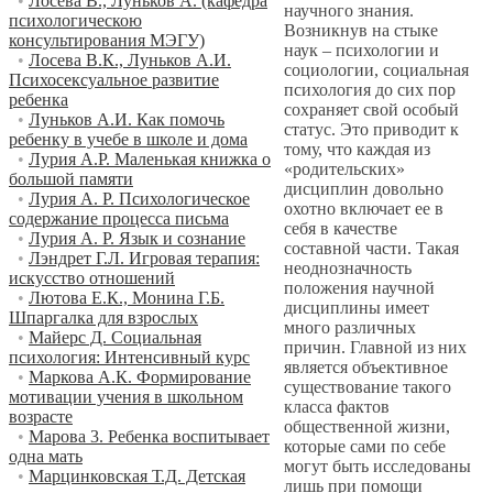
•
Лосева В., Луньков А. (кафедра
научного знания.
психологическою
Возникнув на стыке
консультирования МЭГУ)
наук – психологии и
•
Лосева В.К., Луньков А.И.
социологии, социальная
Психосексуальное развитие
психология до сих пор
ребенка
сохраняет свой особый
•
Луньков А.И. Как помочь
статус. Это приводит к
ребенку в учебе в школе и дома
тому, что каждая из
•
Лурия A.P. Маленькая книжка о
«родительских»
большой памяти
дисциплин довольно
•
Лурия А. Р. Психологическое
охотно включает ее в
содержание процесса письма
себя в качестве
•
Лурия А. Р. Язык и сознание
составной части. Такая
•
Лэндрет Г.Л. Игровая терапия:
неоднозначность
искусство отношений
положения научной
•
Лютова Е.К., Монина Г.Б.
дисциплины имеет
Шпаргалка для взрослых
много различных
•
Майерс Д. Социальная
причин. Главной из них
психология: Интенсивный курс
является объективное
•
Маркова А.К. Формирование
существование такого
мотивации учения в школьном
класса фактов
возрасте
общественной жизни,
•
Марова 3. Ребенка воспитывает
которые сами по себе
одна мать
могут быть исследованы
•
Марцинковская Т.Д. Детская
лишь при помощи