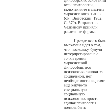
философских оснований
всей психологии,
включения ее в систему
марксистского знания
(см.: Выготский, 1982.
С. 379). Возражения
Челпанову приняли
различные формы.
Прежде всего была
высказана идея о том,
что, поскольку, будучи
интерпретирована с
точки зрения
марксистской
философии, вся
психология становится
социальной, нет
необходимости выделять
еще какую-то
специальную
социальную
психологию: просто
единая психология
должна быть