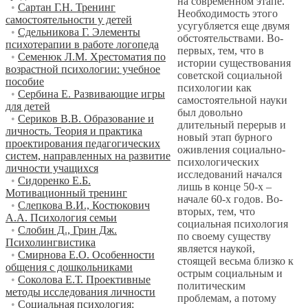
на современном этапе.
•
Сартан Г.Н. Тренинг
Необходимость этого
самостоятельности у детей
усугубляется еще двумя
•
Сдельникова Г. Элементы
обстоятельствами. Во-
психотерапии в работе логопеда
первых, тем, что в
•
Семенюк Л.М. Хрестоматия по
истории существования
возрастной психологии: учебное
советской социальной
пособие
психологии как
•
Сербина Е. Развивающие игры
самостоятельной науки
для детей
был довольно
•
Сериков В.В. Образование и
длительный перерыв и
личность. Теория и практика
новый этап бурного
проектирования педагогических
оживления социально-
систем, направленных на развитие
психологических
личности учащихся
исследований начался
•
Сидоренко Е.Б.
лишь в конце 50-х –
Мотивационный тренинг
начале 60-х годов. Во-
•
Слепкова В.И., Костюкович
вторых, тем, что
А.А. Психология семьи
социальная психология
•
Слобин Д., Грин Дж.
по своему существу
Психолингвистика
является наукой,
•
Смирнова Е.О. Особенности
стоящей весьма близко к
общения с дошкольниками
острым социальным и
•
Соколова Е.Т. Проективные
политическим
методы исследования личности
проблемам, а потому
•
Социальная психология: