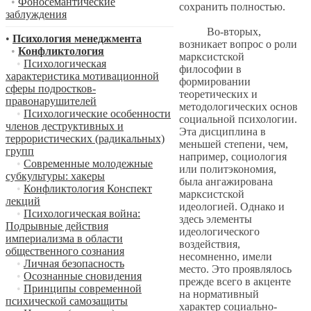
•
Фоносемантические
сохранить полностью.
заблуждения
Во-вторых,
•
Психология менеджмента
возникает вопрос о роли
•
Конфликтология
марксистской
•
Психологическая
философии в
характеристика мотивационной
формировании
сферы подростков-
теоретических и
правонарушителей
методологических основ
•
Психологические особенности
социальной психологии.
членов деструктивных и
Эта дисциплина в
террористических (радикальных)
меньшей степени, чем,
групп
например, социология
•
Современные молодежные
или политэкономия,
субкультуры: хакеры
была ангажирована
•
Конфликтология Конспект
марксистской
лекций
идеологией. Однако и
•
Психологическая война:
здесь элементы
Подрывные действия
идеологического
империализма в области
воздействия,
общественного сознания
несомненно, имели
•
Личная безопасность
место. Это проявлялось
•
Осознанные сновидения
прежде всего в акценте
•
Принципы современной
на нормативный
психической самозащиты
характер социально-