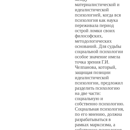
материалистической и
идеалистической
психологией, когда вся
психология как наука
переживала период
острой ломки своих
философских,
методологических
оснований. Для судьбы
социальной психологии
особое значение имела
точка зрения Г.И.
Челпанова, который,
защищая позиции
идеалистической
психологии, предложил
разделить психологию
на две части:
социальную и
собственно психологию.
Социальная психология,
по его мнению, должна
разрабатываться в
рамках марксизма, а
собственно психология