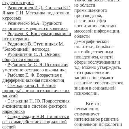
студентов вузов
из области
•
Разночинцев И.Д., Силяева Е.Г.,
промышленного
Янаев С.И. Методика подготовки
производства,
курсовых
различных сфер
•
Резническо М.А. Трудности
воспитания, системы
взросления младшего школьника
массовой информации,
•
Роджерс К. Консультирование и
области
психотерапия
демографической
•
Родионов В.,Ступницкая М.
политики, борьбы с
"Безобидный" непоседа
антиобщественным
•
Рубинштейн С. Л. Основы
поведением, спорта,
общей психологии
сферы обслуживания и
•
Рубинштейн С. Я. Психология
т.д. Можно утверждать,
умственно отсталого школьника
что практические
•
Рыбалко Е. Ф. Возрастная и
запросы опережают
дифференциальная психология
развитие теоретического
•
Самоходкина Л. 'В мире
знания в социальной
природы' - цикл психологических
психологии.
занятий
•
Самыкина Н. Ю. Подростковая
Все это,
я-концепция в системе факторов
несомненно,
наркориска
стимулирует
•
Сарджвеладзе Н.И. Личность и
интенсивное развитие
ее взаимодействие с социальной
социальной психологии
средой