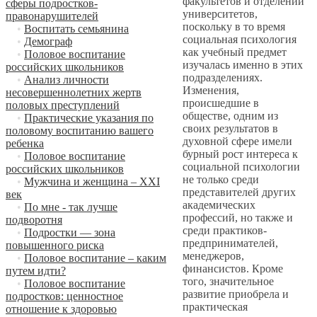
факультетов и отделений
сферы подростков-
университетов,
правонарушителей
поскольку в то время
•
Воспитать семьянина
социальная психология
•
Демограф
как учебный предмет
•
Половое воспитание
изучалась именно в этих
российских школьников
подразделениях.
•
Анализ личности
Изменения,
несовершеннолетних жертв
происшедшие в
половых преступлений
обществе, одним из
•
Практические указания по
своих результатов в
половому воспитанию вашего
духовной сфере имели
ребенка
бурный рост интереса к
•
Половое воспитание
социальной психологии
российских школьников
не только среди
•
Мужчина и женщина – XXI
представителей других
век
академических
•
По мне - так лучше
профессий, но также и
подворотня
среди практиков-
•
Подростки — зона
предпринимателей,
повышенного риска
менеджеров,
•
Половое воспитание – каким
финансистов. Кроме
путем идти?
того, значительное
•
Половое воспитание
развитие приобрела и
подростков: ценностное
практическая
отношение к здоровью