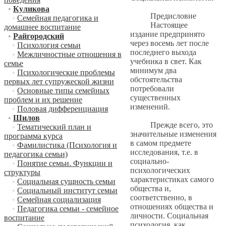
•
Куликова
Предисловие
•
Семейная педагогика и
Настоящее
домашнее воспитание
издание предпринято
•
Райгородский
через восемь лет после
•
Психология семьи
последнего выхода
•
Межличностные отношения в
учебника в свет. Как
семье
минимум два
•
Психологические проблемы
обстоятельства
первых лет супружеской жизни
потребовали
•
Основные типы семейных
существенных
проблем и их решение
изменений.
•
Половая дифференциация
•
Шилов
Прежде всего, это
•
Тематический план и
значительные изменения
программа курса
в самом предмете
•
Фамилистика (Психология и
исследования, т.е. в
педагогика семьи)
социально-
•
Понятие семьи. Функции и
психологических
структуры
характеристиках самого
•
Социальная сущность семьи
общества и,
•
Социальный институт семьи
соответственно, в
•
Семейная социализация
отношениях общества и
•
Педагогика семьи - семейное
личности. Социальная
воспитание
психология, как