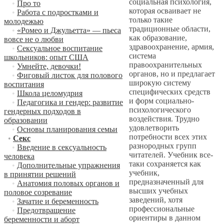
социальная психология,
•
Про то
которая осваивает не
•
Работа с подростками и
только такие
молодежью
традиционные области,
•
«Ромео и Джульетта» — пьеса
как образование,
вовсе не о любви
здравоохранение, армия,
•
Сексуальное воспитание
система
школьников: опыт США
правоохранительных
•
Умнейте, девочки!
органов, но и предлагает
•
Фиговый листок для полового
широкую систему
воспитания
специфических средств
•
Школа целомудрия
и форм социально-
•
Педагогика и гендер: развитие
психологического
гендерных подходов в
воздействия. Трудно
образовании
удовлетворить
•
Основы планирования семьи
потребности всех этих
•
Секс
разнородных групп
•
Введение в сексуальность
читателей. Учебник все-
человека
таки сохраняется как
•
Дополнительные упражнения
учебник,
в принятии решений
предназначенный для
•
Анатомия половых органов и
высших учебных
половое созревание
заведений, хотя
•
Зачатие и беременность
профессиональные
•
Предотвращение
ориентиры в данном
беременности и аборт