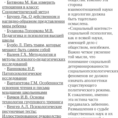
•
Битянова М. Как измерить
сторона
отношения в классе:
взаимоотношений науки
Социометрический метод
и идеологии должна
•
Брунер Дж. О действенном и
быть тщательно
наглядно-образном представлении
осмыслена.
мира ребенка
«Социальный контекст»
•
Буланова-Топоркова М.В.
социальной психологии,
Педагогика и психология высшей
как и всякой науки,
школы
имеющей дело с
•
Бурбо Л. Пять травм, которые
обществом, неизбежен.
мешают быть самим собой
Важно четкое уяснение
•
Валеев Г.Х. Методология и
той мысли, что
методы психолого-педагогических
понимание социальной
исследований
детерминированности
•
Ванникова Н.Р.
социальнопсихологически
Патопсихологическое
феноменов не должно
исследование
означать апологетики
•
Вартапетова Г.М. Особенности
существующего
освоения чтения и письма
политического режима.
младшими школьниками
К сожалению, именно
•
Вачков И.В. Основы
эта истина часто
технологии группового тренинга
предавалась забвению.
•
Венгер А.Л. Психологические
Размышления о судьбе
рисуночные тесты:
общественных наук и их
Иллюстрированное руководство