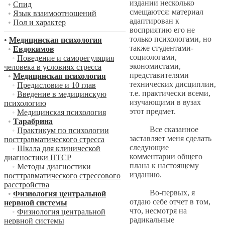
издании несколько
•
Спид
смещаются: материал
•
Язык взаимоотношений
адаптирован к
•
Пол и характер
восприятию его не
только психологами, но
•
Медицинская психология
также студентами-
•
Евдокимов
социологами,
•
Поведение и саморегуляция
экономистами,
человека в условиях стресса
представителями
•
Медицинская психология
технических дисциплин,
•
Предисловие и 10 глав
т.е. практически всеми,
•
Введение в медицинскую
изучающими в вузах
психологию
этот предмет.
•
Медицинская психология
•
Тарабрина
Все сказанное
•
Практикум по психологии
заставляет меня сделать
посттравматического стресса
следующие
•
Шкала для клинической
комментарии общего
диагностики ПТСР
плана к настоящему
•
Методы диагностики
изданию.
посттравматического стрессового
расстройства
Во-первых, я
•
Физиология центральной
отдаю себе отчет в том,
нервной системы
что, несмотря на
•
Физиология центральной
радикальные
нервной системы