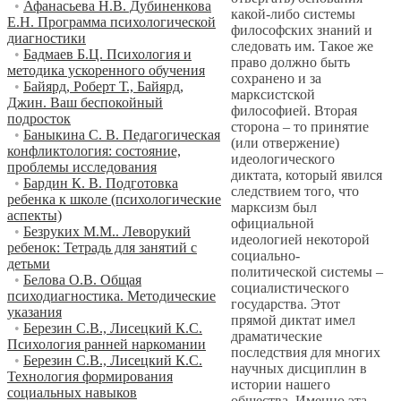
•
Афанасьева Н.В. Дубиненкова
какой-либо системы
Е.Н. Программа психологической
философских знаний и
диагностики
следовать им. Такое же
•
Бадмаев Б.Ц. Психология и
право должно быть
методика ускоренного обучения
сохранено и за
•
Байярд, Роберт Т., Байярд,
марксистской
Джин. Ваш беспокойный
философией. Вторая
подросток
сторона – то принятие
•
Баныкина С. В. Педагогическая
(или отвержение)
конфликтология: состояние,
идеологического
проблемы исследования
диктата, который явился
•
Бардин К. В. Подготовка
следствием того, что
ребенка к школе (психологические
марксизм был
аспекты)
официальной
•
Безруких М.М.. Леворукий
идеологией некоторой
ребенок: Тетрадь для занятий с
социально-
детьми
политической системы –
•
Белова О.В. Общая
социалистического
психодиагностика. Методические
государства. Этот
указания
прямой диктат имел
•
Березин С.В., Лисецкий К.С.
драматические
Психология ранней наркомании
последствия для многих
•
Березин С.В., Лисецкий К.С.
научных дисциплин в
Технология формирования
истории нашего
социальных навыков
общества. Именно эта