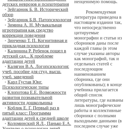
неоценимую помощь.
детских неврозов и психотерапия
•
Зейгарник Б. В. Исторический
Рекомендуемая
обзор
литература приведена в
•
Зейгарник Б.В. Патопсихология
настоящем издании так,
•
Зимина А. Н. Музыкальная
что непосредственно
игротерапия как средство
цитируемые
коррекции поведения
монографии и статьи из
•
Зинченко Т. П. Когнитивная и
сборников даны после
прикладная психология
каждой главы (в этом
•
Калинина Р. Ребенок пошел в
случае указаны авторы
детский сад... К проблеме
как монографий, так и
адаптации детей
отдельных статей с
•
Калягин В.А. Логопсихология:
последующим
учеб. пособие для студ. высш.
наименованием
учеб. заведений
сборника, где они
•
Карл Густав Юнг.
опубликованы); в конце
Психологические типы
учебника прилагается
•
Клопотова Е.Е. Возможности
общий список
развития познавательной
литературы, где названы
активности дошкольника
лишь монографические
•
Коблик Е. Г. Первый раз в
работы и коллективные
пятый класс: Программа
сборники с полными
адаптации детей к средней школе
выходными данными (в
•
Коломинский Я.Л., Панько Е.А.
последнем случае уже
Учителю о психологии детей