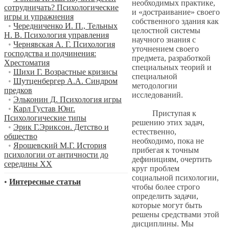
необходимых практике,
сотрудничать? Психологические
и «достраивание» своего
игры и упражнения
собственного здания как
•
Чередниченко И. П., Тельных
целостной системы
Н. В. Психология управления
научного знания с
•
Чернявская А. Г. Психология
уточнением своего
господства и подчинения:
предмета, разработкой
Хрестоматия
специальных теорий и
•
Шихи Г. Возрастные кризисы
специальной
•
Шутценбергер А.А. Синдром
методологии
предков
исследований.
•
Эльконин Д. Психология игры
•
Карл Густав Юнг.
Приступая к
Психологические типы
решению этих задач,
•
Эрик Г.Эриксон. Детство и
естественно,
общество
необходимо, пока не
•
Ярошевский М.Г. История
прибегая к точным
психологии от античности до
дефинициям, очертить
середины XX
круг проблем
социальной психологии,
•
Интересные статьи
чтобы более строго
определить задачи,
которые могут быть
решены средствами этой
дисциплины. Мы