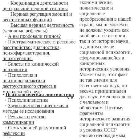
экономические,
•
Координация деятельности
политические и
центральной нервной системы
социальные
•
Нервная регуляция эмоций и
преобразования в нашей
вегетативных функций
стране, мы не можем и
•
Высшая нервная деятельность
не должны уходить как
(условные рефлексы)
вообще от ее истории,
•
А вы пробовали гипноз?
так и от истории науки,
•
Посттравматическое стрессовое
в данном случае
расстройство: диагностика,
социальной психологии,
психофармакотерапия,
сформировавшейся в
психотерапия.
конкретных
•
Билеты по клинической
исторических условиях.
психологии
Может быть, этот факт
•
Психология и
не так значим для
психопрофилактика
естественных наук, но
деструктивного стресса в
весьма принципиален
молодежной среде
•
Психологическая лингвистика
для наук, имеющих дело
∨
∧
•
Психолингвистика
с человеком и
•
Звуко-цветовая синестезия и
обществом. Поэтому
методы ее исследования
фрагменты
•
Речь как средство
исторического развития
коммуникации
социальной психологии
•
Семь уровней рекурсивной
в условиях СССР
рефлексии
считаю необходимым