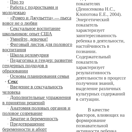
•
Про то
показателях
•
Работа с подростками и
(Денисенкова Н.С.,
молодежью
Клопотова Е.Е., 2004).
•
«Ромео и Джульетта» — пьеса
Энергетический
вовсе не о любви
показатель
•
Сексуальное воспитание
характеризует
школьников: опыт США
заинтересованность
•
Умнейте, девочки!
ребенка в деятельности,
•
Фиговый листок для полового
настойчивость в
воспитания
познании.
•
Школа целомудрия
Содержательный
•
Педагогика и гендер: развитие
показатель
гендерных подходов в
характеризует
образовании
результативность
•
Основы планирования семьи
деятельности в процессе
•
Секс
получения знаний,
•
Введение в сексуальность
выделение различных
человека
культурных содержаний
•
Дополнительные упражнения
в ситуации.
в принятии решений
•
Анатомия половых органов и
В качестве
половое созревание
факторов, влияющих на
•
Зачатие и беременность
формирование
•
Предотвращение
познавательной
беременности и аборт
активности ребенка,