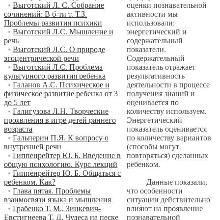
оценки познавательной
•
Выготский Л. С. Собрание
активности мы
сочинений: В б-ти т. Т.З.
использовали:
Проблемы развития психики
энергетический и
•
Выготский Л.С. Мышление и
содержательный
речь
показатели.
•
Выготский Л.С. О природе
Содержательный
эгоцентрической речи
показатель отражает
•
Выготский Л.С. Проблема
результативность
культурного развития ребенка
деятельности в процессе
•
Галанов А.С. Психическое и
получения знаний и
физическое развитие ребенка от 3
оценивается по
до 5 лет
количеству используем.
•
Галигузова Л.Н. Творческие
Энергетический
проявления в игре детей раннего
показатель оценивается
возраста
по количеству вариантов
•
Гальперин П.Я. К вопросу о
(способы могут
внутренней речи
повторяться) сделанных
•
Гиппенрейтер Ю. Б. Введение в
ребенком.
общую психологию. Курс лекций
•
Гиппенрейтер Ю. Б. Общаться с
Данные показали,
ребенком. Как?
что особенности
•
Глава пятая. Проблемы
ситуации действительно
взаимосвязи языка и мышления
влияют на проявление
•
Грабенко Т. М., Зинкевич-
познавательной
Евстигнеева Т. Д. Чудеса на песке