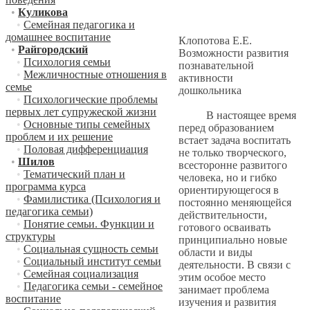
•
Куликова
•
Семейная педагогика и
домашнее воспитание
Клопотова Е.Е.
•
Райгородский
Возможности развития
•
Психология семьи
познавательной
•
Межличностные отношения в
активности
семье
дошкольника
•
Психологические проблемы
первых лет супружеской жизни
В настоящее время
•
Основные типы семейных
перед образованием
проблем и их решение
встает задача воспитать
•
Половая дифференциация
не только творческого,
•
Шилов
всесторонне развитого
•
Тематический план и
человека, но и гибко
программа курса
ориентирующегося в
•
Фамилистика (Психология и
постоянно меняющейся
педагогика семьи)
действительности,
•
Понятие семьи. Функции и
готового осваивать
структуры
принципиально новые
•
Социальная сущность семьи
области и виды
•
Социальный институт семьи
деятельности. В связи с
•
Семейная социализация
этим особое место
•
Педагогика семьи - семейное
занимает проблема
воспитание
изучения и развития