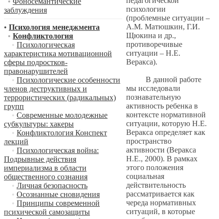
педагогической
•
Фоносемантические
психологии
заблуждения
(проблемные ситуации –
А.М. Матюшкин, Г.И.
•
Психология менеджмента
Щюкина и др.,
•
Конфликтология
противоречивые
•
Психологическая
ситуации – Н.Е.
характеристика мотивационной
Веракса).
сферы подростков-
правонарушителей
В данной работе
•
Психологические особенности
мы исследовали
членов деструктивных и
познавательную
террористических (радикальных)
активность ребенка в
групп
контексте нормативной
•
Современные молодежные
ситуации, которую Н.Е.
субкультуры: хакеры
Веракса определяет как
•
Конфликтология Конспект
пространство
лекций
активности (Веракса
•
Психологическая война:
Н.Е., 2000). В рамках
Подрывные действия
этого положения
империализма в области
социальная
общественного сознания
действительность
•
Личная безопасность
рассматривается как
•
Осознанные сновидения
череда нормативных
•
Принципы современной
ситуаций, в которые
психической самозащиты