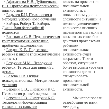
влиять на проявление
•
Афанасьева Н.В. Дубиненкова
познавательной
Е.Н. Программа психологической
активности, с
диагностики
повышением уровня
•
Бадмаев Б.Ц. Психология и
сложности ситуации, а
методика ускоренного обучения
именно, увеличением
•
Байярд, Роберт Т., Байярд,
количества внешних
Джин. Ваш беспокойный
параметров ситуации и
подросток
возможных способов
•
Баныкина С. В. Педагогическая
действия проявляемая
конфликтология: состояние,
ребенком
проблемы исследования
познавательная
•
Бардин К. В. Подготовка
активность будет
ребенка к школе (психологические
возрастать. Таким
аспекты)
образом, ситуации с
•
Безруких М.М.. Леворукий
более высоким уровнем
ребенок: Тетрадь для занятий с
сложности должны
детьми
стимулировать
•
Белова О.В. Общая
проявление
психодиагностика. Методические
познавательной
указания
активности.
•
Березин С.В., Лисецкий К.С.
Психология ранней наркомании
Мы использовали
•
Березин С.В., Лисецкий К.С.
разработанную нами
Технология формирования
методику,
социальных навыков