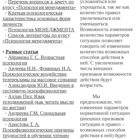
усложняться или
•
Перечень вопросов к зачету по
упрощаться, так же как
курсу «Психология менеджмента»
количество правил
•
Краткая психологическая
увеличиваться или
характеристика основных форм
уменьшаться.
личности
Возможность изменения
•
Психология МЕНЕДЖМЕНТА
количества параметров
•
Список литературы по курсу
ситуации позволяет
«Психология менеджмента»
говорить об изменении
количества возможных
•
Разные статьи
способов действия в
•
Абрамова Г. С. Возрастная
ней. С увеличением
психология
числа внешних
•
Авдеева Н.Н., Фоминых Н.А.
признаков возможности
Психологическое воздействие
действия будут
телерекламы на массовое сознание
возрастать.
•
Александров Ю.И. Введение в
системную психофизиологию
Мы
•
Аллан Пиз: Язык
предположили, что
телодвижений (как читать мысли
изменение параметров
по жестам)
нормативной ситуации
•
Андреева Г.М. Социальная
(внешних признаков
психология
ситуации и правил –
•
Аристова Т. А.
возможных способов
Психофизиологические причины
действия в ней) будет
трудностей в обучении чтению