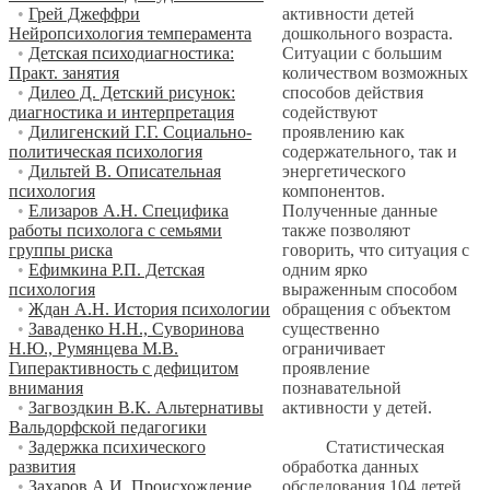
активности детей
•
Грей Джеффри
дошкольного возраста.
Нейропсихология темперамента
Ситуации с большим
•
Детская психодиагностика:
количеством возможных
Практ. занятия
способов действия
•
Дилео Д. Детский рисунок:
содействуют
диагностика и интерпретация
проявлению как
•
Дилигенский Г.Г. Социально-
содержательного, так и
политическая психология
энергетического
•
Дильтей В. Описательная
компонентов.
психология
Полученные данные
•
Елизаров А.Н. Специфика
также позволяют
работы психолога с семьями
говорить, что ситуация с
группы риска
одним ярко
•
Ефимкина Р.П. Детская
выраженным способом
психология
обращения с объектом
•
Ждан А.Н. История психологии
существенно
•
Заваденко Н.Н., Суворинова
ограничивает
Н.Ю., Румянцева М.В.
проявление
Гиперактивность с дефицитом
познавательной
внимания
активности у детей.
•
Загвоздкин В.К. Альтернативы
Вальдорфской педагогики
Статистическая
•
Задержка психического
обработка данных
развития
обследования 104 детей
•
Захаров А.И. Происхождение