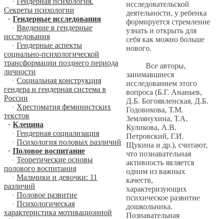
•
Гендерная психология.
исследовательской
Секреты психологии
деятельности, у ребенка
•
Гендерные исследования
формируется стремление
•
Введение в гендерные
узнать и открыть для
исследования
себя как можно больше
•
Гендерные аспекты
нового.
социально-психологической
трансформации позднего периода
Все авторы,
личности
занимавшиеся
•
Социальная конструкция
исследованием этого
гендера и гендерная система в
вопроса (Б.Г. Ананьев,
России
Д.Б. Богоявленская, Д.Б.
•
Хрестоматия феминистских
Годовикова, Т.М.
текстов
Землянухина, Т.А.
•
Клецина
Куликова, А.В.
•
Гендерная социализация
Петровский, Г.И.
•
Психология половых различий
Щукина и др.), считают,
•
Половое воспитание
что познавательная
•
Теоретические основы
активность является
полового воспитания
одним из важных
•
Мальчики и девочки: 11
качеств,
различий
характеризующих
•
Половое развитие
психическое развитие
•
Психологическая
дошкольника.
характеристика мотивационной
Познавательная