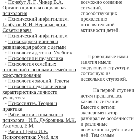
возможно создание
•
Почебут Л. Г., Чикер В.А.
ситуаций,
Организационная социальная
способствующих
психология
проявлению
•
Психический инфантилизм.
познавательной
Гарбузов В. И. Нервные дети:
активности детей.
Советы врача
•
Психический инфантилизм
•
Психокоррекционная и
развивающая работа с детьми
•
Психология детства. Учебник
Проводимые нами
•
Психология и педагогика
занятия имели
•
Психология семейных
следующую структуру,
отношений с основами семейного
состоящую из
консультирования
нескольких ступеней.
•
Психология эмоций. Тексты
•
Психолого-педагогическая
На первой ступени
характеристика личности
детям предлагалась
учащегося
какая-то ситуация.
•
Психосинтез. Теория и
Вместе с детьми
практика
экспериментатор
•
Рабочая книга школьного
разбирал ее особенности
психолога - И.В. Дубровина, М.К.
и различные
Акимова, Е.М.
возможности действия в
•
Равич-Щербо И.В.
ней. Тем самым
Психогенетика: Учеб. для