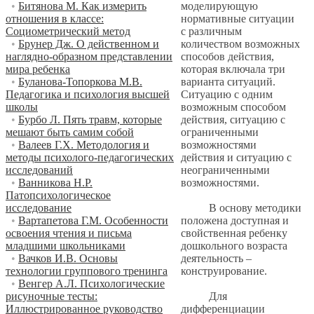
моделирующую
•
Битянова М. Как измерить
нормативные ситуации
отношения в классе:
с различным
Социометрический метод
количеством возможных
•
Брунер Дж. О действенном и
способов действия,
наглядно-образном представлении
которая включала три
мира ребенка
варианта ситуаций.
•
Буланова-Топоркова М.В.
Ситуацию с одним
Педагогика и психология высшей
возможным способом
школы
действия, ситуацию с
•
Бурбо Л. Пять травм, которые
ограниченными
мешают быть самим собой
возможностями
•
Валеев Г.Х. Методология и
действия и ситуацию с
методы психолого-педагогических
неограниченными
исследований
возможностями.
•
Ванникова Н.Р.
Патопсихологическое
В основу методики
исследование
положена доступная и
•
Вартапетова Г.М. Особенности
свойственная ребенку
освоения чтения и письма
дошкольного возраста
младшими школьниками
деятельность –
•
Вачков И.В. Основы
конструирование.
технологии группового тренинга
•
Венгер А.Л. Психологические
Для
рисуночные тесты:
дифференциации
Иллюстрированное руководство