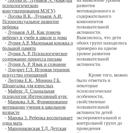
на выявление уровня
•
Лосева В., Луньков А. (кафедра
развития
психологическою
мотивационного и
консультирования МЭГУ)
содержательного
•
Лосева В.К., Луньков А.И.
компонентов
Психосексуальное развитие
познавательной
ребенка
активности.
•
Луньков А.И. Как помочь
Выяснилось, что дети
ребенку в учебе в школе и дома
обоих групп находились
•
Лурия A.P. Маленькая книжка о
примерно на одном
большой памяти
уровне развития
•
Лурия А. Р. Психологическое
познавательной
содержание процесса письма
активности.
•
Лурия А. Р. Язык и сознание
•
Лэндрет Г.Л. Игровая терапия:
Кроме того, можно
искусство отношений
было отметить и
•
Лютова Е.К., Монина Г.Б.
некоторые
Шпаргалка для взрослых
психологические
•
Майерс Д. Социальная
особенности,
психология: Интенсивный курс
свойственные
•
Маркова А.К. Формирование
познавательной
мотивации учения в школьном
активности детей
возрасте
экспериментальной и
•
Марова 3. Ребенка воспитывает
контрольной групп до
одна мать
проведения
•
Марцинковская Т.Д. Детская