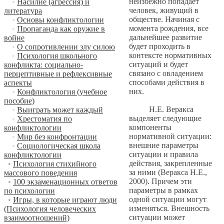
неизбежно попадает
•
Насилие (агрессия) и
человек, живущий в
литература
обществе. Начиная с
•
Основы конфликтологии
момента рождения, все
•
Пропаганда как оружие в
дальнейшее развитие
войне
будет проходить в
•
О сопротивлении злу силою
контексте нормативных
•
Психология школьного
ситуаций и будет
конфликта: социально-
связано с овладением
перцептивные и рефлексивные
способами действия в
аспекты
них.
•
Конфликтология (учебное
пособие)
Н.Е. Веракса
•
Выиграть может каждый
выделяет следующие
•
Хрестоматия по
компоненты
конфликтологии
нормативной ситуации:
•
Мир без конфронтации
внешние параметры
•
Социологическая школа
ситуации и правила
конфликтологии
действия, закрепленные
•
Психология стихийного
за ними (Веракса Н.Е.,
массового поведения
2000). Причем эти
•
100 экзаменационных ответов
параметры в рамках
по психологии
одной ситуации могут
•
Игры, в которые играют люди
изменяться. Внешность
(Психология человеческих
ситуации может
взаимоотношений)