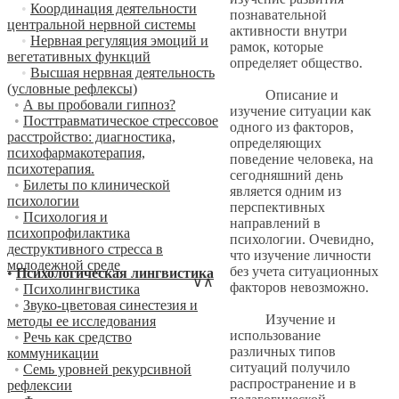
•
Координация деятельности
познавательной
центральной нервной системы
активности внутри
•
Нервная регуляция эмоций и
рамок, которые
вегетативных функций
определяет общество.
•
Высшая нервная деятельность
(условные рефлексы)
Описание и
•
А вы пробовали гипноз?
изучение ситуации как
•
Посттравматическое стрессовое
одного из факторов,
расстройство: диагностика,
определяющих
психофармакотерапия,
поведение человека, на
психотерапия.
сегодняшний день
•
Билеты по клинической
является одним из
психологии
перспективных
•
Психология и
направлений в
психопрофилактика
психологии. Очевидно,
деструктивного стресса в
что изучение личности
молодежной среде
без учета ситуационных
•
Психологическая лингвистика
∨
∧
факторов невозможно.
•
Психолингвистика
•
Звуко-цветовая синестезия и
Изучение и
методы ее исследования
использование
•
Речь как средство
различных типов
коммуникации
ситуаций получило
•
Семь уровней рекурсивной
распространение и в
рефлексии