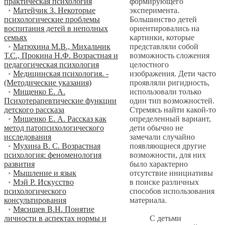
формирующего
практическая психология
эксперимента.
•
Матейчик З. Некоторые
Большинство детей
психологические проблемы
ориентировались на
воспитания детей в неполных
картинки, которые
семьях
представляли собой
•
Матюхина М.В., Михальчик
возможность сложения
Т.С., Прокина Н.Ф. Возрастная и
целостного
педагогическая психология
изображения. Дети часто
•
Медицинская психология. -
проявляли ригидность,
(Методические указания)
использовали только
•
Мищенко Е. А.
один тип возможностей.
Психотерапевтические функции
Стремясь найти какой-то
детского рассказа
определенный вариант,
•
Мищенко Е. А. Рассказ как
дети обычно не
метод патопсихологического
замечали случайно
исследования
появляющиеся другие
•
Мухина В. С. Возрастная
возможности, для них
психология: феноменология
было характерно
развития
отсутствие инициативы
•
Мышление и язык
в поиске различных
•
Мэй Р. Искусство
способов использования
психологического
материала.
консультирования
•
Мясищев В.Н. Понятие
С детьми
личности в аспектах нормы и