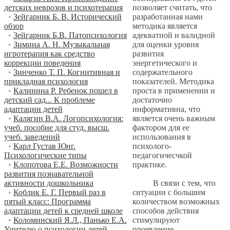
позволяет считать, что
детских неврозов и психотерапия
разработанная нами
•
Зейгарник Б. В. Исторический
методика является
обзор
адекватной и валидной
•
Зейгарник Б.В. Патопсихология
для оценки уровня
•
Зимина А. Н. Музыкальная
развития
игротерапия как средство
энергетического и
коррекции поведения
содержательного
•
Зинченко Т. П. Когнитивная и
показателей. Методика
прикладная психология
проста в применении и
•
Калинина Р. Ребенок пошел в
достаточно
детский сад... К проблеме
информативна, что
адаптации детей
является очень важным
•
Калягин В.А. Логопсихология:
фактором для ее
учеб. пособие для студ. высш.
использования в
учеб. заведений
психолого-
•
Карл Густав Юнг.
педагогичесчкой
Психологические типы
практике.
•
Клопотова Е.Е. Возможности
развития познавательной
В связи с тем, что
активности дошкольника
ситуации с большим
•
Коблик Е. Г. Первый раз в
количеством возможных
пятый класс: Программа
способов действия
адаптации детей к средней школе
стимулируют
•
Коломинский Я.Л., Панько Е.А.
проявление
Учителю о психологии детей