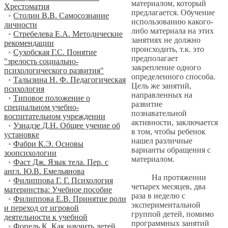
материалом, который
Хрестоматия
предлагается. Обучение
•
Столин В.В. Самосознание
использованию какого-
личности
либо материала на этих
•
Стребелева Е.А. Методические
занятиях не должно
рекомендации
происходить, т.к. это
•
Сухобская Г.С. Понятие
предполагает
"зрелость социально-
закрепление одного
психологического развития"
определенного способа.
•
Талызина Н. Ф. Педагогическая
Цель же занятий,
психология
направленных на
•
Типовое положение о
развитие
специальном учебно-
познавательной
воспитательном учреждении
активности, заключается
•
Узнадзе Д.Н. Общее учение об
в том, чтобы ребенок
установке
нашел различные
•
Фабри К.Э. Основы
варианты обращения с
зоопсихологии
материалом.
•
Фаст Дж. Язык тела. Пер. с
англ. Ю.В. Емельянова
На протяжении
•
Филиппова Г. Г. Психология
четырех месяцев, два
материнства: Учебное пособие
раза в неделю с
•
Филиппова Е.В. Принятие роли
экспериментальной
и переход от игровой
группой детей, помимо
деятельности к учебной
программных занятий
•
Фопель К. Как научить детей