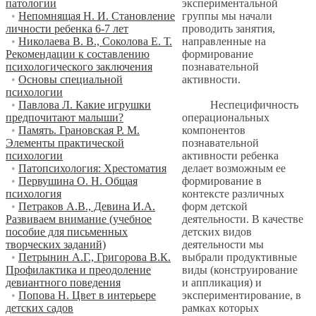
экспериментальной
патологии
группы мы начали
•
Непомнящая Н. И. Становление
проводить занятия,
личности ребенка 6-7 лет
направленные на
•
Николаева В. В., Соколова Е. Т.
формирование
Рекомендации к составлению
познавательной
психологического заключения
активности.
•
Основы специальной
психологии
Неспецифичность
•
Павлова Л. Какие игрушки
операциональных
предпочитают малыши?
компонентов
•
Память. Грановская Р. М.
познавательной
Элементы практической
активности ребенка
психологии
делает возможным ее
•
Патопсихология: Хрестоматия
формирование в
•
Первушина О. Н. Общая
контексте различных
психология
форм детской
•
Петраков А.В., Девина И.А.
деятельности. В качестве
Развиваем внимание (учебное
детских видов
пособие для письменных
деятельности мы
творческих заданий)
выбрали продуктивные
•
Петрынин А.Г., Григорова В.К.
виды (конструирование
Профилактика и преодоление
и аппликация) и
девиантного поведения
экспериментирование, в
•
Попова Н. Цвет в интерьере
рамках которых
детских садов