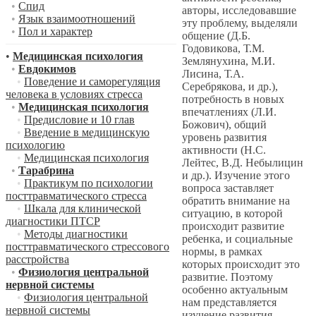
•
Спид
авторы, исследовавшие
•
Язык взаимоотношений
эту проблему, выделяли
•
Пол и характер
общение (Д.Б.
Годовикова, Т.М.
•
Медицинская психология
Землянухина, М.И.
•
Евдокимов
Лисина, Т.А.
•
Поведение и саморегуляция
Серебрякова, и др.),
человека в условиях стресса
потребность в новых
•
Медицинская психология
впечатлениях (Л.И.
•
Предисловие и 10 глав
Божович), общий
•
Введение в медицинскую
уровень развития
психологию
активности (Н.С.
•
Медицинская психология
Лейтес, В.Д. Небылицин
•
Тарабрина
и др.). Изучение этого
•
Практикум по психологии
вопроса заставляет
посттравматического стресса
обратить внимание на
•
Шкала для клинической
ситуацию, в которой
диагностики ПТСР
происходит развитие
•
Методы диагностики
ребенка, и социальные
посттравматического стрессового
нормы, в рамках
расстройства
которых происходит это
•
Физиология центральной
развитие. Поэтому
нервной системы
особенно актуальным
•
Физиология центральной
нам представляется
нервной системы
изучение развития