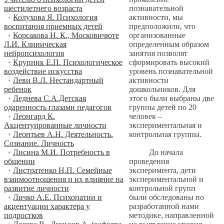
познавательной
шестилетнего возраста
активности, мы
•
Колухова Я. Психология
предположили, что
воспитания приемных детей
организованные
•
Корсакова Н. К., Московичюте
определенным образом
Л.И. Клиническая
занятия позволят
нейропсихология
сформировать высокий
•
Крупник Е.П. Психологическое
уровень познавательной
воздействие искусства
активности
•
Леви В.Л. Нестандартный
дошкольников. Для
ребенок
этого были выбраны две
•
Леднева С.А.Детская
группы детей по 20
одаренность глазами педагогов
человек –
•
Леонгард К.
экспериментальная и
Акцентуированные личности
контрольная группы.
•
Леонтьев А.Н. Деятельность.
Сознание. Личность
До начала
•
Лисина М.И. Потребность в
проведения
общении
эксперимента, дети
•
Листратенко Н.П. Семейные
экспериментальной и
взаимоотношения и их влияние на
контрольной групп
развитие личности
были обследованы по
•
Личко А.Е. Психопатии и
разработанной нами
акцентуации характера у
методике, направленной
подростков