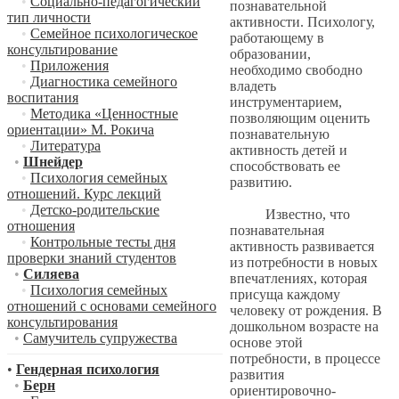
•
Социально-педагогический
познавательной
тип личности
активности. Психологу,
•
Семейное психологическое
работающему в
консультирование
образовании,
•
Приложения
необходимо свободно
•
Диагностика семейного
владеть
воспитания
инструментарием,
•
Методика «Ценностные
позволяющим оценить
ориентации» М. Рокича
познавательную
•
Литература
активность детей и
•
Шнейдер
способствовать ее
•
Психология семейных
развитию.
отношений. Курс лекций
•
Детско-родительские
Известно, что
отношения
познавательная
•
Контрольные тесты дня
активность развивается
проверки знаний студентов
из потребности в новых
•
Силяева
впечатлениях, которая
•
Психология семейных
присуща каждому
отношений с основами семейного
человеку от рождения. В
консультирования
дошкольном возрасте на
•
Самучитель супружества
основе этой
потребности, в процессе
•
Гендерная психология
развития
•
Берн
ориентировочно-