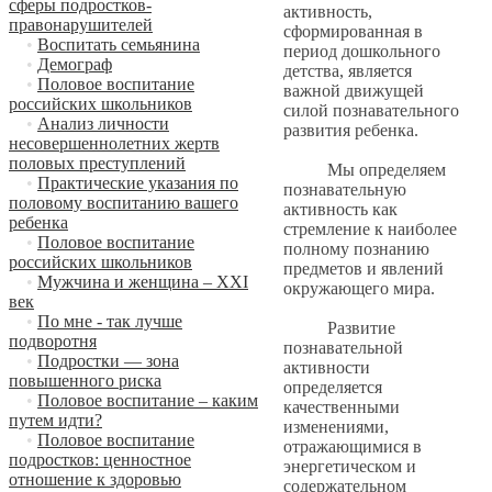
сферы подростков-
активность,
правонарушителей
сформированная в
•
Воспитать семьянина
период дошкольного
•
Демограф
детства, является
•
Половое воспитание
важной движущей
российских школьников
силой познавательного
•
Анализ личности
развития ребенка.
несовершеннолетних жертв
половых преступлений
Мы определяем
•
Практические указания по
познавательную
половому воспитанию вашего
активность как
ребенка
стремление к наиболее
•
Половое воспитание
полному познанию
российских школьников
предметов и явлений
•
Мужчина и женщина – XXI
окружающего мира.
век
•
По мне - так лучше
Развитие
подворотня
познавательной
•
Подростки — зона
активности
повышенного риска
определяется
•
Половое воспитание – каким
качественными
путем идти?
изменениями,
•
Половое воспитание
отражающимися в
подростков: ценностное
энергетическом и
отношение к здоровью
содержательном