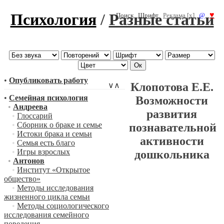
Психология
/
Разные статьи
♥
Поиск
Шрифт
Реклама [x]
@
•
Опубликовать работу
Клопотова Е.Е.
∨
∧
•
Семейная психология
Возможности
•
Андреева
развития
•
Глоссарий
•
Сборник о браке и семье
познавательной
•
Истоки брака и семьи
активности
•
Семья есть благо
•
Игры взрослых
дошкольника
•
Антонов
•
Институт «Открытое
общество»
•
Методы исследования
жизненного цикла семьи
•
Методы социологического
исследования семейного
поведения