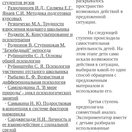
раскрывалось
студентов вузов
пространство
•
Разночинцев И.Д., Силяева Е.Г.,
возможных действий в
Янаев С.И. Методика подготовки
предложенной
курсовых
ситуации.
•
Резническо М.А. Трудности
взросления младшего школьника
На следующей
•
Роджерс К. Консультирование и
ступени происходила
психотерапия
самостоятельная
•
Родионов В.,Ступницкая М.
деятельность детей. На
"Безобидный" непоседа
этом этапе дети сами
•
Рубинштейн С. Л. Основы
искали возможности
общей психологии
действия в ситуации,
•
Рубинштейн С. Я. Психология
выбирали какой-то один
умственно отсталого школьника
способ обращения с
•
Рыбалко Е. Ф. Возрастная и
предложенным
дифференциальная психология
материалом и
•
Самоходкина Л. 'В мире
использовали его.
природы' - цикл психологических
занятий
Третья ступень
•
Самыкина Н. Ю. Подростковая
предполагала
я-концепция в системе факторов
совместный анализ.
наркориска
Экспериментатор вместе
•
Сарджвеладзе Н.И. Личность и
с детьми разбирали
ее взаимодействие с социальной
использованные
средой