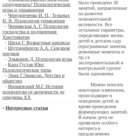
было проведено 30
сотрудничать? Психологические
занятий, направленные
игры и упражнения
на развитие
•
Чередниченко И. П., Тельных
познавательной
Н. В. Психология управления
активности. Все
•
Чернявская А. Г. Психология
остальные параметры,
господства и подчинения:
определяющие жизнь
Хрестоматия
детей в детском саду
•
Шихи Г. Возрастные кризисы
(программные занятия,
•
Шутценбергер А.А. Синдром
режимные моменты и
предков
пр.) в
•
Эльконин Д. Психология игры
экспериментальной и
•
Карл Густав Юнг.
контрольной группе
Психологические типы
были одинаковы.
•
Эрик Г.Эриксон. Детство и
общество
Можно описать
•
Ярошевский М.Г. История
некоторые изменения,
психологии от античности до
происходящие в
середины XX
поведении детей за
время проведения
•
Интересные статьи
формирующих занятий.
В начале дети не
проявляли особого
интереса к
предлагаемому