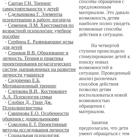
способы обращения с
•
Сартан Г.Н. Тренинг
предложенным
самостоятельности у детей
материалом. Это давало
•
Сдельникова Г. Элементы
возможность детям
психотерапии в работе логопеда
наиболее полно увидеть
•
Семенюк Л.М. Хрестоматия по
возможные способы
возрастной психологии: учебное
действия в ситуации.
пособие
•
Сербина Е. Развивающие игры
На четвертой
для детей
ступени происходило
•
Сериков В.В. Образование и
стимулирование детей к
личность. Теория и практика
поиску новых
проектирования педагогических
возможностей в
систем, направленных на развитие
ситуации. Проведенный
личности учащихся
анализ различных
•
Сидоренко Е.Б.
способов действия
Мотивационный тренинг
позволял детям
•
Слепкова В.И., Костюкович
воспользоваться новой
А.А. Психология семьи
возможностью
•
Слобин Д., Грин Дж.
обращения с
Психолингвистика
материалом.
•
Смирнова Е.О. Особенности
общения с дошкольниками
Занятия
•
Соколова Е.Т. Проективные
предполагали, что дети
методы исследования личности
умеют обращаться с тем
•
Социальная психология: